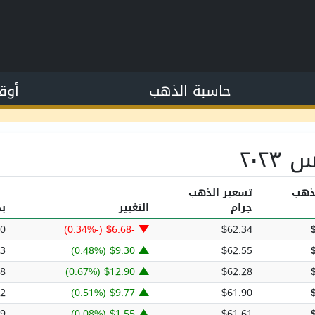
حاسبة الذهب
أوق
٢٠٢
ذهب
تسعير الذهب
جرام
التغيير
بد
80
-$6.68 (-0.34%)
$62.34
13
$9.30 (0.48%)
$62.55
08
$12.90 (0.67%)
$62.28
62
$9.77 (0.51%)
$61.90
89
$1.55 (0.08%)
$61.61