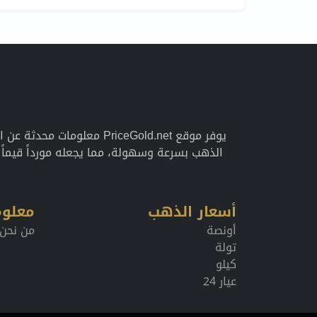
يوفر موقع PriceGold.net 
الذهب بسرعة وسهولة، مما يجعله مورداً قيما
أسعار الذهب
معلوم
أونصة
من نحن
تولة
كيلو
عيار 24