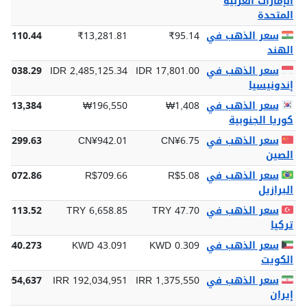
سعر الذهب في
AED 3.67
AED 512.77
15,948.79
الإمارات العربية
المتحدة
سعر الذهب في
₹95.14
₹13,281.81
13,110.44
الهند
سعر الذهب في
IDR 17,801.00
IDR 2,485,125.34
96,038.29
إندونيسيا
سعر الذهب في
₩1,408
₩196,550
6,113,384
كوريا الجنوبية
سعر الذهب في
CN¥6.75
CN¥942.01
29,299.63
الصين
سعر الذهب في
R$5.08
R$709.66
22,072.86
البرازيل
سعر الذهب في
TRY 47.70
TRY 6,658.85
07,113.52
تركيا
سعر الذهب في
KWD 0.309
KWD 43.091
1,340.273
الكويت
سعر الذهب في
IRR 1,375,550
IRR 192,034,951
2,954,637