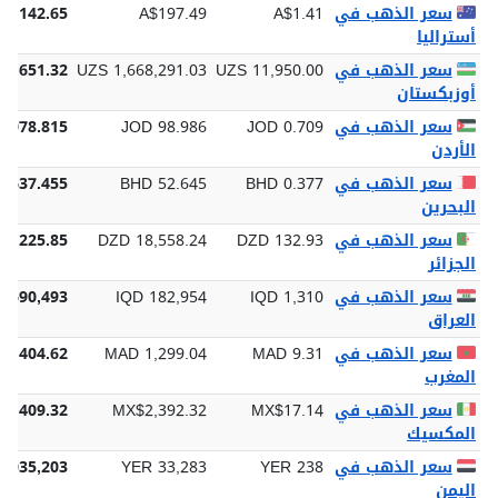
إيران
سعر الذهب في
A$1.41
A$197.49
$6,142.65
أستراليا
سعر الذهب في
UZS 11,950.00
UZS 1,668,291.03
89,651.32
أوزبكستان
سعر الذهب في
JOD 0.709
JOD 98.986
3,078.815
الأردن
سعر الذهب في
BHD 0.377
BHD 52.645
1,637.455
البحرين
سعر الذهب في
DZD 132.93
DZD 18,558.24
77,225.85
الجزائر
سعر الذهب في
IQD 1,310
IQD 182,954
5,690,493
العراق
سعر الذهب في
MAD 9.31
MAD 1,299.04
40,404.62
المغرب
سعر الذهب في
MX$17.14
MX$2,392.32
74,409.32
المكسيك
سعر الذهب في
YER 238
YER 33,283
1,035,203