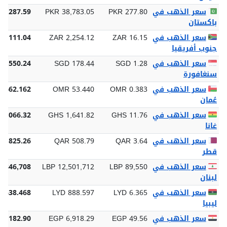
اليمن
سعر الذهب في
PKR 277.80
PKR 38,783.05
06,287.59
باكستان
سعر الذهب في
ZAR 16.15
ZAR 2,254.12
70,111.04
جنوب أفريقيا
سعر الذهب في
SGD 1.28
SGD 178.44
 5,550.24
سنغافورة
سعر الذهب في
OMR 0.383
OMR 53.440
1,662.162
عُمان
سعر الذهب في
GHS 11.76
GHS 1,641.82
51,066.32
غانا
سعر الذهب في
QAR 3.64
QAR 508.79
15,825.26
قطر
سعر الذهب في
LBP 89,550
LBP 12,501,712
8,846,708
لبنان
سعر الذهب في
LYD 6.365
LYD 888.597
7,638.468
ليبيا