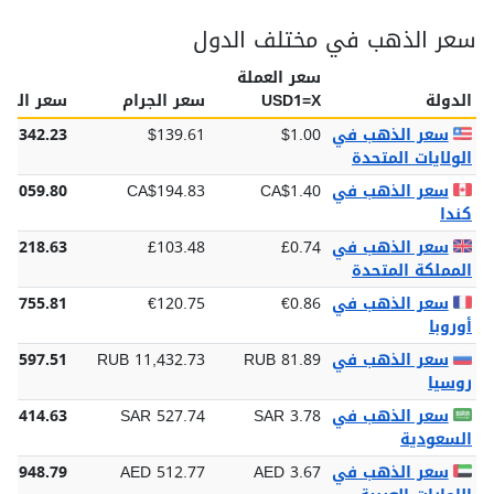
سعر الذهب في مختلف الدول
سعر العملة
الدولة
USD1=X
سعر الجرام
سعر الأون
سعر الذهب في
$1.00
$139.61
$4,342.23
الولايات المتحدة
سعر الذهب في
CA$1.40
CA$194.83
$6,059.80
كندا
سعر الذهب في
£0.74
£103.48
£3,218.63
المملكة المتحدة
سعر الذهب في
€0.86
€120.75
€3,755.81
أوروبا
سعر الذهب في
RUB 81.89
RUB 11,432.73
55,597.51
روسيا
سعر الذهب في
SAR 3.78
SAR 527.74
16,414.63
السعودية