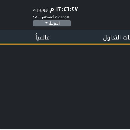
١٢:٤٦:٢٧ م
نيويورك
الجمعة، ٧ أغسطس ٢٠٢٦
العربية
ات التداول
عالمياً