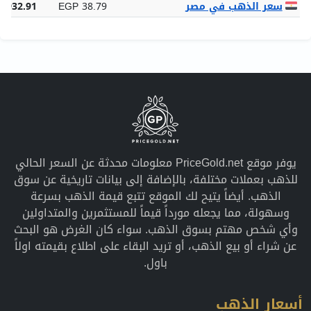
سعر الذهب في مصر
EGP 38.79
5,932.91
يوفر موقع PriceGold.net معلومات محدثة عن السعر الحالي
للذهب بعملات مختلفة، بالإضافة إلى بيانات تاريخية عن سوق
الذهب. أيضاً يتيح لك الموقع تتبع قيمة الذهب بسرعة
وسهولة، مما يجعله مورداً قيماً للمستثمرين والمتداولين
وأي شخص مهتم بسوق الذهب. سواء كان الغرض هو البحث
عن شراء أو بيع الذهب، أو تريد البقاء على اطلاع بقيمته اولاً
باول.
أسعار الذهب