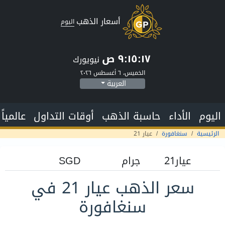
أسعار الذهب
اليوم
٩:١٥:١٨ ص
نيويورك
الخميس، ٦ أغسطس ٢٠٢٦
العربية
اليوم
الأداء
حاسبة الذهب
أوقات التداول
عالمياً
الرئيسية
سنغافورة
عيار 21
سعر الذهب عيار 21 في
سنغافورة