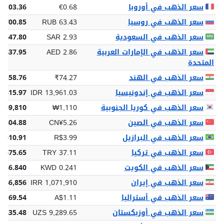
سعر الذهب في أوروبا
€0.68
€103.36
سعر الذهب في روسيا
RUB 63.43
,700.85
سعر الذهب في السعودية
SAR 2.93
 447.80
سعر الذهب في الإمارات العربية
AED 2.86
 437.95
المتحدة
سعر الذهب في الهند
₹74.27
1,358.76
سعر الذهب في إندونيسيا
IDR 13,961.03
5,315.97
سعر الذهب في كوريا الجنوبية
₩1,110
169,810
سعر الذهب في الصين
CN¥5.26
¥804.88
سعر الذهب في البرازيل
R$3.99
$610.91
سعر الذهب في تركيا
TRY 37.11
5,675.65
سعر الذهب في الكويت
KWD 0.241
 36.840
سعر الذهب في إيران
IRR 1,071,910
,946,856
سعر الذهب في أستراليا
A$1.11
$169.54
سعر الذهب في أوزبكستان
UZS 9,289.65
0,835.48