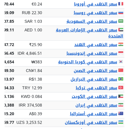
سعر الذهب في أوروبا
€0.24
€70.44
سعر الذهب في روسيا
RUB 22.30
,669.09
سعر الذهب في السعودية
SAR 1.03
 307.85
سعر الذهب في الإمارات العربية
AED 1.00
 299.11
المتحدة
سعر الذهب في الهند
₹25.90
,747.72
سعر الذهب في إندونيسيا
IDR 4,846.51
,656.45
سعر الذهب في كوريا الجنوبية
₩383
114,654
سعر الذهب في الصين
CN¥1.84
¥549.50
سعر الذهب في البرازيل
R$1.38
$413.97
سعر الذهب في تركيا
TRY 12.99
,884.33
سعر الذهب في الكويت
KWD 0.084
25.136
سعر الذهب في إيران
IRR 374,508
020,388
سعر الذهب في أستراليا
A$0.39
$115.20
سعر الذهب في أوزبكستان
UZS 3,253.52
,169.77