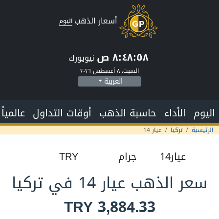
أسعار الذهب
اليوم
٨:٤٨:٥٩ ص
نيويورك
السبت، ٨ أغسطس ٢٠٢٦
العربية
اليوم
الأداء
حاسبة الذهب
أوقات التداول
عالمياً
الرئيسية
تركيا
عيار 14
سعر الذهب عيار 14 في تركيا
TRY 3,884.33