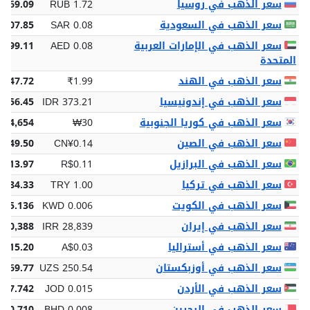
سعر الذهب في روسيا
RUB 1.72
,669.09
سعر الذهب في السعودية
SAR 0.08
 307.85
سعر الذهب في الإمارات العربية
AED 0.08
 299.11
المتحدة
سعر الذهب في الهند
₹1.99
,747.72
سعر الذهب في إندونيسيا
IDR 373.21
,656.45
سعر الذهب في كوريا الجنوبية
₩30
114,654
سعر الذهب في الصين
CN¥0.14
¥549.50
سعر الذهب في البرازيل
R$0.11
$413.97
سعر الذهب في تركيا
TRY 1.00
,884.33
سعر الذهب في الكويت
KWD 0.006
25.136
سعر الذهب في إيران
IRR 28,839
020,388
سعر الذهب في أستراليا
A$0.03
$115.20
سعر الذهب في أوزبكستان
UZS 250.54
,169.77
سعر الذهب في الأردن
JOD 0.015
 57.742
سعر الذهب في البحرين
BHD 0.008
 30.710