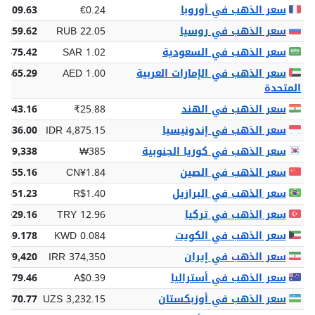
سعر الذهب في أوروبا
€0.24
€109.63
سعر الذهب في روسيا
RUB 22.05
,259.62
سعر الذهب في السعودية
SAR 1.02
 475.42
سعر الذهب في الإمارات العربية
AED 1.00
 465.29
المتحدة
سعر الذهب في الهند
₹25.88
2,043.16
سعر الذهب في إندونيسيا
IDR 4,875.15
8,336.00
سعر الذهب في كوريا الجنوبية
₩385
179,338
سعر الذهب في الصين
CN¥1.84
¥855.16
سعر الذهب في البرازيل
R$1.40
$651.23
سعر الذهب في تركيا
TRY 12.96
6,029.16
سعر الذهب في الكويت
KWD 0.084
 39.178
سعر الذهب في إيران
IRR 374,350
,179,420
سعر الذهب في أستراليا
A$0.39
$179.46
سعر الذهب في أوزبكستان
UZS 3,232.15
3,870.77