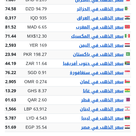
سعر الذهب في الجزائر
DZD 94.79
8,274.58
سعر الذهب في العراق
IQD 935
 180,317
سعر الذهب في المغرب
MAD 6.65
,281.52
سعر الذهب في المكسيك
MX$12.30
,371.44
سعر الذهب في اليمن
YER 169
 32,593
سعر الذهب في باكستان
PKR 198.27
8,223.94
سعر الذهب في جنوب أفريقيا
ZAR 11.64
2,244.19
سعر الذهب في سنغافورة
SGD 0.91
 176.22
سعر الذهب في عُمان
OMR 0.274
 52.905
سعر الذهب في غانا
GHS 8.37
,613.29
سعر الذهب في قطر
QAR 2.60
 501.63
سعر الذهب في لبنان
LBP 63,912
,321,566
سعر الذهب في ليبيا
LYD 4.543
875.787
سعر الذهب في مصر
EGP 35.54
6,851.69