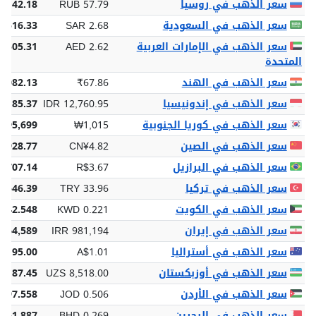
سعر الذهب في روسيا
RUB 57.79
,142.18
سعر الذهب في السعودية
SAR 2.68
 516.33
سعر الذهب في الإمارات العربية
AED 2.62
 505.31
المتحدة
سعر الذهب في الهند
₹67.86
3,082.13
سعر الذهب في إندونيسيا
IDR 12,760.95
0,185.37
سعر الذهب في كوريا الجنوبية
₩1,015
195,699
سعر الذهب في الصين
CN¥4.82
¥928.77
سعر الذهب في البرازيل
R$3.67
$707.14
سعر الذهب في تركيا
TRY 33.96
6,546.39
سعر الذهب في الكويت
KWD 0.221
 42.548
سعر الذهب في إيران
IRR 981,194
,164,589
سعر الذهب في أستراليا
A$1.01
$195.00
سعر الذهب في أوزبكستان
UZS 8,518.00
2,187.45
سعر الذهب في الأردن
JOD 0.506
 97.558
سعر الذهب في البحرين
BHD 0.269
 51.887