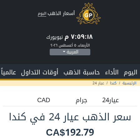
أسعار الذهب
اليوم
٧:٥٩:١٩ م
نيويورك
الأربعاء، ٥ أغسطس ٢٠٢٦
العربية
اليوم
الأداء
حاسبة الذهب
أوقات التداول
عالمياً
الرئيسية
كندا
عيار 24
سعر الذهب عيار 24 في كندا
CA$192.79