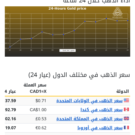
اداء الذهب خلال 24 ساعة
سعر الذهب في مختلف الدول (عيار 24)
سعر العملة
الدولة
CAD1=X
عيار 24
سعر الذهب في الولايات المتحدة
$0.71
$137.59
سعر الذهب في كندا
CA$1.00
$192.79
سعر الذهب في المملكة المتحدة
£0.53
£102.16
سعر الذهب في أوروبا
€0.62
€119.07