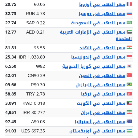
سعر الذهب في أوروبا
€0.05
€120.75
سعر الذهب في روسيا
RUB 4.78
,432.73
سعر الذهب في السعودية
SAR 0.22
 527.74
سعر الذهب في الإمارات العربية
AED 0.21
 512.77
المتحدة
سعر الذهب في الهند
₹5.55
3,281.81
سعر الذهب في إندونيسيا
IDR 1,038.80
5,125.34
سعر الذهب في كوريا الجنوبية
₩82
196,550
سعر الذهب في الصين
CN¥0.39
¥942.01
سعر الذهب في البرازيل
R$0.30
$709.66
سعر الذهب في تركيا
TRY 2.78
6,658.85
سعر الذهب في الكويت
KWD 0.018
 43.091
سعر الذهب في إيران
IRR 80,272
,034,951
سعر الذهب في أستراليا
A$0.08
$197.49
سعر الذهب في أوزبكستان
UZS 697.35
8,291.03