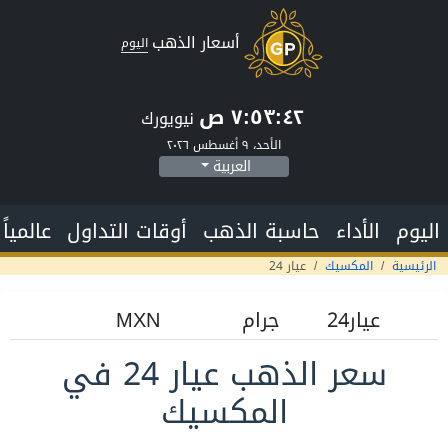
أسعار الذهب
اليوم
٧:٥٣:٤٣ ص
نيويورك
الأحد، ٩ أغسطس ٢٠٢٦
العربية
اليوم
الأداء
حاسبة الذهب
أوقات التداول
عالمياً
الرئيسية
المكسيك
عيار 24
سعر الذهب عيار 24 في
المكسيك