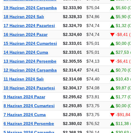
19 Haziran 2024 Çarşamba
$2.333,90
$75,04
$5,60 (0
18 Haziran 2024 Salı
$2.328,33
$74,86
$5,90 (0
17 Haziran 2024 Pazartesi
$2.324,70
$74,74
$1,32 (0
16 Haziran 2024 Pazar
$2.324,60
$74,74
-$8,41 (
15 Haziran 2024 Cumartesi
$2.333,01
$75,01
$0,00 (0
14 Haziran 2024 Cuma
$2.333,01
$75,01
$27,53 (
13 Haziran 2024 Perşembe
$2.305,55
$74,13
-$6,41 (
12 Haziran 2024 Çarşamba
$2.314,47
$74,41
$0,70 (0
11 Haziran 2024 Salı
$2.314,08
$74,40
$10,43 (
10 Haziran 2024 Pazartesi
$2.304,17
$74,08
$9,87 (0
9 Haziran 2024 Pazar
$2.295,62
$73,81
$1,77 (0
8 Haziran 2024 Cumartesi
$2.293,85
$73,75
$0,00 (0
7 Haziran 2024 Cuma
$2.293,85
$73,75
-$91,84 
6 Haziran 2024 Perşembe
$2.380,02
$76,52
$11,38 (
5 Haziran 2024 Çarşamba
$2.368,29
$76,14
$30,63 (