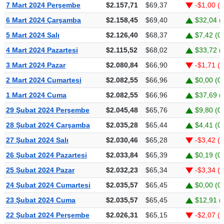
7 Mart 2024 Perşembe
$2.157,71
$69,37
-$1,00 (
6 Mart 2024 Çarşamba
$2.158,45
$69,40
$32,04 (
5 Mart 2024 Salı
$2.126,40
$68,37
$7,42 (0
4 Mart 2024 Pazartesi
$2.115,52
$68,02
$33,72 (
3 Mart 2024 Pazar
$2.080,84
$66,90
-$1,71 (
2 Mart 2024 Cumartesi
$2.082,55
$66,96
$0,00 (0
1 Mart 2024 Cuma
$2.082,55
$66,96
$37,69 (
29 Şubat 2024 Perşembe
$2.045,48
$65,76
$9,80 (0
28 Şubat 2024 Çarşamba
$2.035,28
$65,44
$4,41 (0
27 Şubat 2024 Salı
$2.030,46
$65,28
-$3,42 (
26 Şubat 2024 Pazartesi
$2.033,84
$65,39
$0,19 (0
25 Şubat 2024 Pazar
$2.032,23
$65,34
-$3,34 (
24 Şubat 2024 Cumartesi
$2.035,57
$65,45
$0,00 (0
23 Şubat 2024 Cuma
$2.035,57
$65,45
$12,91 (
22 Şubat 2024 Perşembe
$2.026,31
$65,15
-$2,07 (-