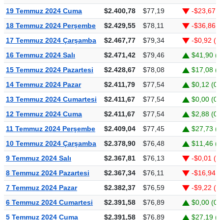
19 Temmuz 2024 Cuma
$2.400,78
$77,19
-$23,67 
18 Temmuz 2024 Perşembe
$2.429,55
$78,11
-$36,86 
17 Temmuz 2024 Çarşamba
$2.467,77
$79,34
-$0,92 (
16 Temmuz 2024 Salı
$2.471,42
$79,46
$41,90 (
15 Temmuz 2024 Pazartesi
$2.428,67
$78,08
$17,08 (
14 Temmuz 2024 Pazar
$2.411,79
$77,54
$0,12 (0
13 Temmuz 2024 Cumartesi
$2.411,67
$77,54
$0,00 (0
12 Temmuz 2024 Cuma
$2.411,67
$77,54
$2,88 (0
11 Temmuz 2024 Perşembe
$2.409,04
$77,45
$27,73 (
10 Temmuz 2024 Çarşamba
$2.378,90
$76,48
$11,46 (
9 Temmuz 2024 Salı
$2.367,81
$76,13
-$0,01 (
8 Temmuz 2024 Pazartesi
$2.367,34
$76,11
-$16,94 
7 Temmuz 2024 Pazar
$2.382,37
$76,59
-$9,22 (
6 Temmuz 2024 Cumartesi
$2.391,58
$76,89
$0,00 (0
5 Temmuz 2024 Cuma
$2.391,58
$76,89
$27,19 (