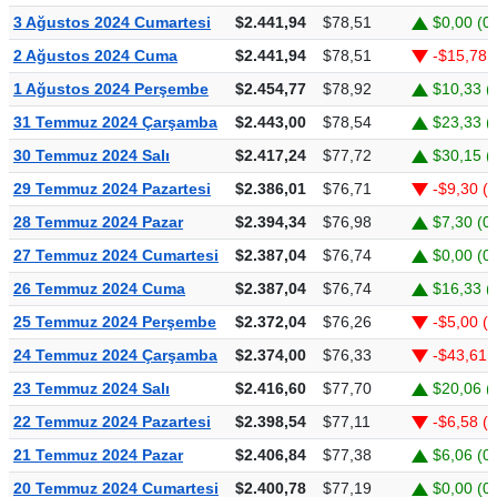
3 Ağustos 2024 Cumartesi
$2.441,94
$78,51
$0,00 (0
2 Ağustos 2024 Cuma
$2.441,94
$78,51
-$15,78 
1 Ağustos 2024 Perşembe
$2.454,77
$78,92
$10,33 (
31 Temmuz 2024 Çarşamba
$2.443,00
$78,54
$23,33 (
30 Temmuz 2024 Salı
$2.417,24
$77,72
$30,15 (
29 Temmuz 2024 Pazartesi
$2.386,01
$76,71
-$9,30 (
28 Temmuz 2024 Pazar
$2.394,34
$76,98
$7,30 (0
27 Temmuz 2024 Cumartesi
$2.387,04
$76,74
$0,00 (0
26 Temmuz 2024 Cuma
$2.387,04
$76,74
$16,33 (
25 Temmuz 2024 Perşembe
$2.372,04
$76,26
-$5,00 (
24 Temmuz 2024 Çarşamba
$2.374,00
$76,33
-$43,61 
23 Temmuz 2024 Salı
$2.416,60
$77,70
$20,06 (
22 Temmuz 2024 Pazartesi
$2.398,54
$77,11
-$6,58 (
21 Temmuz 2024 Pazar
$2.406,84
$77,38
$6,06 (0
20 Temmuz 2024 Cumartesi
$2.400,78
$77,19
$0,00 (0