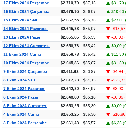
17 Ekim 2024 Perşembe
$2.710,70
$87,15
$31,70 (
16 Ekim 2024 Çarşamba
$2.676,95
$86,07
$10,63 (
15 Ekim 2024 Salı
$2.667,55
$85,76
$23,07 (
14 Ekim 2024 Pazartesi
$2.645,88
$85,07
-$13,57 
13 Ekim 2024 Pazar
$2.655,85
$85,39
-$0,93 (
12 Ekim 2024 Cumartesi
$2.656,78
$85,42
$0,00 (0
11 Ekim 2024 Cuma
$2.656,78
$85,42
$11,30 (
10 Ekim 2024 Perşembe
$2.645,86
$85,07
$31,59 (
9 Ekim 2024 Çarşamba
$2.611,62
$83,97
-$4,94 (
8 Ekim 2024 Salı
$2.617,23
$84,15
-$25,33 
7 Ekim 2024 Pazartesi
$2.642,80
$84,97
-$3,90 (
6 Ekim 2024 Pazar
$2.646,89
$85,10
-$6,36 (
5 Ekim 2024 Cumartesi
$2.653,25
$85,30
$0,00 (0
4 Ekim 2024 Cuma
$2.653,25
$85,30
-$10,86 
3 Ekim 2024 Perşembe
$2.661,43
$85,57
$6,35 (0