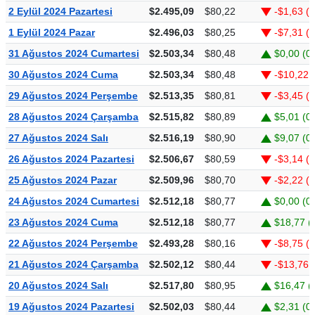
2 Eylül 2024 Pazartesi
$2.495,09
$80,22
-$1,63 (
1 Eylül 2024 Pazar
$2.496,03
$80,25
-$7,31 (
31 Ağustos 2024 Cumartesi
$2.503,34
$80,48
$0,00 (0
30 Ağustos 2024 Cuma
$2.503,34
$80,48
-$10,22 
29 Ağustos 2024 Perşembe
$2.513,35
$80,81
-$3,45 (
28 Ağustos 2024 Çarşamba
$2.515,82
$80,89
$5,01 (0
27 Ağustos 2024 Salı
$2.516,19
$80,90
$9,07 (0
26 Ağustos 2024 Pazartesi
$2.506,67
$80,59
-$3,14 (
25 Ağustos 2024 Pazar
$2.509,96
$80,70
-$2,22 (
24 Ağustos 2024 Cumartesi
$2.512,18
$80,77
$0,00 (0
23 Ağustos 2024 Cuma
$2.512,18
$80,77
$18,77 (
22 Ağustos 2024 Perşembe
$2.493,28
$80,16
-$8,75 (
21 Ağustos 2024 Çarşamba
$2.502,12
$80,44
-$13,76 
20 Ağustos 2024 Salı
$2.517,80
$80,95
$16,47 (
19 Ağustos 2024 Pazartesi
$2.502,03
$80,44
$2,31 (0