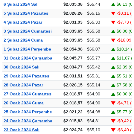
6 Şubat 2024 Salı
$2.035,38
$65,44
$6,13 (0
5 Şubat 2024 Pazartesi
$2.026,26
$65,15
-$3,11 (
4 Şubat 2024 Pazar
$2.031,93
$65,33
-$7,73 (
3 Şubat 2024 Cumartesi
$2.039,65
$65,58
$0,00 (0
2 Şubat 2024 Cuma
$2.039,65
$65,58
-$16,09 
1 Şubat 2024 Perşembe
$2.054,98
$66,07
$10,14 (
31 Ocak 2024 Çarşamba
$2.045,77
$65,77
$11,07 (
30 Ocak 2024 Salı
$2.034,77
$65,42
$2,39 (0
29 Ocak 2024 Pazartesi
$2.031,51
$65,31
$5,51 (0
28 Ocak 2024 Pazar
$2.026,15
$65,14
$7,58 (0
27 Ocak 2024 Cumartesi
$2.018,57
$64,90
$0,00 (0
26 Ocak 2024 Cuma
$2.018,57
$64,90
-$4,71 (
25 Ocak 2024 Perşembe
$2.021,22
$64,98
$5,77 (0
24 Ocak 2024 Çarşamba
$2.015,83
$64,81
-$9,42 (
23 Ocak 2024 Salı
$2.024,74
$65,10
-$6,40 (