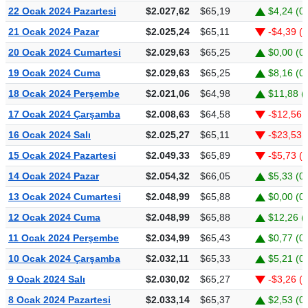
22 Ocak 2024 Pazartesi
$2.027,62
$65,19
$4,24 (0
21 Ocak 2024 Pazar
$2.025,24
$65,11
-$4,39 (
20 Ocak 2024 Cumartesi
$2.029,63
$65,25
$0,00 (0
19 Ocak 2024 Cuma
$2.029,63
$65,25
$8,16 (0
18 Ocak 2024 Perşembe
$2.021,06
$64,98
$11,88 (
17 Ocak 2024 Çarşamba
$2.008,63
$64,58
-$12,56 
16 Ocak 2024 Salı
$2.025,27
$65,11
-$23,53 
15 Ocak 2024 Pazartesi
$2.049,33
$65,89
-$5,73 (
14 Ocak 2024 Pazar
$2.054,32
$66,05
$5,33 (0
13 Ocak 2024 Cumartesi
$2.048,99
$65,88
$0,00 (0
12 Ocak 2024 Cuma
$2.048,99
$65,88
$12,26 (
11 Ocak 2024 Perşembe
$2.034,99
$65,43
$0,77 (0
10 Ocak 2024 Çarşamba
$2.032,11
$65,33
$5,21 (0
9 Ocak 2024 Salı
$2.030,02
$65,27
-$3,26 (
8 Ocak 2024 Pazartesi
$2.033,14
$65,37
$2,53 (0