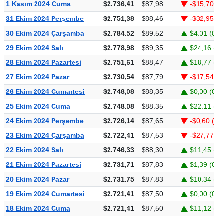
1 Kasım 2024 Cuma
$2.736,41
$87,98
-$15,70 
31 Ekim 2024 Perşembe
$2.751,38
$88,46
-$32,95 
30 Ekim 2024 Çarşamba
$2.784,52
$89,52
$4,01 (0
29 Ekim 2024 Salı
$2.778,98
$89,35
$24,16 (
28 Ekim 2024 Pazartesi
$2.751,61
$88,47
$18,77 (
27 Ekim 2024 Pazar
$2.730,54
$87,79
-$17,54 
26 Ekim 2024 Cumartesi
$2.748,08
$88,35
$0,00 (0
25 Ekim 2024 Cuma
$2.748,08
$88,35
$22,11 (
24 Ekim 2024 Perşembe
$2.726,14
$87,65
-$0,60 (
23 Ekim 2024 Çarşamba
$2.722,41
$87,53
-$27,77 
22 Ekim 2024 Salı
$2.746,33
$88,30
$11,45 (
21 Ekim 2024 Pazartesi
$2.731,71
$87,83
$1,39 (0
20 Ekim 2024 Pazar
$2.731,75
$87,83
$10,34 (
19 Ekim 2024 Cumartesi
$2.721,41
$87,50
$0,00 (0
18 Ekim 2024 Cuma
$2.721,41
$87,50
$11,12 (