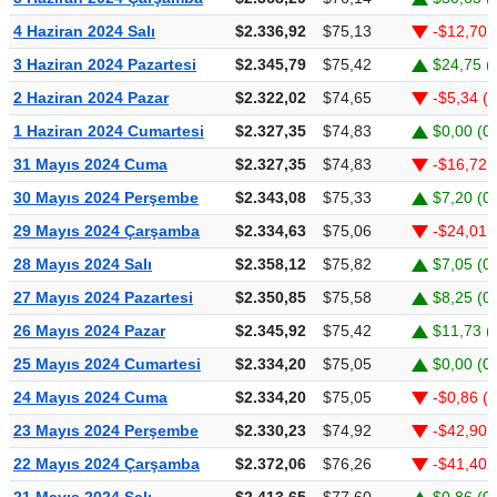
4 Haziran 2024 Salı
$2.336,92
$75,13
-$12,70 
3 Haziran 2024 Pazartesi
$2.345,79
$75,42
$24,75 (
2 Haziran 2024 Pazar
$2.322,02
$74,65
-$5,34 (
1 Haziran 2024 Cumartesi
$2.327,35
$74,83
$0,00 (0
31 Mayıs 2024 Cuma
$2.327,35
$74,83
-$16,72 
30 Mayıs 2024 Perşembe
$2.343,08
$75,33
$7,20 (0
29 Mayıs 2024 Çarşamba
$2.334,63
$75,06
-$24,01 
28 Mayıs 2024 Salı
$2.358,12
$75,82
$7,05 (0
27 Mayıs 2024 Pazartesi
$2.350,85
$75,58
$8,25 (0
26 Mayıs 2024 Pazar
$2.345,92
$75,42
$11,73 (
25 Mayıs 2024 Cumartesi
$2.334,20
$75,05
$0,00 (0
24 Mayıs 2024 Cuma
$2.334,20
$75,05
-$0,86 (
23 Mayıs 2024 Perşembe
$2.330,23
$74,92
-$42,90 
22 Mayıs 2024 Çarşamba
$2.372,06
$76,26
-$41,40 
21 Mayıs 2024 Salı
$2.413,65
$77,60
$0,86 (0