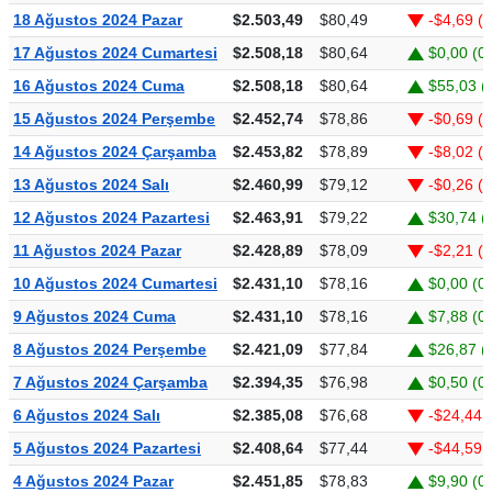
18 Ağustos 2024 Pazar
$2.503,49
$80,49
-$4,69 (
17 Ağustos 2024 Cumartesi
$2.508,18
$80,64
$0,00 (0
16 Ağustos 2024 Cuma
$2.508,18
$80,64
$55,03 (
15 Ağustos 2024 Perşembe
$2.452,74
$78,86
-$0,69 (
14 Ağustos 2024 Çarşamba
$2.453,82
$78,89
-$8,02 (
13 Ağustos 2024 Salı
$2.460,99
$79,12
-$0,26 (
12 Ağustos 2024 Pazartesi
$2.463,91
$79,22
$30,74 (
11 Ağustos 2024 Pazar
$2.428,89
$78,09
-$2,21 (
10 Ağustos 2024 Cumartesi
$2.431,10
$78,16
$0,00 (0
9 Ağustos 2024 Cuma
$2.431,10
$78,16
$7,88 (0
8 Ağustos 2024 Perşembe
$2.421,09
$77,84
$26,87 (
7 Ağustos 2024 Çarşamba
$2.394,35
$76,98
$0,50 (0
6 Ağustos 2024 Salı
$2.385,08
$76,68
-$24,44 
5 Ağustos 2024 Pazartesi
$2.408,64
$77,44
-$44,59 
4 Ağustos 2024 Pazar
$2.451,85
$78,83
$9,90 (0