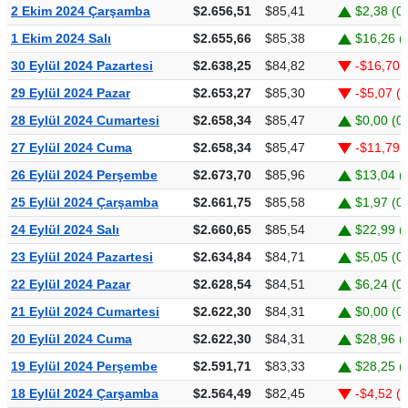
2 Ekim 2024 Çarşamba
$2.656,51
$85,41
$2,38 (0
1 Ekim 2024 Salı
$2.655,66
$85,38
$16,26 (
30 Eylül 2024 Pazartesi
$2.638,25
$84,82
-$16,70 
29 Eylül 2024 Pazar
$2.653,27
$85,30
-$5,07 (
28 Eylül 2024 Cumartesi
$2.658,34
$85,47
$0,00 (0
27 Eylül 2024 Cuma
$2.658,34
$85,47
-$11,79 
26 Eylül 2024 Perşembe
$2.673,70
$85,96
$13,04 (
25 Eylül 2024 Çarşamba
$2.661,75
$85,58
$1,97 (0
24 Eylül 2024 Salı
$2.660,65
$85,54
$22,99 (
23 Eylül 2024 Pazartesi
$2.634,84
$84,71
$5,05 (0
22 Eylül 2024 Pazar
$2.628,54
$84,51
$6,24 (0
21 Eylül 2024 Cumartesi
$2.622,30
$84,31
$0,00 (0
20 Eylül 2024 Cuma
$2.622,30
$84,31
$28,96 (
19 Eylül 2024 Perşembe
$2.591,71
$83,33
$28,25 (
18 Eylül 2024 Çarşamba
$2.564,49
$82,45
-$4,52 (