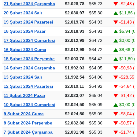
21 Şubat 2024 Çarşamba
$2.028,78
$65,23
-$2,43 (
20 Şubat 2024 Salı
$2.030,97
$65,30
$11,86 (
19 Şubat 2024 Pazartesi
$2.019,70
$64,93
-$1,43 (
18 Şubat 2024 Pazar
$2.018,93
$64,91
$5,94 (0
17 Şubat 2024 Cumartesi
$2.012,99
$64,72
$0,00 (0
16 Şubat 2024 Cuma
$2.012,99
$64,72
$8,66 (0
15 Şubat 2024 Perşembe
$2.003,76
$64,42
$11,80 (
14 Şubat 2024 Çarşamba
$1.992,03
$64,05
-$0,98 (
13 Şubat 2024 Salı
$1.992,54
$64,06
-$28,55 
12 Şubat 2024 Pazartesi
$2.019,11
$64,92
-$4,64 (
11 Şubat 2024 Pazar
$2.023,07
$65,04
-$1,42 (
10 Şubat 2024 Cumartesi
$2.024,50
$65,09
$0,00 (0
9 Şubat 2024 Cuma
$2.024,50
$65,09
-$8,04 (-
8 Şubat 2024 Perşembe
$2.032,80
$65,36
-$0,57 (
7 Şubat 2024 Çarşamba
$2.031,98
$65,33
-$1,74 (