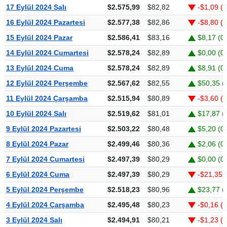
17 Eylül 2024 Salı
$2.575,99
$82,82
-$1,09 (
16 Eylül 2024 Pazartesi
$2.577,38
$82,86
-$8,80 (
15 Eylül 2024 Pazar
$2.586,41
$83,16
$8,17 (0
14 Eylül 2024 Cumartesi
$2.578,24
$82,89
$0,00 (0
13 Eylül 2024 Cuma
$2.578,24
$82,89
$8,91 (0
12 Eylül 2024 Perşembe
$2.567,62
$82,55
$50,35 (
11 Eylül 2024 Çarşamba
$2.515,94
$80,89
-$3,60 (
10 Eylül 2024 Salı
$2.519,62
$81,01
$17,87 (
9 Eylül 2024 Pazartesi
$2.503,22
$80,48
$5,20 (0
8 Eylül 2024 Pazar
$2.499,46
$80,36
$2,06 (0
7 Eylül 2024 Cumartesi
$2.497,39
$80,29
$0,00 (0
6 Eylül 2024 Cuma
$2.497,39
$80,29
-$21,35 
5 Eylül 2024 Perşembe
$2.518,23
$80,96
$23,77 (
4 Eylül 2024 Çarşamba
$2.495,48
$80,23
-$0,16 (
3 Eylül 2024 Salı
$2.494,91
$80,21
-$1,23 (