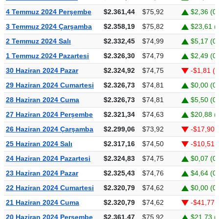
4 Temmuz 2024 Perşembe
$2.361,44
$75,92
$2,36 (0
3 Temmuz 2024 Çarşamba
$2.358,19
$75,82
$23,61 (
2 Temmuz 2024 Salı
$2.332,45
$74,99
$5,17 (0
1 Temmuz 2024 Pazartesi
$2.326,30
$74,79
$2,49 (0
30 Haziran 2024 Pazar
$2.324,92
$74,75
-$1,81 (
29 Haziran 2024 Cumartesi
$2.326,73
$74,81
$0,00 (0
28 Haziran 2024 Cuma
$2.326,73
$74,81
$5,50 (0
27 Haziran 2024 Perşembe
$2.321,34
$74,63
$20,88 (
26 Haziran 2024 Çarşamba
$2.299,06
$73,92
-$17,90 
25 Haziran 2024 Salı
$2.317,16
$74,50
-$10,51 
24 Haziran 2024 Pazartesi
$2.324,83
$74,75
$0,07 (0
23 Haziran 2024 Pazar
$2.325,43
$74,76
$4,64 (0
22 Haziran 2024 Cumartesi
$2.320,79
$74,62
$0,00 (0
21 Haziran 2024 Cuma
$2.320,79
$74,62
-$41,77 
20 Haziran 2024 Perşembe
$2.361,47
$75,92
$21,73 (