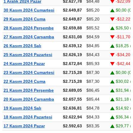
1 Aralık 2024 Pazar
$2.627,78
$84,48
-$22,09 
30 Kasım 2024 Cumartesi
$2.649,87
$85,20
$0,00 (0
29 Kasım 2024 Cuma
$2.649,87
$85,20
-$12,22 
28 Kasım 2024 Perşembe
$2.659,88
$85,52
$26,50 (
27 Kasım 2024 Çarşamba
$2.631,08
$84,59
-$11,70 
26 Kasım 2024 Salı
$2.639,12
$84,85
$18,25 (
25 Kasım 2024 Pazartesi
$2.626,19
$84,43
-$34,20 
24 Kasım 2024 Pazar
$2.672,84
$85,93
-$42,44 
23 Kasım 2024 Cumartesi
$2.715,28
$87,30
$0,00 (0
22 Kasım 2024 Cuma
$2.715,28
$87,30
$30,02 (
21 Kasım 2024 Perşembe
$2.689,05
$86,45
$31,94 (
20 Kasım 2024 Çarşamba
$2.657,55
$85,44
$21,18 (
19 Kasım 2024 Salı
$2.636,81
$84,78
$14,92 (
18 Kasım 2024 Pazartesi
$2.622,94
$84,33
$36,34 (
17 Kasım 2024 Pazar
$2.592,63
$83,35
$29,77 (