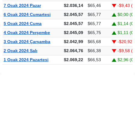
7 Ocak 2024 Pazar
$2.036,14
$65,46
-$9,43 (
6 Ocak 2024 Cumartesi
$2.045,57
$65,77
$0,00 (0
5 Ocak 2024 Cuma
$2.045,57
$65,77
$1,14 (0
4 Ocak 2024 Perşembe
$2.045,09
$65,75
$1,11 (0
3 Ocak 2024 Çarşamba
$2.042,99
$65,68
-$20,92 
2 Ocak 2024 Salı
$2.064,76
$66,38
-$9,58 (
1 Ocak 2024 Pazartesi
$2.069,22
$66,53
$2,96 (0