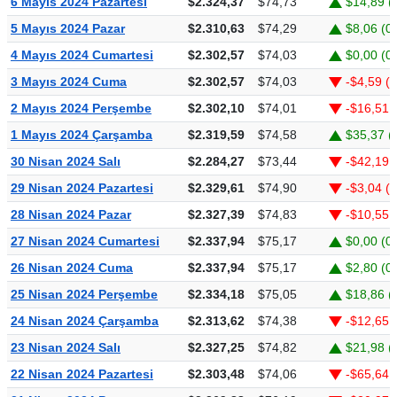
6 Mayıs 2024 Pazartesi
$2.324,37
$74,73
$14,89 (
5 Mayıs 2024 Pazar
$2.310,63
$74,29
$8,06 (0
4 Mayıs 2024 Cumartesi
$2.302,57
$74,03
$0,00 (0
3 Mayıs 2024 Cuma
$2.302,57
$74,03
-$4,59 (-
2 Mayıs 2024 Perşembe
$2.302,10
$74,01
-$16,51 
1 Mayıs 2024 Çarşamba
$2.319,59
$74,58
$35,37 (
30 Nisan 2024 Salı
$2.284,27
$73,44
-$42,19 
29 Nisan 2024 Pazartesi
$2.329,61
$74,90
-$3,04 (
28 Nisan 2024 Pazar
$2.327,39
$74,83
-$10,55 
27 Nisan 2024 Cumartesi
$2.337,94
$75,17
$0,00 (0
26 Nisan 2024 Cuma
$2.337,94
$75,17
$2,80 (0
25 Nisan 2024 Perşembe
$2.334,18
$75,05
$18,86 (
24 Nisan 2024 Çarşamba
$2.313,62
$74,38
-$12,65 
23 Nisan 2024 Salı
$2.327,25
$74,82
$21,98 (
22 Nisan 2024 Pazartesi
$2.303,48
$74,06
-$65,64 