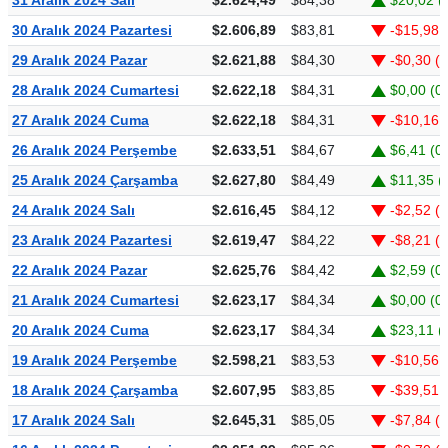
30 Aralık 2024 Pazartesi
$2.606,89
$83,81
-$15,98 
29 Aralık 2024 Pazar
$2.621,88
$84,30
-$0,30 (
28 Aralık 2024 Cumartesi
$2.622,18
$84,31
$0,00 (0
27 Aralık 2024 Cuma
$2.622,18
$84,31
-$10,16 
26 Aralık 2024 Perşembe
$2.633,51
$84,67
$6,41 (0
25 Aralık 2024 Çarşamba
$2.627,80
$84,49
$11,35 (
24 Aralık 2024 Salı
$2.616,45
$84,12
-$2,52 (-
23 Aralık 2024 Pazartesi
$2.619,47
$84,22
-$8,21 (
22 Aralık 2024 Pazar
$2.625,76
$84,42
$2,59 (0
21 Aralık 2024 Cumartesi
$2.623,17
$84,34
$0,00 (0
20 Aralık 2024 Cuma
$2.623,17
$84,34
$23,11 (
19 Aralık 2024 Perşembe
$2.598,21
$83,53
-$10,56 
18 Aralık 2024 Çarşamba
$2.607,95
$83,85
-$39,51 
17 Aralık 2024 Salı
$2.645,31
$85,05
-$7,84 (-