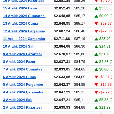
16 Aralık 2024 Pazartesi
$2.651,89
$85,26
-$0,70 (
15 Aralık 2024 Pazar
$2.652,49
$85,28
$3,53 (0
14 Aralık 2024 Cumartesi
$2.648,95
$85,17
$0,00 (0
13 Aralık 2024 Cuma
$2.648,95
$85,17
-$39,67 
12 Aralık 2024 Perşembe
$2.687,24
$86,40
-$27,38 
11 Aralık 2024 Çarşamba
$2.711,88
$87,19
$23,40 (
10 Aralık 2024 Salı
$2.684,08
$86,30
$14,31 (
9 Aralık 2024 Pazartesi
$2.670,57
$85,86
$31,78 (
8 Aralık 2024 Pazar
$2.637,31
$84,79
$4,26 (0
7 Aralık 2024 Cumartesi
$2.633,05
$84,65
$0,00 (0
6 Aralık 2024 Cuma
$2.633,05
$84,65
-$5,31 (-
5 Aralık 2024 Perşembe
$2.642,37
$84,95
-$12,58 
4 Aralık 2024 Çarşamba
$2.647,23
$85,11
-$2,27 (
3 Aralık 2024 Salı
$2.647,21
$85,11
$5,88 (0
2 Aralık 2024 Pazartesi
$2.639,93
$84,88
$11,99 (