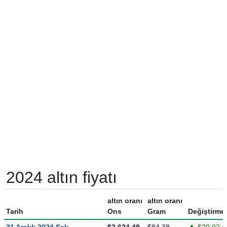
2024 altın fiyatı
altın oranı
altın oranı
Tarih
Ons
Gram
Değiştirme
31 Aralık 2024 Salı
$2.624,49
$84,38
$20,02 (