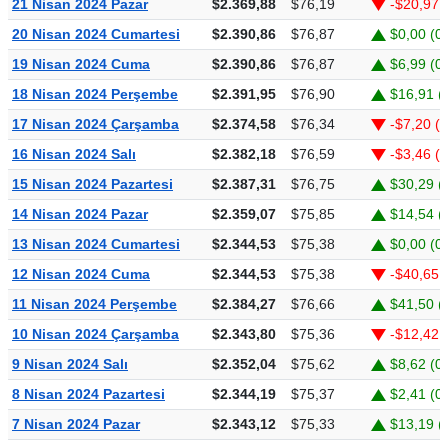
21 Nisan 2024 Pazar
$2.369,88
$76,19
-$20,97 
20 Nisan 2024 Cumartesi
$2.390,86
$76,87
$0,00 (0
19 Nisan 2024 Cuma
$2.390,86
$76,87
$6,99 (0
18 Nisan 2024 Perşembe
$2.391,95
$76,90
$16,91 (
17 Nisan 2024 Çarşamba
$2.374,58
$76,34
-$7,20 (-
16 Nisan 2024 Salı
$2.382,18
$76,59
-$3,46 (
15 Nisan 2024 Pazartesi
$2.387,31
$76,75
$30,29 (
14 Nisan 2024 Pazar
$2.359,07
$75,85
$14,54 (
13 Nisan 2024 Cumartesi
$2.344,53
$75,38
$0,00 (0
12 Nisan 2024 Cuma
$2.344,53
$75,38
-$40,65 
11 Nisan 2024 Perşembe
$2.384,27
$76,66
$41,50 (
10 Nisan 2024 Çarşamba
$2.343,80
$75,36
-$12,42 
9 Nisan 2024 Salı
$2.352,04
$75,62
$8,62 (0
8 Nisan 2024 Pazartesi
$2.344,19
$75,37
$2,41 (0
7 Nisan 2024 Pazar
$2.343,12
$75,33
$13,19 (