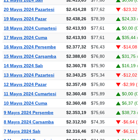
20 Mayıs 2024 Pazartesi
$2.414,28
$77,62
-$23,32 
19 Mayıs 2024 Pazar
$2.438,26
$78,39
$24,33 (
18 Mayıs 2024 Cumartesi
$2.413,93
$77,61
$0,00 (0
17 Mayıs 2024 Cuma
$2.413,93
$77,61
$35,44 (
16 Mayıs 2024 Perşembe
$2.377,32
$76,43
-$14,08 
15 Mayıs 2024 Çarşamba
$2.388,60
$76,80
$31,75 (
14 Mayıs 2024 Salı
$2.360,78
$75,90
$16,19 (
13 Mayıs 2024 Pazartesi
$2.343,25
$75,34
-$12,02 
12 Mayıs 2024 Pazar
$2.357,49
$75,80
-$2,99 (
11 Mayıs 2024 Cumartesi
$2.360,48
$75,89
$0,00 (0
10 Mayıs 2024 Cuma
$2.360,48
$75,89
$6,37 (0
9 Mayıs 2024 Perşembe
$2.353,19
$75,66
$38,73 (
8 Mayıs 2024 Çarşamba
$2.312,50
$74,35
-$6,64 (
7 Mayıs 2024 Salı
$2.316,46
$74,48
-$6,11 (