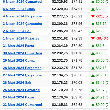
6 Nisan 2024 Cumartesi
$2.329,93
$74,91
$0,00 (0
5 Nisan 2024 Cuma
$2.329,93
$74,91
$52,66 (
4 Nisan 2024 Perşembe
$2.277,15
$73,21
-$21,45 
3 Nisan 2024 Çarşamba
$2.300,36
$73,96
$16,12 (
2 Nisan 2024 Salı
$2.285,20
$73,47
$28,36 (
1 Nisan 2024 Pazartesi
$2.251,62
$72,39
-$8,43 (
31 Mart 2024 Pazar
$2.264,39
$72,80
$31,64 (
30 Mart 2024 Cumartesi
$2.232,75
$71,78
$0,00 (0
29 Mart 2024 Cuma
$2.232,75
$71,78
$0,00 (0
28 Mart 2024 Perşembe
$2.232,75
$71,78
$37,13 (
27 Mart 2024 Çarşamba
$2.194,75
$70,56
$15,91 (
26 Mart 2024 Salı
$2.178,23
$70,03
$6,42 (0
25 Mart 2024 Pazartesi
$2.170,29
$69,78
$0,87 (0
24 Mart 2024 Pazar
$2.170,34
$69,78
$4,71 (0
23 Mart 2024 Cumartesi
$2.165,63
$69,63
$0,00 (0