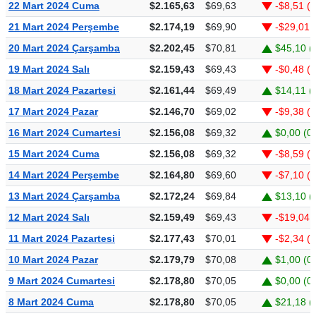
22 Mart 2024 Cuma
$2.165,63
$69,63
-$8,51 (
21 Mart 2024 Perşembe
$2.174,19
$69,90
-$29,01 
20 Mart 2024 Çarşamba
$2.202,45
$70,81
$45,10 (
19 Mart 2024 Salı
$2.159,43
$69,43
-$0,48 (
18 Mart 2024 Pazartesi
$2.161,44
$69,49
$14,11 (
17 Mart 2024 Pazar
$2.146,70
$69,02
-$9,38 (
16 Mart 2024 Cumartesi
$2.156,08
$69,32
$0,00 (0
15 Mart 2024 Cuma
$2.156,08
$69,32
-$8,59 (-
14 Mart 2024 Perşembe
$2.164,80
$69,60
-$7,10 (
13 Mart 2024 Çarşamba
$2.172,24
$69,84
$13,10 (
12 Mart 2024 Salı
$2.159,49
$69,43
-$19,04 
11 Mart 2024 Pazartesi
$2.177,43
$70,01
-$2,34 (
10 Mart 2024 Pazar
$2.179,79
$70,08
$1,00 (0
9 Mart 2024 Cumartesi
$2.178,80
$70,05
$0,00 (0
8 Mart 2024 Cuma
$2.178,80
$70,05
$21,18 (