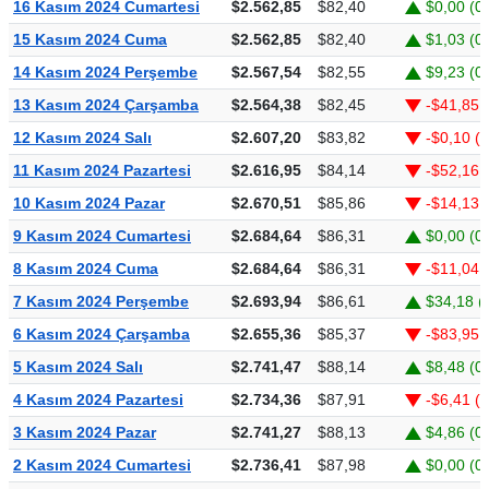
16 Kasım 2024 Cumartesi
$2.562,85
$82,40
$0,00 (0
15 Kasım 2024 Cuma
$2.562,85
$82,40
$1,03 (0
14 Kasım 2024 Perşembe
$2.567,54
$82,55
$9,23 (0
13 Kasım 2024 Çarşamba
$2.564,38
$82,45
-$41,85 
12 Kasım 2024 Salı
$2.607,20
$83,82
-$0,10 (
11 Kasım 2024 Pazartesi
$2.616,95
$84,14
-$52,16 
10 Kasım 2024 Pazar
$2.670,51
$85,86
-$14,13 
9 Kasım 2024 Cumartesi
$2.684,64
$86,31
$0,00 (0
8 Kasım 2024 Cuma
$2.684,64
$86,31
-$11,04 
7 Kasım 2024 Perşembe
$2.693,94
$86,61
$34,18 (
6 Kasım 2024 Çarşamba
$2.655,36
$85,37
-$83,95 
5 Kasım 2024 Salı
$2.741,47
$88,14
$8,48 (0
4 Kasım 2024 Pazartesi
$2.734,36
$87,91
-$6,41 (
3 Kasım 2024 Pazar
$2.741,27
$88,13
$4,86 (0
2 Kasım 2024 Cumartesi
$2.736,41
$87,98
$0,00 (0