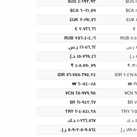
٤٬٢٩٣٫٩٣ US$
١
٦٬٠٢١٫٥٩ CA$
١
٣٬١٩١٫٧٦ UK£
٣٬٧٢٦٫٦٦ €
٣٥٦٬٤٠٤٫٠٦ RUB
١١٬٤٥
‏
١٦٬١١٦٫٦٢ ر.س.‏
‏
١٥٬٧٦٩٫٤٦ د.إ.‏
٤٠٨٬٨٩٠٫٧٩ ₹
١٣٬١
٧٦٬٧٥٨٬٢٩٥٫٣٤ IDR
٢٬٤٦٧٬٨٣٦
٦٬٠٨٤٬٠٤٨ ₩
١٩
٢٨٬٩٧٩٫٩٥ CN¥
٩٣
٢١٬٩٤٣٫٢٧ R$
٧
٢٠٤٬٨٤١٫٣٨ TRY
٦٬٥٨
‏
١٬٣٢٦٫٨٦٧ د.ك.‏
١٨٩ ر.إ.
٥٬٩٠٣٬٥٠٩٬٨٦٤ ر.إ.