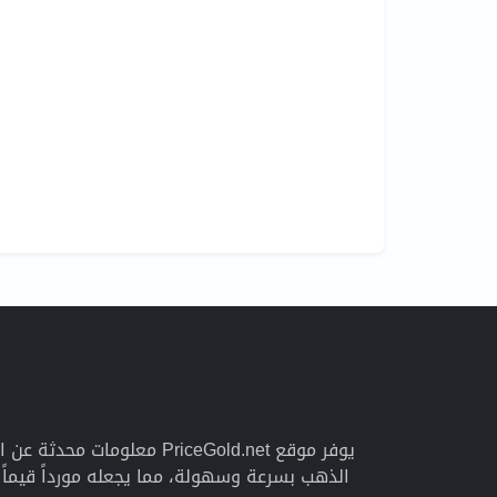
يوفر موقع PriceGold.net 
الذهب بسرعة وسهولة، مما يجعله مورداً قيما