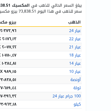
يبلغ السعر الحالي للذهب في
المكسيك
73,838.51 بيزو مكسيكي للأوق
سعر للذهب في هذا اليوم 73,838.51 بيزو مكسيكي، بينما كان أدنى سعر 73,358.13 بيزو مكسيكي.
الذهب
بيزو مك
عيار 24
٢٬٣٧٣٫٩٦ MX$
عيار 22
٢٬١٧٦٫١٣ MX$
عيار 21
٢٬٠٧٧٫٢٢ MX$
عيار 18
١٬٧٨٠٫٤٧ MX$
عيار 14
١٬٣٨٤٫٨١ MX$
عيار 10
٩٨٩٫١٥ MX$
أونصة
٣٬٨٣٨٫٥١ MX$
تولة
٧٬٦٨٩٫٤٤ MX$
100 جرام عيار 24
٧٬٣٩٦٫٣٢ MX$
كيلو
٣٬٩٦٣٫١٨ MX$