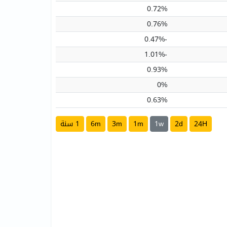
0.72%
0.76%
-0.47%
-1.01%
0.93%
0%
0.63%
24H
2d
1w
1m
3m
6m
1 سنة