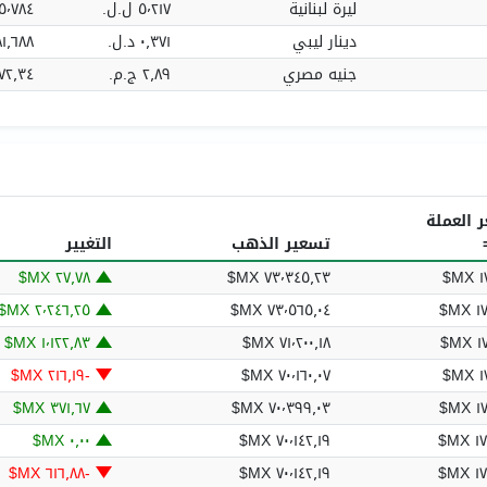
ليرة لبنانية
٥٬٢١٧ ل.ل.‏
٬٣٨٥٬٧٨٤
دينار ليبي
٠٫٣٧١ د.ل.‏
٨٨١٫٦٨٨ د.
جنيه مصري
٢٫٨٩ ج.م.‏
٦٬٨٧٢٫٣٤ 
 العملة
تسعير الذهب
التغيير
٢٧٫٧٨ MX$
٧٣٬٣٤٥٫٢٣ MX$
١٧
٢٬٢٤٦٫٢٥ MX$
٧٣٬٥٦٥٫٠٤ MX$
١٧٫
١٬١٢٢٫٨٣ MX$
٧١٬٢٠٠٫١٨ MX$
١٧
١٧
٧٠٬١٦٠٫٠٧ MX$
؜-٢١٦٫١٩ MX$
٣٧١٫٦٧ MX$
٧٠٬٣٩٩٫٠٣ MX$
١٧٫
٠٫٠٠ MX$
٧٠٬١٤٢٫١٩ MX$
١٧٫
١٧٫
٧٠٬١٤٢٫١٩ MX$
؜-٦١٦٫٨٨ MX$