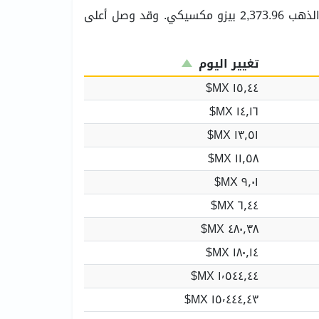
. والسعر للجرام الذهب 2,373.96 بيزو مكسيكي. وقد وصل أعلى
تغيير اليوم
١٥٫٤٤ MX$
١٤٫١٦ MX$
١٣٫٥١ MX$
١١٫٥٨ MX$
٩٫٠١ MX$
٦٫٤٤ MX$
٤٨٠٫٣٨ MX$
١٨٠٫١٤ MX$
١٬٥٤٤٫٤٤ MX$
١٥٬٤٤٤٫٤٣ MX$