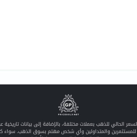
معلومات محدثة عن السعر الحالي للذهب بعملات مختلفة، بالإضافة إلى بيانات ت
ً للمستثمرين والمتداولين وأي شخص مهتم بسوق الذهب. سواء كان