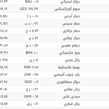
دولار أسترالي
٠٫٠٨ AU$
٦٫٣٣ AU$
سوم أوزبكستاني
٦٩٤٫٣٣ UZS
٫٦٢ UZS
دينار أردني
٠٫٠٤١ د.أ.‏
٩٧٫٨٨٠ د.أ
دينار بحريني
٠٫٠٢٢ د.ب.‏
٥٢٫١٥٦ د.ب
دينار جزائري
٧٫٧٣ د.ج.‏
١٨٬٣٤٤٫١٤
دينار عراقي
٧٦ د.ع.‏
١٨١٬١٩١ د.ع.
درهم مغربي
٠٫٥٤ د.م.‏
١٬٢٩٠٫٤٧ د
بيزو مكسيكي
١٫٠٠ MX$
٣٫٩٦ MX$
ريال يمني
١٤ ر.ي.‏
٣٢٬٦٩٨ ر.ي
روبية باكستانية
١٦٫١٧ PKR
٫٦٨ PKR
راند جنوب أفريقي
٠٫٩٥ ZAR
٦٫١٢ ZAR
دولار سنغافوري
٠٫٠٧ SGD
٧٦٫٩٤ SGD
ريال عماني
٠٫٠٢٢ ر.ع.‏
٥٣٫٠٨٠ ر.ع.
سيدي غاني
٠٫٦٨ GHS
٥٫٧٥ GHS
ريال قطري
٠٫٢١ ر.ق.‏
٥٠٥٫٥٨ ر.ق