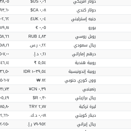
دولار أمريكي
٠٫٠٦ US$
٣٨٫٠٥ US$
دولار كندي
٠٫٠٨ CA$
٩٣٫٦٠ CA$
جنيه إسترليني
٠٫٠٤ UK£
١٠٢٫٦٢ UK£
يورو
٠٫٠٥ €
١١٩٫٨١ €
روبل روسي
٤٫٨٣ RUB
٨٫٦٦ RUB
ريال سعودي
٠٫٢٢ ر.س.‏
٥١٨٫١٦ ر.س.
درهم إماراتي
٠٫٢١ د.إ.‏
٥٠٧٫٠٠ د.إ.
روبية هندية
٥٫٥٤ ₹
٤٦٫١٤ ₹
روبية إندونيسية
١٬٠٣٩٫٥٤ IDR
٫٥٠ IDR
وون كوري جنوبي
٨٢ ₩
٥٬٦٠٧ ₩
رنمينبي
٠٫٣٩ CN¥
١٫٧٣ CN¥
ريال برازيلي
٠٫٣٠ R$
٠٥٫٤٩ R$
ليرة تركية
٢٫٧٧ TRY
٥٫٨٠ TRY
دينار كويتي
٠٫٠١٨ د.ك.‏
٤٢٫٦٦٠ د.ك.
ريال إيراني
٧٩٬٩٥٢ ر.إ.
٬٨٠٢٬٢٥٠