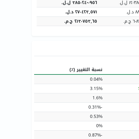
١٢ ل.ل.‏
٣٨٥٬٢٤٠٬٩٥٦ ل.ل.‏
ل.‏
٢٧٬٤٢٣٫٥٧١ د.ل.‏
ج.م.‏
٢١٣٬٧٥٣٫٦٥ ج.م.‏
نسبة التغيير (٪)
0.04%
3.15%
1.6%
-0.31%
0.53%
0%
-0.87%