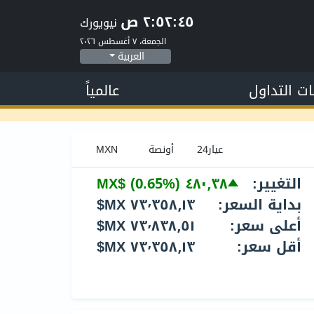
٢:٥٢:٤٦ ص
نيويورك
الجمعة، ٧ أغسطس ٢٠٢٦
العربية
ات التداول
عالمياً
التغيير:
٤٨٠٫٣٨ MX$
(0.65%)
بداية السعر:
٧٣٬٣٥٨٫١٣ MX$
أعلى سعر:
٧٣٬٨٣٨٫٥١ MX$
أقل سعر:
٧٣٬٣٥٨٫١٣ MX$