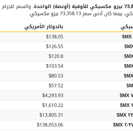
ية (أونصة) الواحدة
سيكي
بالدولار الأمريكي
$138.05
$126.55
$120.8
$103.54
$80.53
$57.52
$4,293.93
٧
$1,610.22
٢
$13,805.31
٢٣
$138,053.06
٢٬٣٧