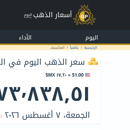
أسعار الذهب
اليوم
اليوم
الأداء
الرئيسية
عالمياً
المكسيك
سعر الذهب اليوم في ا
$1.00 = ١٧٫٢٠ MX$
٧٣٬٨٣٨٫٥١ MX$
الجمعة، ٧ أغسطس ٢٠٢٦
م