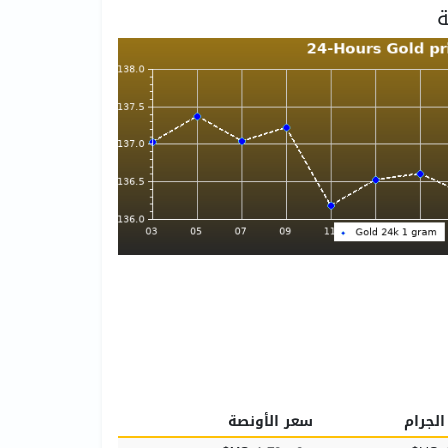
لجرام
سعر الأونصة