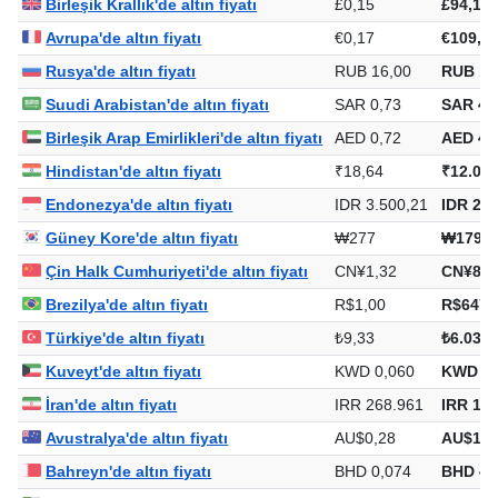
Birleşik Krallık'de altın fiyatı
£0,15
£94,16
Avrupa'de altın fiyatı
€0,17
€109,8
Rusya'de altın fiyatı
RUB 16,00
RUB 10
Suudi Arabistan'de altın fiyatı
SAR 0,73
SAR 47
Birleşik Arap Emirlikleri'de altın fiyatı
AED 0,72
AED 46
Hindistan'de altın fiyatı
₹18,64
₹12.061
Endonezya'de altın fiyatı
IDR 3.500,21
IDR 2.2
Güney Kore'de altın fiyatı
₩277
₩179.5
Çin Halk Cumhuriyeti'de altın fiyatı
CN¥1,32
CN¥854
Brezilya'de altın fiyatı
R$1,00
R$647,
Türkiye'de altın fiyatı
₺9,33
₺6.039,
Kuveyt'de altın fiyatı
KWD 0,060
KWD 39
İran'de altın fiyatı
IRR 268.961
IRR 174
Avustralya'de altın fiyatı
AU$0,28
AU$179
Bahreyn'de altın fiyatı
BHD 0,074
BHD 47