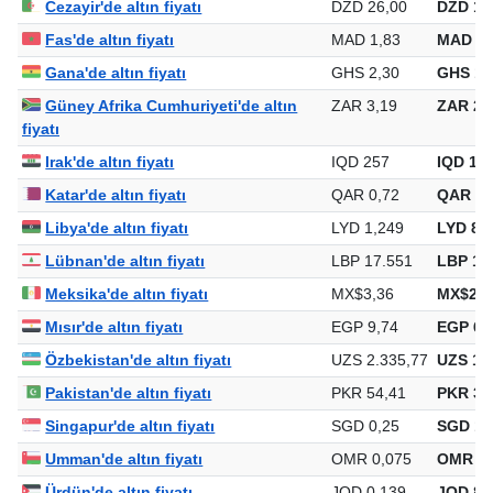
Cezayir'de altın fiyatı
DZD 26,00
DZD 16
Fas'de altın fiyatı
MAD 1,83
MAD 1.
Gana'de altın fiyatı
GHS 2,30
GHS 1.
Güney Afrika Cumhuriyeti'de altın
ZAR 3,19
ZAR 2.
fiyatı
Irak'de altın fiyatı
IQD 257
IQD 16
Katar'de altın fiyatı
QAR 0,72
QAR 46
Libya'de altın fiyatı
LYD 1,249
LYD 80
Lübnan'de altın fiyatı
LBP 17.551
LBP 11
Meksika'de altın fiyatı
MX$3,36
MX$2.1
Mısır'de altın fiyatı
EGP 9,74
EGP 6.
Özbekistan'de altın fiyatı
UZS 2.335,77
UZS 1.5
Pakistan'de altın fiyatı
PKR 54,41
PKR 35
Singapur'de altın fiyatı
SGD 0,25
SGD 16
Umman'de altın fiyatı
OMR 0,075
OMR 48
Ürdün'de altın fiyatı
JOD 0,139
JOD 89