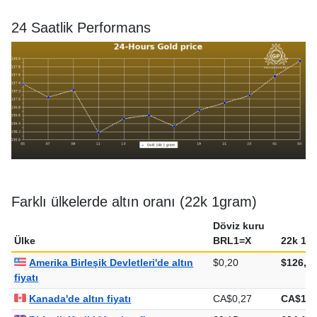
24 Saatlik Performans
Farklı ülkelerde altın oranı (22k 1gram)
Döviz kuru
Ülke
BRL1=X
22k 1g
Amerika Birleşik Devletleri'de altın
$0,20
$126,6
fiyatı
Kanada'de altın fiyatı
CA$0,27
CA$177