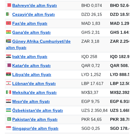
Bahreyn'de altın fiyatı
BHD 0,074
BHD 52.645
Cezayir'de altın fiyatı
DZD 26,15
DZD 18.558
Fas'de altın fiyatı
MAD 1,83
MAD 1.299.
Gana'de altın fiyatı
GHS 2,31
GHS 1.641.
Güney Afrika Cumhuriyeti'de
ZAR 3,18
ZAR 2.254.
altın fiyatı
Irak'de altın fiyatı
IQD 258
IQD 182.953
Katar'de altın fiyatı
QAR 0,72
QAR 508.79
Libya'de altın fiyatı
LYD 1,252
LYD 888.59
Lübnan'de altın fiyatı
LBP 17.617
LBP 12.501
Meksika'de altın fiyatı
MX$3,37
MX$2.392.3
Mısır'de altın fiyatı
EGP 9,75
EGP 6.918.
Özbekistan'de altın fiyatı
UZS 2.350,84
UZS 1.668.2
Pakistan'de altın fiyatı
PKR 54,65
PKR 38.783
Singapur'de altın fiyatı
SGD 0,25
SGD 178.44