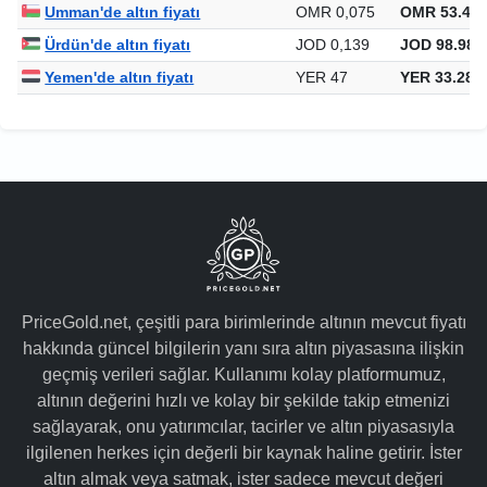
Umman'de altın fiyatı
OMR 0,075
OMR 53.439
Ürdün'de altın fiyatı
JOD 0,139
JOD 98.986
Yemen'de altın fiyatı
YER 47
YER 33.282
PriceGold.net, çeşitli para birimlerinde altının mevcut fiyatı
hakkında güncel bilgilerin yanı sıra altın piyasasına ilişkin
geçmiş verileri sağlar. Kullanımı kolay platformumuz,
altının değerini hızlı ve kolay bir şekilde takip etmenizi
sağlayarak, onu yatırımcılar, tacirler ve altın piyasasıyla
ilgilenen herkes için değerli bir kaynak haline getirir. İster
altın almak veya satmak, ister sadece mevcut değeri