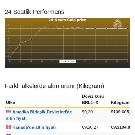
24 Saatlik Performans
Farklı ülkelerde altın oranı (Kilogram)
Döviz kuru
Ülke
BRL1=X
Kilogram
Amerika Birleşik Devletleri'de
$0,20
$139.605,94
altın fiyatı
Kanada'de altın fiyatı
CA$0,27
CA$194.827