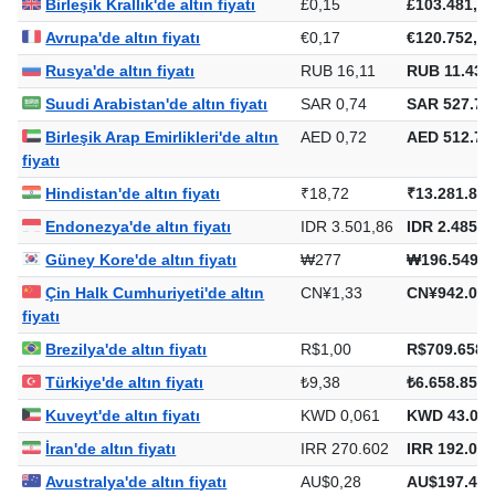
Birleşik Krallık'de altın fiyatı
£0,15
£103.481,51
Avrupa'de altın fiyatı
€0,17
€120.752,16
Rusya'de altın fiyatı
RUB 16,11
RUB 11.432
Suudi Arabistan'de altın fiyatı
SAR 0,74
SAR 527.74
Birleşik Arap Emirlikleri'de altın
AED 0,72
AED 512.76
fiyatı
Hindistan'de altın fiyatı
₹18,72
₹13.281.808
Endonezya'de altın fiyatı
IDR 3.501,86
IDR 2.485.1
Güney Kore'de altın fiyatı
₩277
₩196.549.8
Çin Halk Cumhuriyeti'de altın
CN¥1,33
CN¥942.005
fiyatı
Brezilya'de altın fiyatı
R$1,00
R$709.658,
Türkiye'de altın fiyatı
₺9,38
₺6.658.854,
Kuveyt'de altın fiyatı
KWD 0,061
KWD 43.090
İran'de altın fiyatı
IRR 270.602
IRR 192.034
Avustralya'de altın fiyatı
AU$0,28
AU$197.490