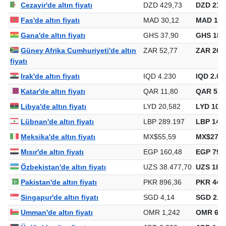
Cezayir'de altın fiyatı
DZD 429,73
DZD 211.
Fas'de altın fiyatı
MAD 30,12
MAD 14.
Gana'de altın fiyatı
GHS 37,90
GHS 18.
Güney Afrika Cumhuriyeti'de altın
ZAR 52,77
ZAR 26.0
fiyatı
Irak'de altın fiyatı
IQD 4.230
IQD 2.08
Katar'de altın fiyatı
QAR 11,80
QAR 5.8
Libya'de altın fiyatı
LYD 20,582
LYD 10.1
Lübnan'de altın fiyatı
LBP 289.197
LBP 142.
Meksika'de altın fiyatı
MX$55,59
MX$27.4
Mısır'de altın fiyatı
EGP 160,48
EGP 79.1
Özbekistan'de altın fiyatı
UZS 38.477,70
UZS 18.9
Pakistan'de altın fiyatı
PKR 896,36
PKR 442.
Singapur'de altın fiyatı
SGD 4,14
SGD 2.04
Umman'de altın fiyatı
OMR 1,242
OMR 612