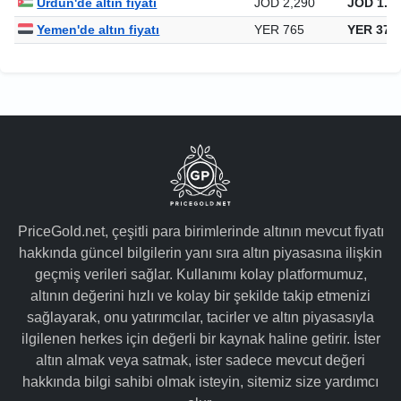
Ürdün'de altın fiyatı
JOD 2,290
JOD 1.12
Yemen'de altın fiyatı
YER 765
YER 377
PriceGold.net, çeşitli para birimlerinde altının mevcut fiyatı
hakkında güncel bilgilerin yanı sıra altın piyasasına ilişkin
geçmiş verileri sağlar. Kullanımı kolay platformumuz,
altının değerini hızlı ve kolay bir şekilde takip etmenizi
sağlayarak, onu yatırımcılar, tacirler ve altın piyasasıyla
ilgilenen herkes için değerli bir kaynak haline getirir. İster
altın almak veya satmak, ister sadece mevcut değeri
hakkında bilgi sahibi olmak isteyin, sitemiz size yardımcı