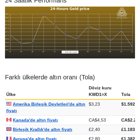
24 Saatlik Performans
Farklı ülkelerde altın oranı (Tola)
Döviz kuru
Ülke
KWD1=X
Tola
Amerika Birleşik Devletleri'de altın
$3,23
$1.592,7
fiyatı
Kanada'de altın fiyatı
CA$4,53
CA$2.23
Birleşik Krallık'de altın fiyatı
£2,40
£1.183,5
Avrupa'de altın fiyatı
€2,80
€1.382,2