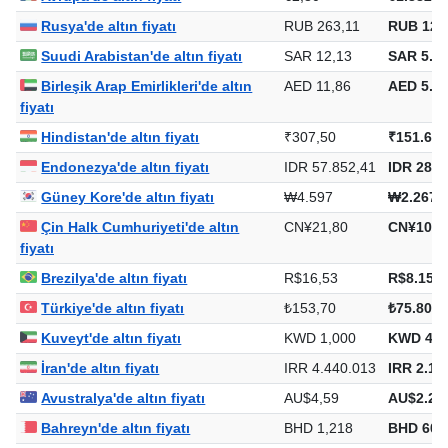
Rusya'de altın fiyatı
RUB 263,11
RUB 129
Suudi Arabistan'de altın fiyatı
SAR 12,13
SAR 5.98
Birleşik Arap Emirlikleri'de altın
AED 11,86
AED 5.85
fiyatı
Hindistan'de altın fiyatı
₹307,50
₹151.658
Endonezya'de altın fiyatı
IDR 57.852,41
IDR 28.5
Güney Kore'de altın fiyatı
₩4.597
₩2.267.
Çin Halk Cumhuriyeti'de altın
CN¥21,80
CN¥10.7
fiyatı
Brezilya'de altın fiyatı
R$16,53
R$8.154,
Türkiye'de altın fiyatı
₺153,70
₺75.806,
Kuveyt'de altın fiyatı
KWD 1,000
KWD 493
İran'de altın fiyatı
IRR 4.440.013
IRR 2.18
Avustralya'de altın fiyatı
AU$4,59
AU$2.26
Bahreyn'de altın fiyatı
BHD 1,218
BHD 600