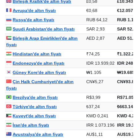
Birleşik Krallık'de altın fiyatı
£0,58
£10.343,2
Avrupa'de altın fiyatı
€0,68
€12.057,9
Rusya'de altın fiyatı
RUB 64,12
RUB 1.141
Suudi Arabistan'de altın fiyatı
SAR 2,93
SAR 52.17
Birleşik Arap Emirlikleri'de altın
AED 2,87
AED 51.05
fiyatı
Hindistan'de altın fiyatı
₹74,25
₹1.322.24
Endonezya'de altın fiyatı
IDR 13.939,02
IDR 248.2
Güney Kore'de altın fiyatı
₩1.105
₩19.685.
Çin Halk Cumhuriyeti'de altın
CN¥5,27
CN¥93.81
fiyatı
Brezilya'de altın fiyatı
R$3,99
R$71.056,
Türkiye'de altın fiyatı
₺37,24
₺663.148,
Kuveyt'de altın fiyatı
KWD 0,241
KWD 4.29
İran'de altın fiyatı
IRR 1.073.196
IRR 19.11
Avustralya'de altın fiyatı
AU$1,11
AU$19.75