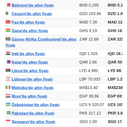
Bahreyn'de altın fiyatı
BHD 0,295
BHD 5.251
Cezayir'de altın fiyatı
DZD 103,86
DZD 1.849
Fas'de altın fiyatı
MAD 7,30
MAD 129.
Gana'de altın fiyatı
GHS 9,19
GHS 163.
Güney Afrika Cumhuriyeti'de altın
ZAR 12,68
ZAR 225.7
fiyatı
Irak'de altın fiyatı
IQD 1.025
IQD 18.24
Katar'de altın fiyatı
QAR 2,86
QAR 50.9
Libya'de altın fiyatı
LYD 4,985
LYD 88.78
Lübnan'de altın fiyatı
LBP 70.033
LBP 1.247
Meksika'de altın fiyatı
MX$13,40
MX$238.5
Mısır'de altın fiyatı
EGP 38,86
EGP 691.9
Özbekistan'de altın fiyatı
UZS 9.320,07
UZS 165.9
Pakistan'de altın fiyatı
PKR 217,12
PKR 3.866
Singapur'de altın fiyatı
SGD 1,00
SGD 17.80