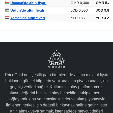
Umman'de altın fiyatı
OMR 0,300
OMR 5.34
Ürdün'de altın fiyatı
JOD 0,553
JOD 9.856
Yemen'de altın fiyatı
YER 185
YER 3.292
PriceGold.net, çeşitli para birimlerinde altının mevcut fiyatı
hakkında güncel bilgilerin yanı sıra altın piyasasına ilişkin
geçmiş verileri sağlar. Kullanımı kolay platformumuz,
altının değerini hızlı ve kolay bir şekilde takip etmenizi
sağlayarak, onu yatırımcılar, tacirler ve altın piyasasıyla
ilgilenen herkes için değerli bir kaynak haline getirir. İster
altın almak veya satmak, ister sadece mevcut değeri