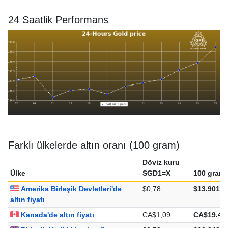
24 Saatlik Performans
Farklı ülkelerde altın oranı (100 gram)
Döviz kuru
Ülke
SGD1=X
100 gram
Amerika Birleşik Devletleri'de
$0,78
$13.901,0
altın fiyatı
Kanada'de altın fiyatı
CA$1,09
CA$19.48