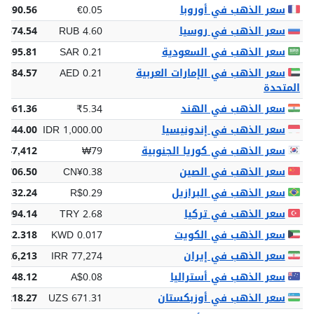
سعر الذهب في أوروبا
€0.05
€90.56
سعر الذهب في روسيا
RUB 4.60
,574.54
سعر الذهب في السعودية
SAR 0.21
 395.81
سعر الذهب في الإمارات العربية
AED 0.21
 384.57
المتحدة
سعر الذهب في الهند
₹5.34
9,961.36
سعر الذهب في إندونيسيا
IDR 1,000.00
3,844.00
سعر الذهب في كوريا الجنوبية
₩79
147,412
سعر الذهب في الصين
CN¥0.38
¥706.50
سعر الذهب في البرازيل
R$0.29
$532.24
سعر الذهب في تركيا
TRY 2.68
4,994.14
سعر الذهب في الكويت
KWD 0.017
 32.318
سعر الذهب في إيران
IRR 77,274
,026,213
سعر الذهب في أستراليا
A$0.08
$148.12
سعر الذهب في أوزبكستان
UZS 671.31
1,218.27