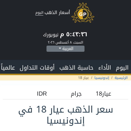
أسعار الذهب
اليوم
٥:٤٣:٣٧ م
نيويورك
السبت، ٨ أغسطس ٢٠٢٦
العربية
اليوم
الأداء
حاسبة الذهب
أوقات التداول
عالمياً
الرئيسية
إندونيسيا
عيار 18
سعر الذهب عيار 18 في
إندونيسيا