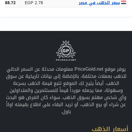
سعر الذهب في مصر
EGP 2.78
5,188.72
يوفر موقع PriceGold.net معلومات محدثة عن السعر الحالي
للذهب بعملات مختلفة، بالإضافة إلى بيانات تاريخية عن سوق
الذهب. أيضاً يتيح لك الموقع تتبع قيمة الذهب بسرعة
وسهولة، مما يجعله مورداً قيماً للمستثمرين والمتداولين
وأي شخص مهتم بسوق الذهب. سواء كان الغرض هو البحث
عن شراء أو بيع الذهب، أو تريد البقاء على اطلاع بقيمته اولاً
باول.
أسعار الذهب