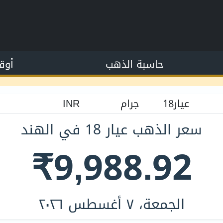
حاسبة الذهب
أوق
سعر الذهب عيار 18 في الهند
₹9,988.92
الجمعة، ٧ أغسطس ٢٠٢٦