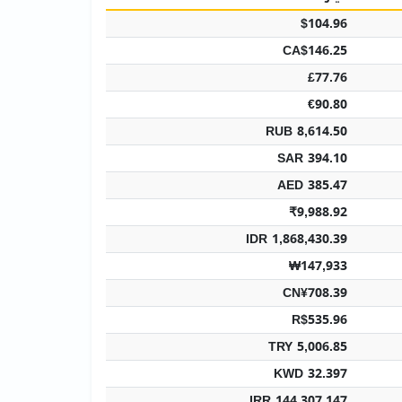
$104.96
CA$146.25
£77.76
€90.80
RUB 8,614.50
SAR 394.10
AED 385.47
₹9,988.92
IDR 1,868,430.39
₩147,933
CN¥708.39
R$535.96
TRY 5,006.85
KWD 32.397
IRR 144,307,147