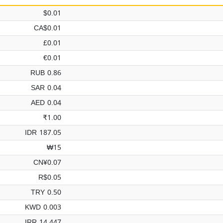
$0.01
CA$0.01
£0.01
€0.01
RUB 0.86
SAR 0.04
AED 0.04
₹1.00
IDR 187.05
₩15
CN¥0.07
R$0.05
TRY 0.50
KWD 0.003
IRR 14,447