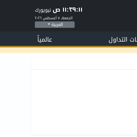
١١:٣٩:١٢ ص
نيويورك
الجمعة، ٧ أغسطس ٢٠٢٦
العربية
ات التداول
عالمياً