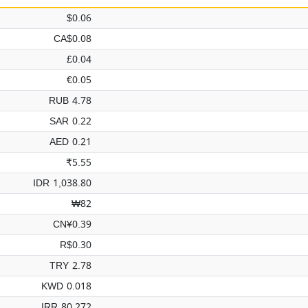
$0.06
CA$0.08
£0.04
€0.05
RUB 4.78
SAR 0.22
AED 0.21
₹5.55
IDR 1,038.80
₩82
CN¥0.39
R$0.30
TRY 2.78
KWD 0.018
IRR 80,272