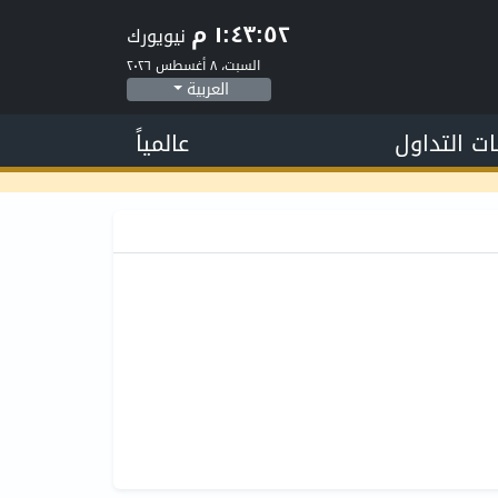
١:٤٣:٥٣ م
نيويورك
السبت، ٨ أغسطس ٢٠٢٦
العربية
ات التداول
عالمياً