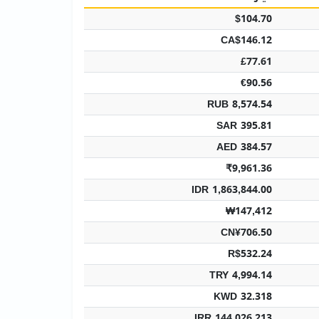
$104.70
CA$146.12
£77.61
€90.56
RUB 8,574.54
SAR 395.81
AED 384.57
₹9,961.36
IDR 1,863,844.00
₩147,412
CN¥706.50
R$532.24
TRY 4,994.14
KWD 32.318
IRR 144,026,213