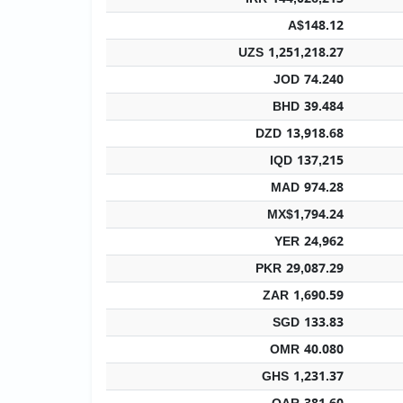
A$148.12
UZS 1,251,218.27
JOD 74.240
BHD 39.484
DZD 13,918.68
IQD 137,215
MAD 974.28
MX$1,794.24
YER 24,962
PKR 29,087.29
ZAR 1,690.59
SGD 133.83
OMR 40.080
GHS 1,231.37