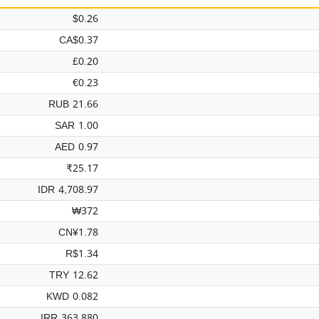
$0.26
CA$0.37
£0.20
€0.23
RUB 21.66
SAR 1.00
AED 0.97
₹25.17
IDR 4,708.97
₩372
CN¥1.78
R$1.34
TRY 12.62
KWD 0.082
IRR 363,880