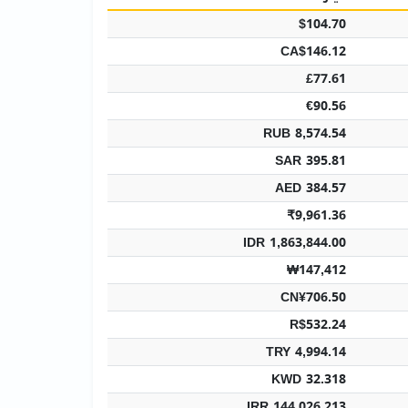
$104.70
CA$146.12
£77.61
€90.56
RUB 8,574.54
SAR 395.81
AED 384.57
₹9,961.36
IDR 1,863,844.00
₩147,412
CN¥706.50
R$532.24
TRY 4,994.14
KWD 32.318
IRR 144,026,213