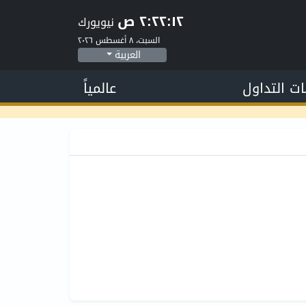
٢:٢٢:١٢ ص
نيويورك
السبت، ٨ أغسطس ٢٠٢٦
العربية
ات التداول
عالمياً