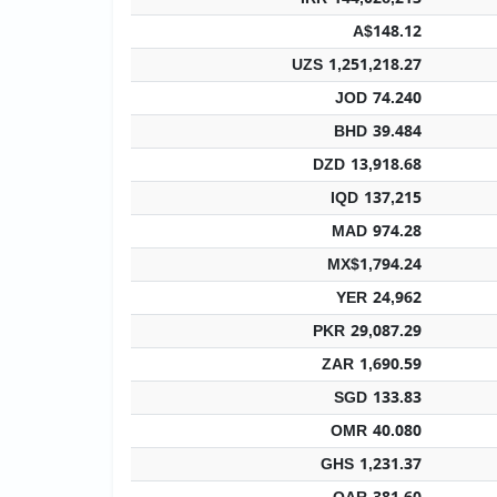
A$148.12
UZS 1,251,218.27
JOD 74.240
BHD 39.484
DZD 13,918.68
IQD 137,215
MAD 974.28
MX$1,794.24
YER 24,962
PKR 29,087.29
ZAR 1,690.59
SGD 133.83
OMR 40.080
GHS 1,231.37