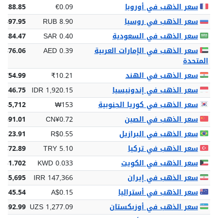
سعر الذهب في أوروبا
€0.09
€88.85
سعر الذهب في روسيا
RUB 8.90
,497.95
سعر الذهب في السعودية
SAR 0.40
 384.47
سعر الذهب في الإمارات العربية
AED 0.39
 376.06
المتحدة
سعر الذهب في الهند
₹10.21
9,754.99
سعر الذهب في إندونيسيا
IDR 1,920.15
4,146.75
سعر الذهب في كوريا الجنوبية
₩153
145,712
سعر الذهب في الصين
CN¥0.72
¥691.01
سعر الذهب في البرازيل
R$0.55
$523.91
سعر الذهب في تركيا
TRY 5.10
4,872.89
سعر الذهب في الكويت
KWD 0.033
 31.702
سعر الذهب في إيران
IRR 147,366
,765,695
سعر الذهب في أستراليا
A$0.15
$145.54
سعر الذهب في أوزبكستان
UZS 1,277.09
9,892.99