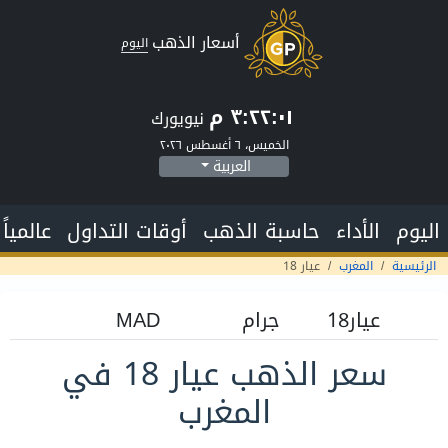
أسعار الذهب
اليوم
٣:٢٢:٠٢ م
نيويورك
الخميس، ٦ أغسطس ٢٠٢٦
العربية
اليوم
الأداء
حاسبة الذهب
أوقات التداول
عالمياً
الرئيسية
المغرب
عيار 18
سعر الذهب عيار 18 في
المغرب