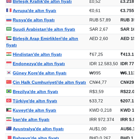
Birleşik Krallık'de altın fiyatı
£0,52
£3.218,6
Avrupa'de altın fiyatı
€0,61
€3.755,8
Rusya'de altın fiyatı
RUB 57,89
RUB 355
Suudi Arabistan'de altın fiyatı
SAR 2,67
SAR 16.4
Birleşik Arap Emirlikleri'de altın
AED 2,60
AED 15.9
fiyatı
Hindistan'de altın fiyatı
₹67,25
₹413.110
Endonezya'de altın fiyatı
IDR 12.583,50
IDR 77.2
Güney Kore'de altın fiyatı
₩995
₩6.113.
Çin Halk Cumhuriyeti'de altın fiyatı
CN¥4,77
CN¥29.2
Brezilya'de altın fiyatı
R$3,59
R$22.072
Türkiye'de altın fiyatı
₺33,72
₺207.113
Kuveyt'de altın fiyatı
KWD 0,218
KWD 1.3
İran'de altın fiyatı
IRR 972.374
IRR 5.97
Avustralya'de altın fiyatı
AU$1,00
AU$6.14
Bahreyn'de altın fiyatı
BHD 0,267
BHD 1.6