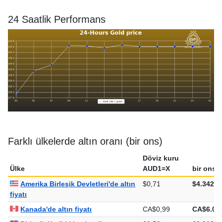
24 Saatlik Performans
Farklı ülkelerde altın oranı (bir ons)
Döviz kuru
Ülke
AUD1=X
bir ons
Amerika Birleşik Devletleri'de altın
$0,71
$4.342,2
fiyatı
Kanada'de altın fiyatı
CA$0,99
CA$6.05