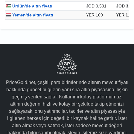
Ürdün'de altın fiyatı
JOD 0,501
JOD 3.07
Yemen'de altın fiyatı
YER 169
YER 1.03
PriceGold.net, çeşitli para birimlerinde altının mevcut fiyatı
hakkında güncel bilgilerin yanı sıra altın piyasasına ilişkin
geçmiş verileri sağlar. Kullanımı kolay platformumuz,
altının değerini hızlı ve kolay bir şekilde takip etmenizi
sağlayarak, onu yatırımcılar, tacirler ve altın piyasasıyla
ilgilenen herkes için değerli bir kaynak haline getirir. İster
altın almak veya satmak, ister sadece mevcut değeri
hakkında bilgi sahibi olmak isteyin, sitemiz size yardımcı