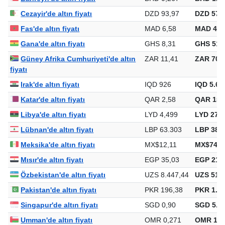
Cezayir'de altın fiyatı
DZD 93,97
DZD 577.
Fas'de altın fiyatı
MAD 6,58
MAD 40.
Gana'de altın fiyatı
GHS 8,31
GHS 51.
Güney Afrika Cumhuriyeti'de altın
ZAR 11,41
ZAR 70.1
fiyatı
Irak'de altın fiyatı
IQD 926
IQD 5.69
Katar'de altın fiyatı
QAR 2,58
QAR 15.
Libya'de altın fiyatı
LYD 4,499
LYD 27.6
Lübnan'de altın fiyatı
LBP 63.303
LBP 388.
Meksika'de altın fiyatı
MX$12,11
MX$74.4
Mısır'de altın fiyatı
EGP 35,03
EGP 215.
Özbekistan'de altın fiyatı
UZS 8.447,44
UZS 51.8
Pakistan'de altın fiyatı
PKR 196,38
PKR 1.20
Singapur'de altın fiyatı
SGD 0,90
SGD 5.55
Umman'de altın fiyatı
OMR 0,271
OMR 1.6