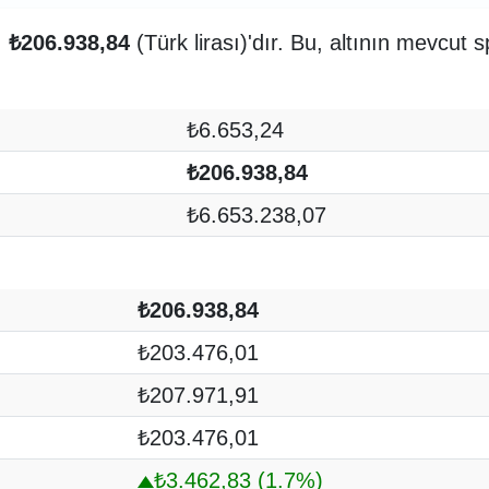
ı
₺206.938,84
(Türk lirası)'dır. Bu, altının mevcut 
₺6.653,24
₺206.938,84
₺6.653.238,07
₺206.938,84
₺203.476,01
₺207.971,91
₺203.476,01
₺3.462,83
(1.7%)