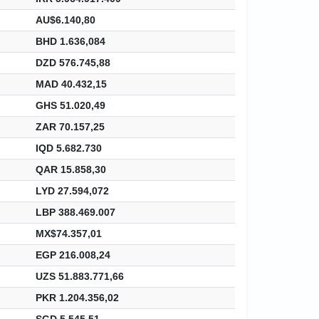
AU$6.140,80
BHD 1.636,084
DZD 576.745,88
MAD 40.432,15
GHS 51.020,49
ZAR 70.157,25
IQD 5.682.730
QAR 15.858,30
LYD 27.594,072
LBP 388.469.007
MX$74.357,01
EGP 216.008,24
UZS 51.883.771,66
PKR 1.204.356,02
SGD 5.545,51