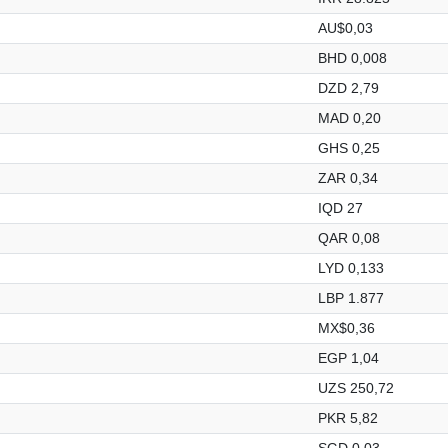
AU$0,03
BHD 0,008
DZD 2,79
MAD 0,20
GHS 0,25
ZAR 0,34
IQD 27
QAR 0,08
LYD 0,133
LBP 1.877
MX$0,36
EGP 1,04
UZS 250,72
PKR 5,82
SGD 0,03