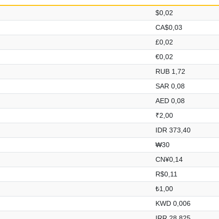
$0,02
CA$0,03
£0,02
€0,02
RUB 1,72
SAR 0,08
AED 0,08
₹2,00
IDR 373,40
₩30
CN¥0,14
R$0,11
₺1,00
KWD 0,006
IRR 28.825