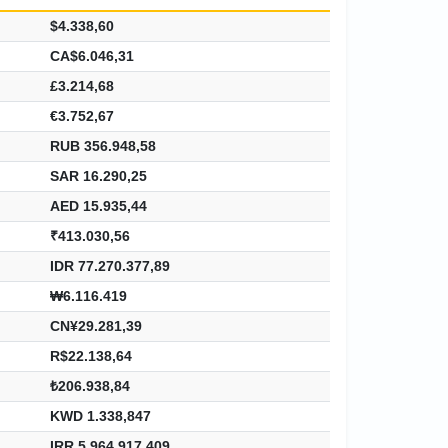
$4.338,60
CA$6.046,31
£3.214,68
€3.752,67
RUB 356.948,58
SAR 16.290,25
AED 15.935,44
₹413.030,56
IDR 77.270.377,89
₩6.116.419
CN¥29.281,39
R$22.138,64
₺206.938,84
KWD 1.338,847
IRR 5.964.917.409