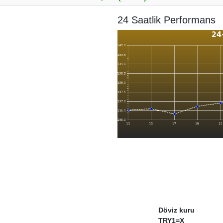
24 Saatlik Performans
Döviz kuru
TRY1=X