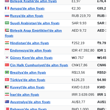
Birleşik Krallık'de altın fiyatı
£1,97
£76,43
Avrupa'de altın fiyatı
€2,30
€89,23
Rusya'de altın fiyatı
RUB 219,70
RUB 8.
Suudi Arabistan'de altın fiyatı
SAR 9,93
SAR 38
Birleşik Arap Emirlikleri'de altın
AED 9,72
AED 37
fiyatı
Hindistan'de altın fiyatı
₹252,19
₹9.796,
Endonezya'de altın fiyatı
IDR 47.392,80
IDR 1.8
Güney Kore'de altın fiyatı
₩3.757
₩145.9
Çin Halk Cumhuriyeti'de altın fiyatı
CN¥17,86
CN¥693
Brezilya'de altın fiyatı
R$13,56
R$526,
Türkiye'de altın fiyatı
₺126,23
₺4.903,
Kuveyt'de altın fiyatı
KWD 0,818
KWD 31
İran'de altın fiyatı
IRR 3.639.095
IRR 141
Avustralya'de altın fiyatı
AU$3,77
AU$146
Bahreyn'de altın fiyatı
BHD 1,000
BHD 38