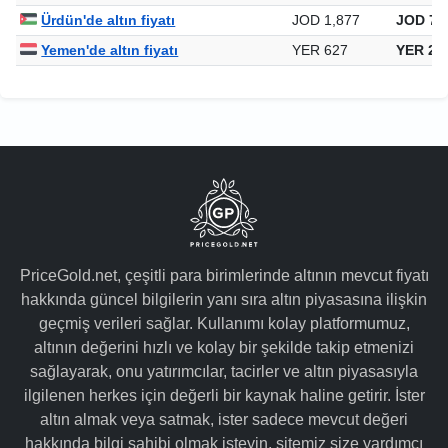
Ürdün'de altın fiyatı
JOD 1,877
JOD 72
Yemen'de altın fiyatı
YER 627
YER 24
PriceGold.net, çeşitli para birimlerinde altının mevcut fiyatı
hakkında güncel bilgilerin yanı sıra altın piyasasına ilişkin
geçmiş verileri sağlar. Kullanımı kolay platformumuz,
altının değerini hızlı ve kolay bir şekilde takip etmenizi
sağlayarak, onu yatırımcılar, tacirler ve altın piyasasıyla
ilgilenen herkes için değerli bir kaynak haline getirir. İster
altın almak veya satmak, ister sadece mevcut değeri
hakkında bilgi sahibi olmak isteyin, sitemiz size yardımcı