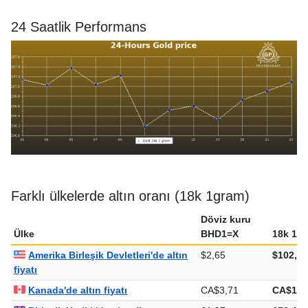
24 Saatlik Performans
Farklı ülkelerde altın oranı (18k 1gram)
Döviz kuru
Ülke
BHD1=X
18k 1g
Amerika Birleşik Devletleri'de altın
$2,65
$102,82
fiyatı
Kanada'de altın fiyatı
CA$3,71
CA$144