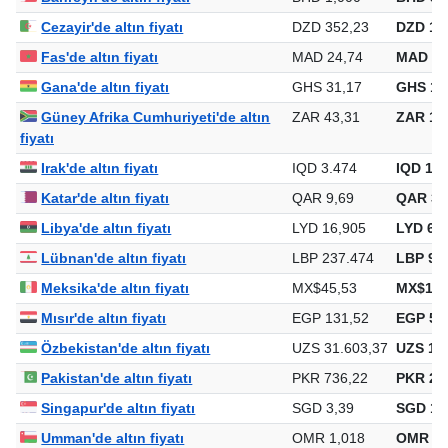
Cezayir'de altın fiyatı
DZD 352,23
DZD 13
Fas'de altın fiyatı
MAD 24,74
MAD 96
Gana'de altın fiyatı
GHS 31,17
GHS 1.
Güney Afrika Cumhuriyeti'de altın
ZAR 43,31
ZAR 1.6
fiyatı
Irak'de altın fiyatı
IQD 3.474
IQD 134
Katar'de altın fiyatı
QAR 9,69
QAR 37
Libya'de altın fiyatı
LYD 16,905
LYD 65
Lübnan'de altın fiyatı
LBP 237.474
LBP 9.2
Meksika'de altın fiyatı
MX$45,53
MX$1.7
Mısır'de altın fiyatı
EGP 131,52
EGP 5.1
Özbekistan'de altın fiyatı
UZS 31.603,37
UZS 1.2
Pakistan'de altın fiyatı
PKR 736,22
PKR 28
Singapur'de altın fiyatı
SGD 3,39
SGD 13
Umman'de altın fiyatı
OMR 1,018
OMR 39