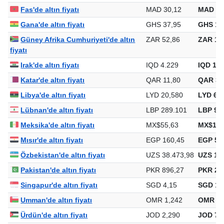
Fas'de altın fiyatı
MAD 30,12
MAD 95
Gana'de altın fiyatı
GHS 37,95
GHS 1.
Güney Afrika Cumhuriyeti'de altın
ZAR 52,86
ZAR 1.6
fiyatı
Irak'de altın fiyatı
IQD 4.229
IQD 133
Katar'de altın fiyatı
QAR 11,80
QAR 37
Libya'de altın fiyatı
LYD 20,580
LYD 65
Lübnan'de altın fiyatı
LBP 289.101
LBP 9.1
Meksika'de altın fiyatı
MX$55,63
MX$1.7
Mısır'de altın fiyatı
EGP 160,45
EGP 5.0
Özbekistan'de altın fiyatı
UZS 38.473,98
UZS 1.2
Pakistan'de altın fiyatı
PKR 896,27
PKR 28
Singapur'de altın fiyatı
SGD 4,15
SGD 13
Umman'de altın fiyatı
OMR 1,242
OMR 39
Ürdün'de altın fiyatı
JOD 2,290
JOD 72