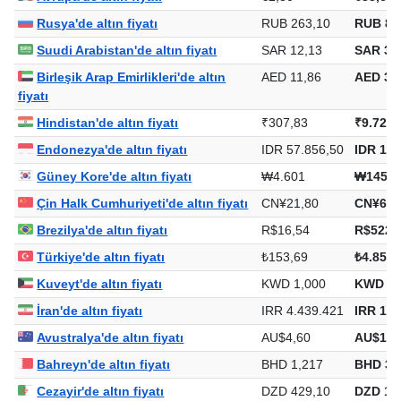
Rusya'de altın fiyatı
RUB 263,10
RUB 8.
Suudi Arabistan'de altın fiyatı
SAR 12,13
SAR 38
Birleşik Arap Emirlikleri'de altın
AED 11,86
AED 37
fiyatı
Hindistan'de altın fiyatı
₹307,83
₹9.729,
Endonezya'de altın fiyatı
IDR 57.856,50
IDR 1.8
Güney Kore'de altın fiyatı
₩4.601
₩145.4
Çin Halk Cumhuriyeti'de altın fiyatı
CN¥21,80
CN¥688
Brezilya'de altın fiyatı
R$16,54
R$522,
Türkiye'de altın fiyatı
₺153,69
₺4.857,
Kuveyt'de altın fiyatı
KWD 1,000
KWD 31
İran'de altın fiyatı
IRR 4.439.421
IRR 140
Avustralya'de altın fiyatı
AU$4,60
AU$145
Bahreyn'de altın fiyatı
BHD 1,217
BHD 38
Cezayir'de altın fiyatı
DZD 429,10
DZD 13