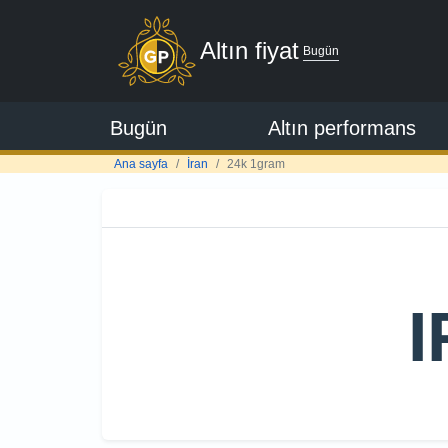
Altın fiyat
Bugün
Bugün
Altın performans
Ana sayfa
İran
24k 1gram
I