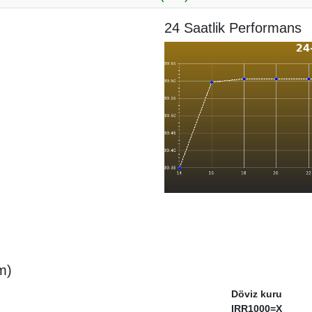
24 Saatlik Performans
m)
Döviz kuru
IRR1000=X