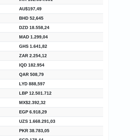
AU$197,49
BHD 52,645
DZD 18.558,24
MAD 1.299,04
GHS 1.641,82
ZAR 2.254,12
IQD 182.954
QAR 508,79
LYD 888,597
LBP 12.501.712
MX$2.392,32
EGP 6.918,29
UZS 1.668.291,03
PKR 38.783,05
SGD 178,44