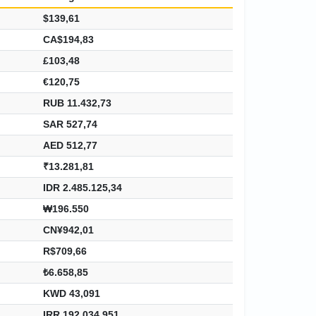
$139,61
CA$194,83
£103,48
€120,75
RUB 11.432,73
SAR 527,74
AED 512,77
₹13.281,81
IDR 2.485.125,34
₩196.550
CN¥942,01
R$709,66
₺6.658,85
KWD 43,091
IRR 192.034.951