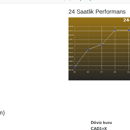
24 Saatlik Performans
m)
Döviz kuru
CAD1=X