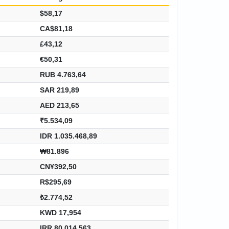
$58,17
CA$81,18
£43,12
€50,31
RUB 4.763,64
SAR 219,89
AED 213,65
₹5.534,09
IDR 1.035.468,89
₩81.896
CN¥392,50
R$295,69
₺2.774,52
KWD 17,954
IRR 80.014.563