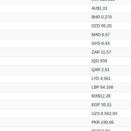
AU$1,01
BHD 0,270
DZD 95,25
MAD 6,67
GHS 8,43
ZAR 11,57
IQD 939
QAR 2,61
LYD 4,561
LBP 64.168
MX$12,28
EGP 35,51
UZS 8.562,93
PKR 199,06
SGD 0,92