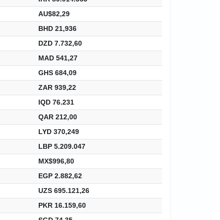
AU$82,29
BHD 21,936
DZD 7.732,60
MAD 541,27
GHS 684,09
ZAR 939,22
IQD 76.231
QAR 212,00
LYD 370,249
LBP 5.209.047
MX$996,80
EGP 2.882,62
UZS 695.121,26
PKR 16.159,60
SGD 74,35