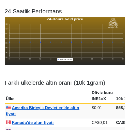
24 Saatlik Performans
Farklı ülkelerde altın oranı (10k 1gram)
Döviz kuru
Ülke
INR1=X
10k 1g
Amerika Birleşik Devletleri'de altın
$0,01
$58,17
fiyatı
Kanada'de altın fiyatı
CA$0,01
CA$81,