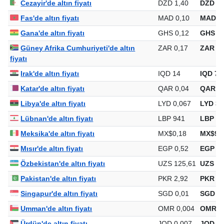
Cezayir'de altın fiyatı
DZD 1,40
DZD 7.
Fas'de altın fiyatı
MAD 0,10
MAD 54
Gana'de altın fiyatı
GHS 0,12
GHS 68
Güney Afrika Cumhuriyeti'de altın
ZAR 0,17
ZAR 93
fiyatı
Irak'de altın fiyatı
IQD 14
IQD 76
Katar'de altın fiyatı
QAR 0,04
QAR 21
Libya'de altın fiyatı
LYD 0,067
LYD 37
Lübnan'de altın fiyatı
LBP 941
LBP 5.
Meksika'de altın fiyatı
MX$0,18
MX$99
Mısır'de altın fiyatı
EGP 0,52
EGP 2.
Özbekistan'de altın fiyatı
UZS 125,61
UZS 69
Pakistan'de altın fiyatı
PKR 2,92
PKR 16
Singapur'de altın fiyatı
SGD 0,01
SGD 74
Umman'de altın fiyatı
OMR 0,004
OMR 2
Ürdün'de altın fiyatı
JOD 0,007
JOD 41