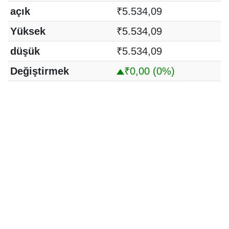
açık
₹5.534,09
Yüksek
₹5.534,09
düşük
₹5.534,09
Değiştirmek
₹0,00
(0%)