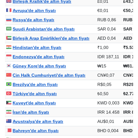
Birleşik Krallık'de altın fiyatı
£0,01
£43,12
Avrupa'de altın fiyatı
€0,01
€50,31
Rusya'de altın fiyatı
RUB 0,86
RUB 4.
Suudi Arabistan'de altın fiyatı
SAR 0,04
SAR 21
Birleşik Arap Emirlikleri'de altın fiyatı
AED 0,04
AED 21
Hindistan'de altın fiyatı
₹1,00
₹5.534
Endonezya'de altın fiyatı
IDR 187,11
IDR 1.
Güney Kore'de altın fiyatı
₩15
₩81.8
Çin Halk Cumhuriyeti'de altın fiyatı
CN¥0,07
CN¥392
Brezilya'de altın fiyatı
R$0,05
R$295,
Türkiye'de altın fiyatı
₺0,50
₺2.774
Kuveyt'de altın fiyatı
KWD 0,003
KWD 1
İran'de altın fiyatı
IRR 14.458
IRR 80
Avustralya'de altın fiyatı
AU$0,01
AU$82,
Bahreyn'de altın fiyatı
BHD 0,004
BHD 21