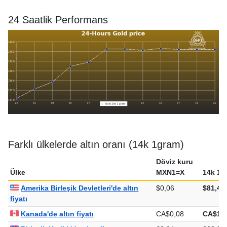
24 Saatlik Performans
Farklı ülkelerde altın oranı (14k 1gram)
Döviz kuru
Ülke
MXN1=X
14k 1g
Amerika Birleşik Devletleri'de altın
$0,06
$81,44
fiyatı
Kanada'de altın fiyatı
CA$0,08
CA$113