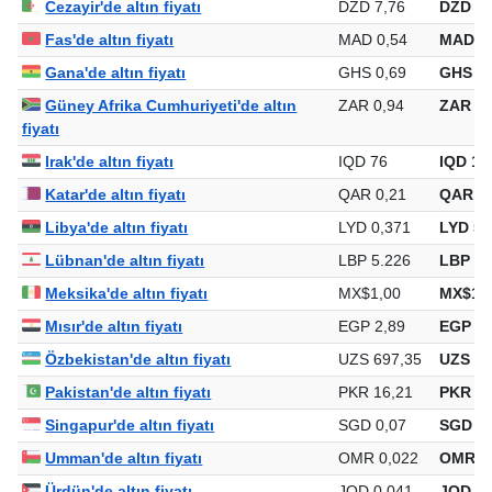
Cezayir'de altın fiyatı
DZD 7,76
DZD 10
Fas'de altın fiyatı
MAD 0,54
MAD 75
Gana'de altın fiyatı
GHS 0,69
GHS 95
Güney Afrika Cumhuriyeti'de altın
ZAR 0,94
ZAR 1.
fiyatı
Irak'de altın fiyatı
IQD 76
IQD 10
Katar'de altın fiyatı
QAR 0,21
QAR 29
Libya'de altın fiyatı
LYD 0,371
LYD 51
Lübnan'de altın fiyatı
LBP 5.226
LBP 7.
Meksika'de altın fiyatı
MX$1,00
MX$1.3
Mısır'de altın fiyatı
EGP 2,89
EGP 4.
Özbekistan'de altın fiyatı
UZS 697,35
UZS 97
Pakistan'de altın fiyatı
PKR 16,21
PKR 22
Singapur'de altın fiyatı
SGD 0,07
SGD 10
Umman'de altın fiyatı
OMR 0,022
OMR 3
Ürdün'de altın fiyatı
JOD 0,041
JOD 57