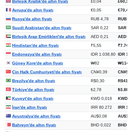
Birleşik Krallık'de altın fiyatı
£0,04
£60,36
Avrupa'de altın fiyatı
€0,05
€70,44
Rusya'de altın fiyatı
RUB 4,78
RUB 6.
Suudi Arabistan'de altın fiyatı
SAR 0,22
SAR 30
Birleşik Arap Emirlikleri'de altın fiyatı
AED 0,21
AED 29
Hindistan'de altın fiyatı
₹5,55
₹7.747
Endonezya'de altın fiyatı
IDR 1.038,80
IDR 1.
Güney Kore'de altın fiyatı
₩82
₩114.
Çin Halk Cumhuriyeti'de altın fiyatı
CN¥0,39
CN¥549
Brezilya'de altın fiyatı
R$0,30
R$413,
Türkiye'de altın fiyatı
₺2,78
₺3.884
Kuveyt'de altın fiyatı
KWD 0,018
KWD 2
İran'de altın fiyatı
IRR 80.272
IRR 11
Avustralya'de altın fiyatı
AU$0,08
AU$115
Bahreyn'de altın fiyatı
BHD 0,022
BHD 30