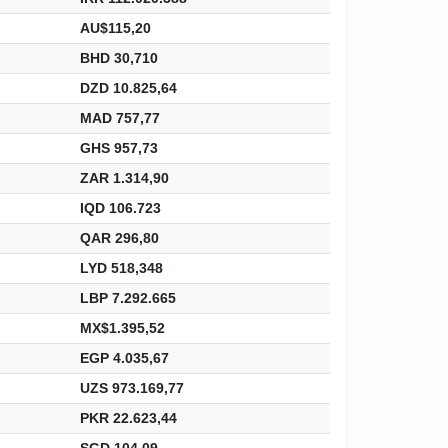
AU$115,20
BHD 30,710
DZD 10.825,64
MAD 757,77
GHS 957,73
ZAR 1.314,90
IQD 106.723
QAR 296,80
LYD 518,348
LBP 7.292.665
MX$1.395,52
EGP 4.035,67
UZS 973.169,77
PKR 22.623,44
SGD 104,09