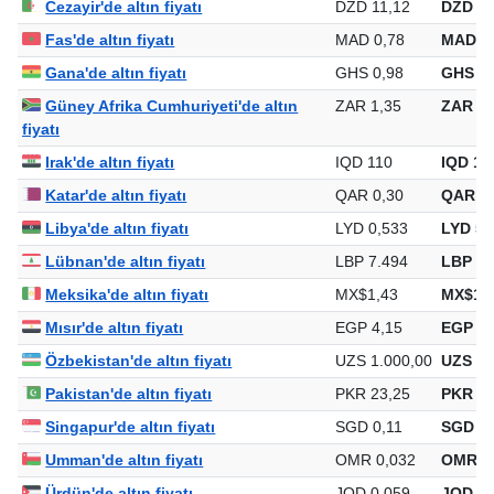
Cezayir'de altın fiyatı
DZD 11,12
DZD 10
Fas'de altın fiyatı
MAD 0,78
MAD 75
Gana'de altın fiyatı
GHS 0,98
GHS 95
Güney Afrika Cumhuriyeti'de altın
ZAR 1,35
ZAR 1.
fiyatı
Irak'de altın fiyatı
IQD 110
IQD 10
Katar'de altın fiyatı
QAR 0,30
QAR 29
Libya'de altın fiyatı
LYD 0,533
LYD 51
Lübnan'de altın fiyatı
LBP 7.494
LBP 7.
Meksika'de altın fiyatı
MX$1,43
MX$1.3
Mısır'de altın fiyatı
EGP 4,15
EGP 4.
Özbekistan'de altın fiyatı
UZS 1.000,00
UZS 97
Pakistan'de altın fiyatı
PKR 23,25
PKR 22
Singapur'de altın fiyatı
SGD 0,11
SGD 10
Umman'de altın fiyatı
OMR 0,032
OMR 3
Ürdün'de altın fiyatı
JOD 0,059
JOD 57