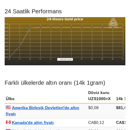
24 Saatlik Performans
Farklı ülkelerde altın oranı (14k 1gram)
Döviz kuru
Ülke
UZS1000=X
14k 1g
Amerika Birleşik Devletleri'de altın
$0,08
$81,44
fiyatı
Kanada'de altın fiyatı
CA$0,12
CA$113