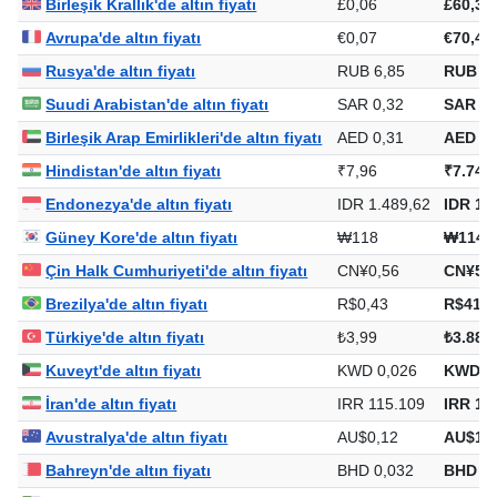
Birleşik Krallık'de altın fiyatı
£0,06
£60,36
Avrupa'de altın fiyatı
€0,07
€70,44
Rusya'de altın fiyatı
RUB 6,85
RUB 6.
Suudi Arabistan'de altın fiyatı
SAR 0,32
SAR 30
Birleşik Arap Emirlikleri'de altın fiyatı
AED 0,31
AED 29
Hindistan'de altın fiyatı
₹7,96
₹7.747
Endonezya'de altın fiyatı
IDR 1.489,62
IDR 1.
Güney Kore'de altın fiyatı
₩118
₩114.
Çin Halk Cumhuriyeti'de altın fiyatı
CN¥0,56
CN¥549
Brezilya'de altın fiyatı
R$0,43
R$413,
Türkiye'de altın fiyatı
₺3,99
₺3.884
Kuveyt'de altın fiyatı
KWD 0,026
KWD 2
İran'de altın fiyatı
IRR 115.109
IRR 11
Avustralya'de altın fiyatı
AU$0,12
AU$115
Bahreyn'de altın fiyatı
BHD 0,032
BHD 30