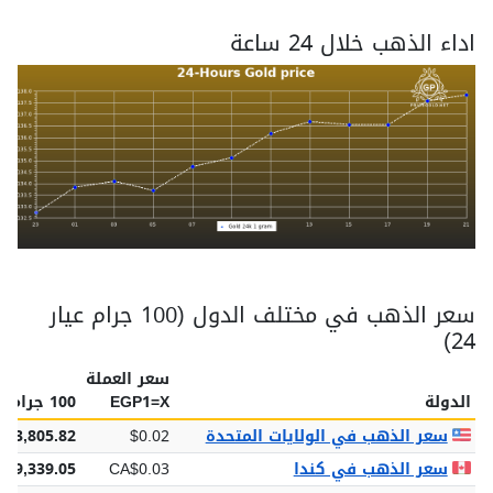
اداء الذهب خلال 24 ساعة
سعر الذهب في مختلف الدول (100 جرام عيار
24)
سعر العملة
الدولة
EGP1=X
100 جرام عيار 24
سعر الذهب في الولايات المتحدة
$0.02
$13,805.82
سعر الذهب في كندا
CA$0.03
19,339.05