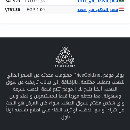
سعر الذهب في ليبيا
LYD 0.128
87,741.923
سعر الذهب في مصر
EGP 1.00
687,761.36
يوفر موقع PriceGold.net معلومات محدثة عن السعر الحالي
للذهب بعملات مختلفة، بالإضافة إلى بيانات تاريخية عن سوق
الذهب. أيضاً يتيح لك الموقع تتبع قيمة الذهب بسرعة
وسهولة، مما يجعله مورداً قيماً للمستثمرين والمتداولين
وأي شخص مهتم بسوق الذهب. سواء كان الغرض هو البحث
عن شراء أو بيع الذهب، أو تريد البقاء على اطلاع بقيمته اولاً
باول.