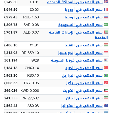
سعر الذهب في المملكة المتحدة
£0.01
£10,249.30
سعر الذهب في أوروبا
€0.02
€11,946.59
سعر الذهب في روسيا
RUB 1.63
117,979.43
سعر الذهب في السعودية
SAR 0.08
 51,806.75
سعر الذهب في الإمارات العربية
AED 0.07
 50,701.87
المتحدة
سعر الذهب في الهند
₹1.91
312,406.10
سعر الذهب في إندونيسيا
IDR 359.10
972,313.98
سعر الذهب في كوريا الجنوبية
₩28
9,561,194
سعر الذهب في الصين
CN¥0.14
93,184.18
سعر الذهب في البرازيل
R$0.10
$70,963.30
سعر الذهب في تركيا
TRY 0.96
657,006.55
سعر الذهب في الكويت
KWD 0.006
4,269.036
سعر الذهب في إيران
IRR 27,597
80,241,333
سعر الذهب في أستراليا
A$0.03
$19,562.43