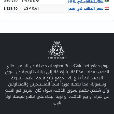
سعر الذهب في ليبيا
LYD 0.078
88,859.739
سعر الذهب في مصر
EGP 0.61
691,829.10
يوفر موقع PriceGold.net معلومات محدثة عن السعر الحالي
للذهب بعملات مختلفة، بالإضافة إلى بيانات تاريخية عن سوق
الذهب. أيضاً يتيح لك الموقع تتبع قيمة الذهب بسرعة
وسهولة، مما يجعله مورداً قيماً للمستثمرين والمتداولين
وأي شخص مهتم بسوق الذهب. سواء كان الغرض هو البحث
عن شراء أو بيع الذهب، أو تريد البقاء على اطلاع بقيمته اولاً
باول.