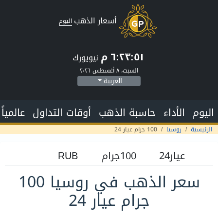
أسعار الذهب
اليوم
٦:٢٣:٥٢ م
نيويورك
السبت، ٨ أغسطس ٢٠٢٦
العربية
اليوم
الأداء
حاسبة الذهب
أوقات التداول
عالمياً
الرئيسية
روسيا
100 جرام عيار 24
سعر الذهب في روسيا 100
جرام عيار 24