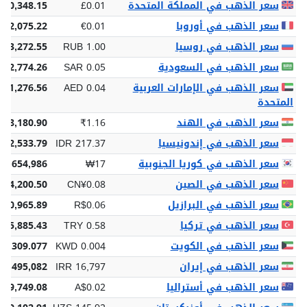
سعر الذهب في المملكة المتحدة
£0.01
£10,348.15
سعر الذهب في أوروبا
€0.01
€12,075.22
سعر الذهب في روسيا
RUB 1.00
143,272.55
سعر الذهب في السعودية
SAR 0.05
 52,774.26
سعر الذهب في الإمارات العربية
AED 0.04
 51,276.56
المتحدة
سعر الذهب في الهند
₹1.16
328,180.90
سعر الذهب في إندونيسيا
IDR 217.37
512,533.79
سعر الذهب في كوريا الجنوبية
₩17
9,654,986
سعر الذهب في الصين
CN¥0.08
94,200.50
سعر الذهب في البرازيل
R$0.06
$70,965.89
سعر الذهب في تركيا
TRY 0.58
665,885.43
سعر الذهب في الكويت
KWD 0.004
4,309.077
سعر الذهب في إيران
IRR 16,797
03,495,082
سعر الذهب في أستراليا
A$0.02
$19,749.08