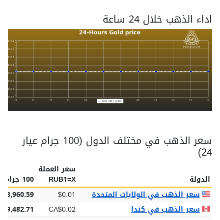
اداء الذهب خلال 24 ساعة
سعر الذهب في مختلف الدول (100 جرام عيار
24)
سعر العملة
الدولة
RUB1=X
100 جرام عيار 24
سعر الذهب في الولايات المتحدة
$0.01
$13,960.59
سعر الذهب في كندا
CA$0.02
19,482.71