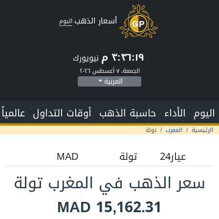
أسعار الذهب
اليوم
٣:٣٦:٢٠ م
نيويورك
الجمعة، ٧ أغسطس ٢٠٢٦
العربية
اليوم
الأداء
حاسبة الذهب
أوقات التداول
عالمياً
الرئيسية
المغرب
تولة
سعر الذهب في المغرب تولة
MAD 15,162.31