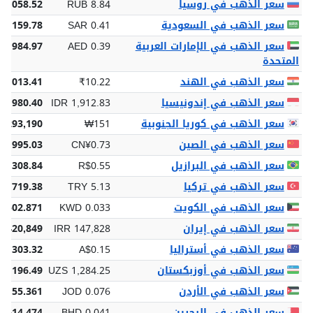
سعر الذهب في روسيا
RUB 8.84
4,058.52
سعر الذهب في السعودية
SAR 0.41
 6,159.78
سعر الذهب في الإمارات العربية
AED 0.39
 5,984.97
المتحدة
سعر الذهب في الهند
₹10.22
55,013.41
سعر الذهب في إندونيسيا
IDR 1,912.83
02,980.40
سعر الذهب في كوريا الجنوبية
₩151
,293,190
سعر الذهب في الصين
CN¥0.73
0,995.03
سعر الذهب في البرازيل
R$0.55
$8,308.84
سعر الذهب في تركيا
TRY 5.13
77,719.38
سعر الذهب في الكويت
KWD 0.033
 502.871
سعر الذهب في إيران
IRR 147,828
1,420,849
سعر الذهب في أستراليا
A$0.15
$2,303.32
سعر الذهب في أوزبكستان
UZS 1,284.25
72,196.49
سعر الذهب في الأردن
JOD 0.076
1,155.361
سعر الذهب في البحرين
BHD 0.041
 614.474