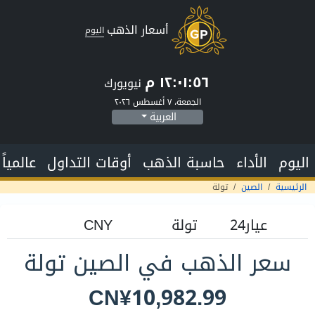
أسعار الذهب
اليوم
١٢:٠١:٥٧ م
نيويورك
الجمعة، ٧ أغسطس ٢٠٢٦
العربية
اليوم
الأداء
حاسبة الذهب
أوقات التداول
عالمياً
الرئيسية
الصين
تولة
سعر الذهب في الصين تولة
CN¥10,982.99