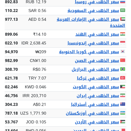
سعر الذهب في روسيا
RUB 12.19
3,892.83
سعر الذهب في السعودية
SAR 0.56
 6,110.22
سعر الذهب في الإمارات العربية
AED 0.54
 5,977.13
المتحدة
سعر الذهب في الهند
₹14.10
54,899.06
سعر الذهب في إندونيسيا
IDR 2,638.45
78,022.10
سعر الذهب في كوريا الجنوبية
₩209
,294,970
سعر الذهب في الصين
CN¥1.00
0,982.99
سعر الذهب في البرازيل
R$0.76
$8,308.70
سعر الذهب في تركيا
TRY 7.07
77,621.78
سعر الذهب في الكويت
KWD 0.046
 502.246
سعر الذهب في إيران
IRR 203,710
7,346,756
سعر الذهب في أستراليا
A$0.21
$2,304.23
سعر الذهب في أوزبكستان
UZS 1,771.90
60,787.18
سعر الذهب في الأردن
JOD 0.105
1,153.767
سعر الذهب في البحرين
BHD 0.056
 613.604