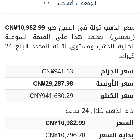
الجمعة، ٧ أغسطس ٢٠٢٦
سعر الذهب تولة في الصين هو
CN¥10,982.99
(رنمينبي). يعتمد هذا على القيمة السوقية
الحالية للذهب ومستوى نقائه المحدد البالغ 24
قيراطًا.
سعر الجرام
CN¥941.63
سعر الأونصة
CN¥29,287.98
سعر الكيلو
CN¥941,630.29
اداء الذهب خلال 24 ساعة
السعر
CN¥10,982.99
بداية السعر
CN¥10,796.78