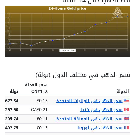
اداء الذهب خلال 24 ساعة
سعر الذهب في مختلف الدول (تولة)
سعر العملة
الدولة
CNY1=X
تولة
سعر الذهب في الولايات المتحدة
$0.15
$1,627.34
سعر الذهب في كندا
CA$0.21
2,267.50
سعر الذهب في المملكة المتحدة
£0.11
£1,205.74
سعر الذهب في أوروبا
€0.13
€1,407.75