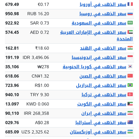
سعر الذهب في أوروبا
€0.17
€3,679.49
سعر الذهب في روسيا
RUB 16.20
1,950.98
سعر الذهب في السعودية
SAR 0.73
15,922.92
سعر الذهب في الإمارات العربية
AED 0.72
15,574.45
المتحدة
سعر الذهب في الهند
₹18.60
04,162.81
سعر الذهب في إندونيسيا
IDR 3,496.06
48,191.19
سعر الذهب في كوريا الجنوبية
₩278
,035,106
سعر الذهب في الصين
CN¥1.32
8,618.06
سعر الذهب في البرازيل
R$1.00
21,723.96
سعر الذهب في تركيا
TRY 9.30
01,940.10
سعر الذهب في الكويت
KWD 0.060
,313.097
سعر الذهب في إيران
IRR 268,358
9,790,110
سعر الذهب في أستراليا
A$0.28
$6,029.76
سعر الذهب في أوزبكستان
UZS 2,325.62
21,685.09