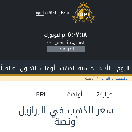
أسعار الذهب
اليوم
٥:٠٧:١٩ م
نيويورك
الخميس، ٦ أغسطس ٢٠٢٦
العربية
اليوم
الأداء
حاسبة الذهب
أوقات التداول
عالمياً
الرئيسية
البرازيل
أونصة
سعر الذهب في البرازيل
أونصة