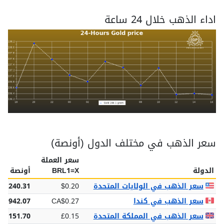
اداء الذهب خلال 24 ساعة
سعر الذهب في مختلف الدول (أونصة)
سعر العملة
الدولة
BRL1=X
أونصة
سعر الذهب في الولايات المتحدة
$0.20
$4,240.31
سعر الذهب في كندا
CA$0.27
5,942.07
سعر الذهب في المملكة المتحدة
£0.15
£3,151.70