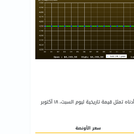
لتجنب أي خطاء وللزيادة في دقة حساب الأسعار، يرجى الانتباه إلى أن أسعار الذهب وأسعار صرف العملات المدرجة أدناه تمثل قيمة تاريخية ليوم السبت، ١٨ أكتوبر
سعر الأونصة