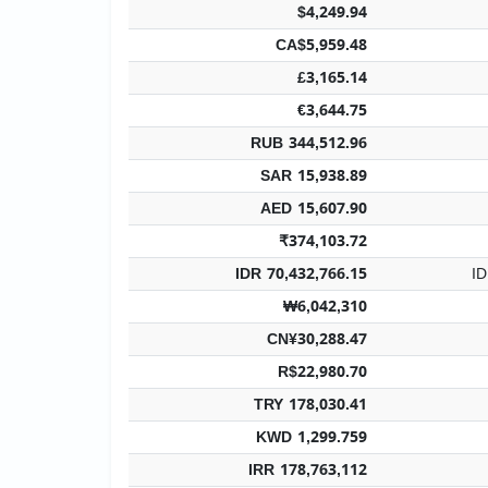
$4,249.94
CA$5,959.48
£3,165.14
€3,644.75
RUB 344,512.96
SAR 15,938.89
AED 15,607.90
₹374,103.72
IDR 70,432,766.15
ID
₩6,042,310
CN¥30,288.47
R$22,980.70
TRY 178,030.41
KWD 1,299.759
IRR 178,763,112