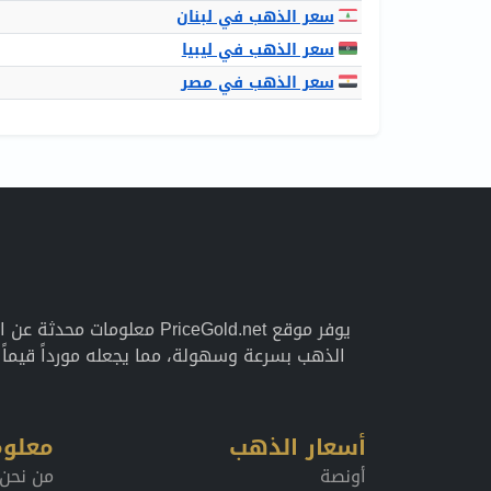
سعر الذهب في لبنان
سعر الذهب في ليبيا
سعر الذهب في مصر
يوفر موقع PriceGold.net 
الذهب بسرعة وسهولة، مما يجعله مورداً قيما
أسعار الذهب
معلوم
أونصة
من نحن