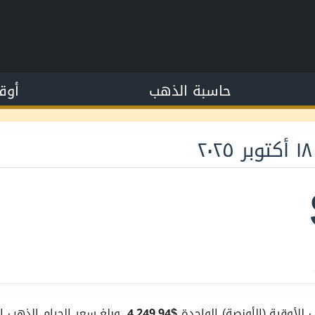
حاسبة الذهب
أوق
للأوقية (الأونصة) الواحدة
$4,249.94
. وبلغ سعر الجرام الذهب ا