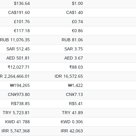
$136.64
$1.00
CA$191.60
CA$1.40
£101.76
£0.74
€117.18
€0.86
RUB 11,076.35
RUB 81.06
SAR 512.45
SAR 3.75
AED 501.81
AED 3.67
₹12,027.71
₹88.03
R 2,264,466.01
IDR 16,572.65
₩194,265
₩1,422
CN¥973.80
CN¥7.13
R$738.85
R$5.41
TRY 5,723.81
TRY 41.89
KWD 41.788
KWD 0.306
IRR 5,747,368
IRR 42,063