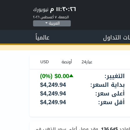
١١:٣٠:٢٧ م
نيويورك
الجمعة، ٧ أغسطس ٢٠٢٦
العربية
ات التداول
عالمياً
التغيير:
$0.00
(0%)
بداية السعر:
$4,249.94
أعلى سعر:
$4,249.94
أقل سعر:
$4,249.94
لواحد
$136.64
. وقد وصل أعلى سعر للذهب في