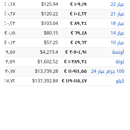
عيار 22
١٠٩٫١٩ €
$125.94
٠٫٢٨ €
عيار 21
١٠٤٫٢٣ €
$120.22
٠٫٢٧ €
عيار 18
٨٩٫٣٤ €
$103.04
٠٫٢٣ €
عيار 14
٦٩٫٤٨ €
$80.15
٠٫١٨ €
عيار 10
٤٩٫٦٣ €
$57.25
٠٫١٣ €
أونصة
٣٬٧٠٤٫٩١ €
$4,273.4
٩٫٥٧ €
تولة
١٬٣٨٩٫٣٤ €
$1,602.52
٣٫٥٩ €
100 جرام عيار 24
١١٬٩١١٫٥٥ €
$13,739.28
٣٠٫٧٧ €
كيلو
١١٩٬١١٥٫٤٧ €
$137,392.84
٣٠٧٫٧٢ €