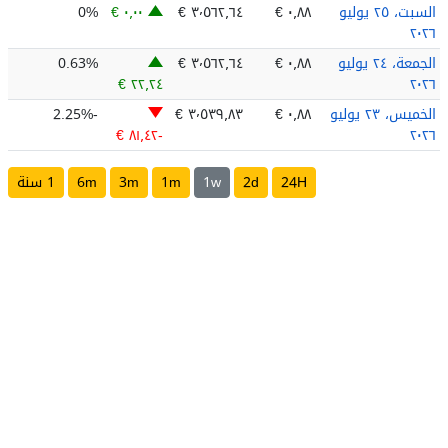
السبت، ٢٥ يوليو
٠٫٨٨ €
٣٬٥٦٢٫٦٤ €
٠٫٠٠ €
0%
٢٠٢٦
الجمعة، ٢٤ يوليو
٠٫٨٨ €
٣٬٥٦٢٫٦٤ €
0.63%
٢٢٫٢٤ €
٢٠٢٦
الخميس، ٢٣ يوليو
٠٫٨٨ €
٣٬٥٣٩٫٨٣ €
-2.25%
٢٠٢٦
؜-٨١٫٤٢ €
24H
2d
1w
1m
3m
6m
1 سنة