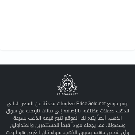
يوفر موقع PriceGold.net معلومات محدثة عن السعر الحالي
للذهب بعملات مختلفة، بالإضافة إلى بيانات تاريخية عن سوق
الذهب. أيضاً يتيح لك الموقع تتبع قيمة الذهب بسرعة
وسهولة، مما يجعله مورداً قيماً للمستثمرين والمتداولين
وأي شخص مهتم بسوق الذهب. سواء كان الغرض هو البحث