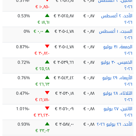
الاثنين، ٣ أغسطس
٠٫٨٧ €
٣٬٥٢١٫٨١ €
-0.31%
٢٠٢٦
؜-١٠٫٨٥ €
الأحد، ٢ أغسطس
٠٫٨٧ €
٣٬٥٢٥٫٨٧ €
0.53%
١٨٫٦١ €
٢٠٢٦
السبت، ١ أغسطس
٠٫٨٧ €
٣٬٥٠٤٫٧٨ €
٠٫٠٠ €
0%
٢٠٢٦
الجمعة، ٣١ يوليو
٠٫٨٧ €
٣٬٥٠٤٫٧٨ €
-0.87%
٢٠٢٦
؜-٣٠٫٨٢ €
الخميس، ٣٠ يوليو
٠٫٨٧ €
٣٬٥٣٩٫٦٦ €
0.72%
٢٥٫٢٨ €
٢٠٢٦
الأربعاء، ٢٩ يوليو
٠٫٨٧ €
٣٬٥٤٣٫٤٢ €
0.76%
٢٦٫٦٣ €
٢٠٢٦
الثلاثاء، ٢٨ يوليو
٠٫٨٨ €
٣٬٥٣٠٫١٨ €
-0.47%
٢٠٢٦
؜-١٦٫٧٨ €
الاثنين، ٢٧ يوليو
٠٫٨٨ €
٣٬٥٦٠٫٠٩ €
-1.01%
٢٠٢٦
؜-٣٦٫٢٣ €
الأحد، ٢٦ يوليو ٢٠٢٦
٠٫٨٨ €
٣٬٥٨٧٫٠٠ €
0.93%
٣٣٫٠٣ €