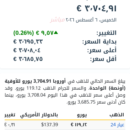
٣٬٧٠٤٫٩١ €
مباشر
الخميس، ٦ أغسطس ٢٠٢٦
التغيير:
٩٫٥٧ €
(0.26%)
بداية السعر:
٣٬٦٩٥٫٣٣ €
أعلى سعر:
٣٬٧٠٨٫٠٤ €
أقل سعر:
٣٬٦٨٥٫٧٥ €
يبلغ السعر الحالي للذهب في
أوروبا
3,704.91 يورو للأوقية
(أونصة) الواحدة
. والسعر للجرام الذهب 119.12 يورو. وقد
وصل أعلى سعر للذهب في هذا اليوم 3,708.04 يورو، بينما
كان أدنى سعر 3,685.75 يورو.
الذهب
يورو
بالدولار الأمريكي
تغيير ا
عيار 24
١١٩٫١٢ €
$137.39
٠٫٣١ €