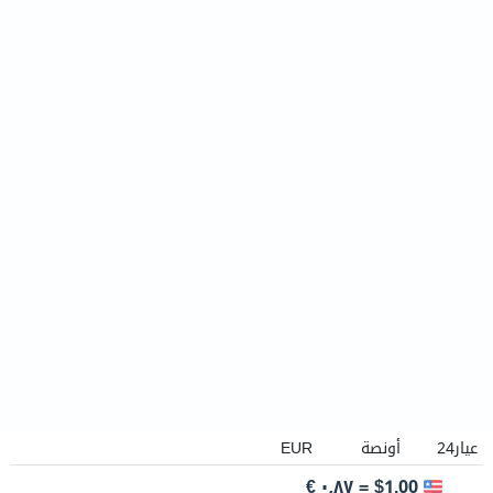
أسعار الذهب
اليوم
١٠:١٢:٥٥ ص
نيويورك
الخميس، ٦ أغسطس ٢٠٢٦
العربية
اليوم
الأداء
حاسبة الذهب
أوقات التداول
عالمياً
الرئيسية
عالمياً
أوروبا
سعر الذهب اليوم في
أوروبا
$1.00 = ٠٫٨٧ €