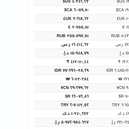
٤٬٣٤٢٫٢٣ US$
١٣
٦٬٠٥٩٫٨٠ CA$
١٩٤
٣٬٢١٨٫٦٣ UK£
١٠
٣٬٧٥٥٫٨١ €
١٢
٣٥٥٬٥٩٧٫٥١ RUB
١١٬٤٣٢
.س.‏
١٦٬٤١٤٫٦٣ ر.س.‏
إ.‏
١٥٬٩٤٨٫٧٩ د.إ.‏
٤١٣٬١١٠٫٤٤ ₹
١٣٬٢٨
٧٧٬٢٩٦٬٠٣٨٫٢٩ IDR
٢٬٤٨٥٬١٢٥٫
٦٬١١٣٬٣٨٤ ₩
١٩٦
٢٩٬٢٩٩٫٦٣ CN¥
٩٤
٢٢٬٠٧٢٫٨٦ R$
٧٠٩
٢٠٧٬١١٣٫٥٢ TRY
٦٬٦٥٨٫
ك.‏
١٬٣٤٠٫٢٧٣ د.ك.‏
١٩٢٬٠ ر.إ.
٥٬٩٧٢٬٩٥٤٬٦٣٧ ر.إ.