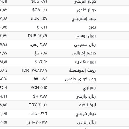
دولار أمريكي
٠٫٧٦ US$
٩٫٦١ US$
دولار كندي
١٫٠٦ CA$
٫٨٣ CA$
جنيه إسترليني
٠٫٥٧ UK£
٣٫٤٨ UK£
يورو
٠٫٦٦ €
٠٫٧٥ €
روبل روسي
٦٢٫٤٩ RUB
٫٧٣ RUB
ريال سعودي
٢٫٨٨ ر.س.‏
٥٢٧٫٧٤ ر
درهم إماراتي
٢٫٨٠ د.إ.‏
٥١٢٫٧٧ د.
روبية هندية
٧٢٫٦٠ ₹
١٫٨١ ₹
روبية إندونيسية
١٣٬٥٨٣٫٣٧ IDR
٣٤ IDR
وون كوري جنوبي
١٬٠٧٤ ₩
٬٥٥٠ ₩
رنمينبي
٥٫١٥ CN¥
٢٫٠١ CN¥
ريال برازيلي
٣٫٨٨ R$
٫٦٦ R$
ليرة تركية
٣٦٫٤٠ TRY
٨٥ TRY
دينار كويتي
٠٫٢٣٦ د.ك.‏
٤٣٫٠٩١ د.
ريال إيراني
١٬٠٤٩٬٦٣٨ ر.إ.
٣٤٬٩٥١