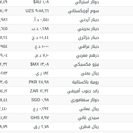
دولار أسترالي
١٫٠٨ AU$
٫٤٩ AU$
سوم أوزبكستاني
٩٬١١٨٫٦٦ UZS
٠٣ UZS
دينار أردني
٠٫٥٤١ د.أ.‏
٩٨٫٩٨٦ د
دينار بحريني
٠٫٢٨٨ د.ب.‏
٥٢٫٦٤٥ د
دينار جزائري
١٠١٫٤٤ د.ج.‏
٬٥٥٨٫٢٤
دينار عراقي
١٬٠٠٠ د.ع.‏
١٨٢٬٩٥٤ 
درهم مغربي
٧٫١٠ د.م.‏
١٬٢٩٩٫٠٤
بيزو مكسيكي
١٣٫٠٨ MX$
٣٢ MX$
ريال يمني
١٨٢ ر.ي.‏
٣٣٬٢٨٣ ر
روبية باكستانية
٢١١٫٩٨ PKR
٠٥ PKR
راند جنوب أفريقي
١٢٫٣٢ ZAR
٫١٢ ZAR
دولار سنغافوري
٠٫٩٨ SGD
٫٤٤ SGD
ريال عماني
٠٫٢٩٢ ر.ع.‏
٥٣٫٤٤٠ ر
سيدي غاني
٨٫٩٧ GHS
٫٨٢ GHS
ريال قطري
٢٫٧٨ ر.ق.‏
٥٠٨٫٧٩ ر