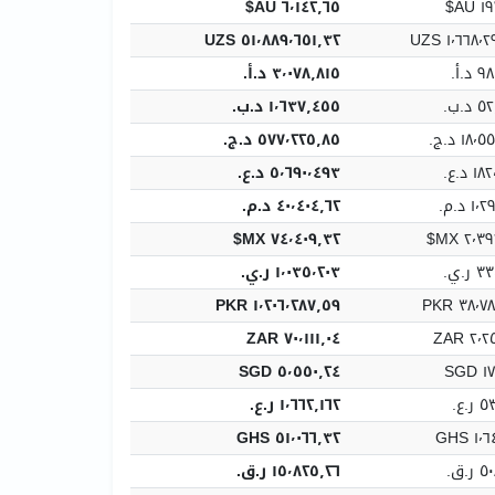
٦٬١٤٢٫٦٥ AU$
١٩٧
٥١٬٨٨٩٬٦٥١٫٣٢ UZS
١٬٦٦٨٬٢٩١٫
.أ.‏
٣٬٠٧٨٫٨١٥ د.أ.‏
.ب.‏
١٬٦٣٧٫٤٥٥ د.ب.‏
١٨ د.ج.‏
٥٧٧٬٢٢٥٫٨٥ د.ج.‏
د.ع.‏
٥٬٦٩٠٬٤٩٣ د.ع.‏
 د.م.‏
٤٠٬٤٠٤٫٦٢ د.م.‏
٧٤٬٤٠٩٫٣٢ MX$
٢٬٣٩٢٫
.ي.‏
١٬٠٣٥٬٢٠٣ ر.ي.‏
١٬٢٠٦٬٢٨٧٫٥٩ PKR
٣٨٬٧٨٣٫
٧٠٬١١١٫٠٤ ZAR
٢٬٢٥٤
٥٬٥٥٠٫٢٤ SGD
١٧٨
.ع.‏
١٬٦٦٢٫١٦٢ ر.ع.‏
٥١٬٠٦٦٫٣٢ GHS
١٬٦٤١
.ق.‏
١٥٬٨٢٥٫٢٦ ر.ق.‏