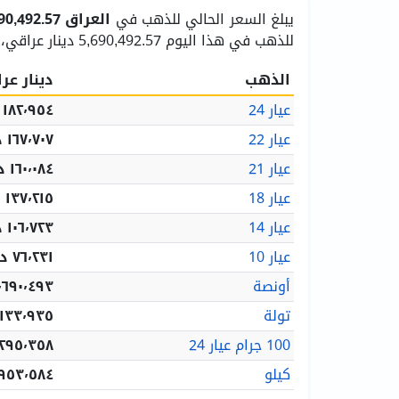
يبلغ السعر الحالي للذهب في
العراق
5,690,492.57 دينار عراقي للأوقية (أ
للذهب في هذا اليوم 5,690,492.57 دينار عراقي، بينما كان أدنى سعر 5,690,492.57 دينار عراقي.
الذهب
دينار عر
عيار 24
١٨٢٬٩٥٤ د.ع.‏
عيار 22
١٦٧٬٧٠٧ د.ع.‏
عيار 21
١٦٠٬٠٨٤ د.ع.‏
عيار 18
١٣٧٬٢١٥ د.ع.‏
عيار 14
١٠٦٬٧٢٣ د.ع.‏
عيار 10
٧٦٬٢٣١ د.ع.‏
أونصة
٥٬٦٩٠٬٤٩٣ د.ع
تولة
٢٬١٣٣٬٩٣٥ د.ع
100 جرام عيار 24
١٨٬٢٩٥٬٣٥٨ د
كيلو
١٨٢٬٩٥٣٬٥٨٤ 