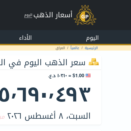
أسعار الذهب
اليوم
اليوم
الأداء
الرئيسية
عالمياً
العراق
سعر الذهب اليوم في ال
$1.00 = ١٬٣١٠ د.ع.‏
٥٬٦٩٠٬٤٩٣ د.ع.‏
السبت، ٨ أغسطس ٢٠٢٦
مب