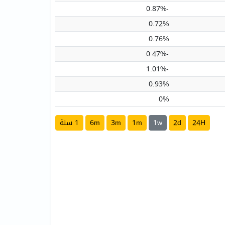
-0.87%
0.72%
0.76%
-0.47%
-1.01%
0.93%
0%
24H
2d
1w
1m
3m
6m
1 سنة