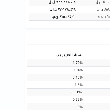
١٢ ل.ل.‏
٣٨٨٬٨٤٦٬٧٠٨ ل.ل.‏
 د.ل.‏
٢٧٬٦٣٨٫٤٦٨ د.ل.‏
 ج.م.‏
٢١٥٬١٨٢٫٩٠ ج.م.‏
نسبة التغيير (٪)
1.79%
0.04%
3.15%
1.6%
-0.31%
0.53%
0%