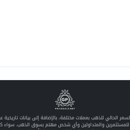
معلومات محدثة عن السعر الحالي للذهب بعملات مختلفة، بالإضافة إلى بيانات ت
ً للمستثمرين والمتداولين وأي شخص مهتم بسوق الذهب. سواء كان