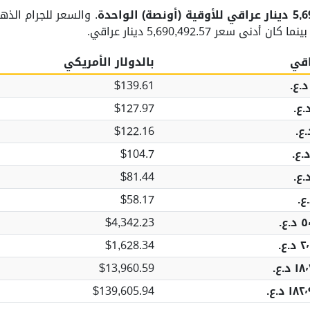
ونصة) الواحدة
اقي
بالدولار الأمريكي
$139.61
$127.97
$122.16
$104.7
$81.44
$58.17
.‏
$4,342.23
.‏
$1,628.34
.ع.‏
$13,960.59
د.ع.‏
$139,605.94