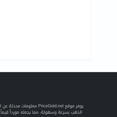
يوفر موقع PriceGold.net 
الذهب بسرعة وسهولة، مما يجعله مورداً قيما