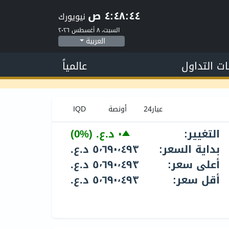
٤:٤٨:٤٥ ص
نيويورك
السبت، ٨ أغسطس ٢٠٢٦
العربية
ات التداول
عالمياً
التغيير:
٠ د.ع.‏
(0%)
بداية السعر:
٥٬٦٩٠٬٤٩٣ د.ع.‏
أعلى سعر:
٥٬٦٩٠٬٤٩٣ د.ع.‏
أقل سعر:
٥٬٦٩٠٬٤٩٣ د.ع.‏