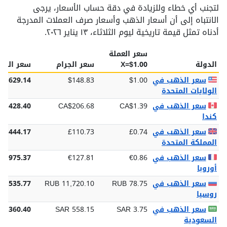
لتجنب أي خطاء وللزيادة في دقة حساب الأسعار، يرجى
الانتباه إلى أن أسعار الذهب وأسعار صرف العملات المدرجة
أدناه تمثل قيمة تاريخية ليوم الثلاثاء، ١٣ يناير ٢٠٢٦.
سعر العملة
الدولة
$1.00=X
سعر الجرام
سعر الأون
سعر الذهب في
$1.00
$148.83
$4,629.14
الولايات المتحدة
سعر الذهب في
CA$1.39
CA$206.68
$6,428.40
كندا
سعر الذهب في
£0.74
£110.73
£3,444.17
المملكة المتحدة
سعر الذهب في
€0.86
€127.81
€3,975.37
أوروبا
سعر الذهب في
RUB 78.75
RUB 11,720.10
64,535.77
روسيا
سعر الذهب في
SAR 3.75
SAR 558.15
17,360.40
السعودية