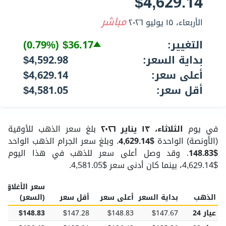
$4,629.14
مباشر
الأربعاء، ١٥ يوليو ٢٠٢٦
التغيير:
$36.17
(0.79%)
بداية السعر:
$4,592.98
أعلى سعر:
$4,629.14
أقل سعر:
$4,581.05
في يوم
الثلاثاء، ١٣ يناير ٢٠٢٦
بلغ سعر الذهب للأوقية
(الأونصة) الواحدة
$4,629.14
. وبلغ سعر الجرام الذهب الواحد
$148.83
. وقد وصل أعلى سعر للذهب في هذا اليوم
$4,629.14، بينما كان أدنى سعر $4,581.05.
سعر الأغلاق
ا
الذهب
بداية السعر
أعلى سعر
أقل سعر
(السعر)
عيار 24
$147.67
$148.83
$147.28
$148.83
6