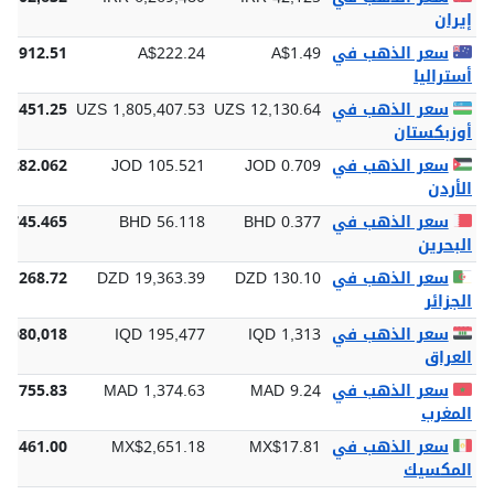
إيران
سعر الذهب في
A$1.49
A$222.24
$6,912.51
أستراليا
سعر الذهب في
UZS 12,130.64
UZS 1,805,407.53
54,451.25
أوزبكستان
سعر الذهب في
JOD 0.709
JOD 105.521
3,282.062
الأردن
سعر الذهب في
BHD 0.377
BHD 56.118
1,745.465
البحرين
سعر الذهب في
DZD 130.10
DZD 19,363.39
02,268.72
الجزائر
سعر الذهب في
IQD 1,313
IQD 195,477
6,080,018
العراق
سعر الذهب في
MAD 9.24
MAD 1,374.63
42,755.83
المغرب
سعر الذهب في
MX$17.81
MX$2,651.18
82,461.00
المكسيك