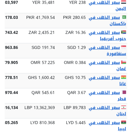
سعر الذهب في
YER 238
YER 35,481
1,103,597
اليمن
سعر الذهب في
PKR 280.65
PKR 41,769.54
99,178.03
باكستان
سعر الذهب في
ZAR 16.36
ZAR 2,435.21
75,743.42
جنوب أفريقيا
سعر الذهب في
SGD 1.29
SGD 191.74
 5,963.86
سنغافورة
سعر الذهب في
OMR 0.384
OMR 57.225
1,779.905
عُمان
سعر الذهب في
GHS 10.75
GHS 1,600.42
49,778.51
غانا
سعر الذهب في
QAR 3.67
QAR 545.61
16,970.44
قطر
سعر الذهب في
LBP 89,783
LBP 13,362,369
5,616,134
لبنان
سعر الذهب في
LYD 5.445
LYD 810.368
5,205.265
ليبيا