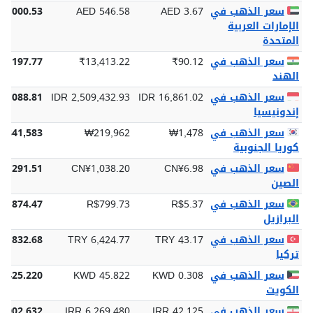
سعر الذهب في
AED 3.67
AED 546.58
17,000.53
الإمارات العربية
المتحدة
سعر الذهب في
₹90.12
₹13,413.22
17,197.77
الهند
سعر الذهب في
IDR 16,861.02
IDR 2,509,432.93
52,088.81
إندونيسيا
سعر الذهب في
₩1,478
₩219,962
6,841,583
كوريا الجنوبية
سعر الذهب في
CN¥6.98
CN¥1,038.20
32,291.51
الصين
سعر الذهب في
R$5.37
R$799.73
24,874.47
البرازيل
سعر الذهب في
TRY 43.17
TRY 6,424.77
99,832.68
تركيا
سعر الذهب في
KWD 0.308
KWD 45.822
1,425.220
الكويت
سعر الذهب في
IRR 42,125
IRR 6,269,480
5,002,632