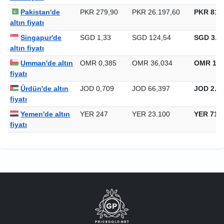
Pakistan'de
PKR 279,90
PKR 26.197,60
PKR 814.
altın fiyatı
Singapur'de
SGD 1,33
SGD 124,54
SGD 3.87
altın fiyatı
Umman'de altın
OMR 0,385
OMR 36,034
OMR 1.1
fiyatı
Ürdün'de altın
JOD 0,709
JOD 66,397
JOD 2.06
fiyatı
Yemen'de altın
YER 247
YER 23.100
YER 718
fiyatı