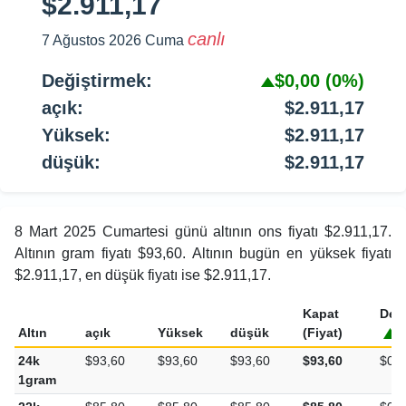
$2.911,17
canlı
7 Ağustos 2026 Cuma
Değiştirmek:
$0,00
(0%)
açık:
$2.911,17
Yüksek:
$2.911,17
düşük:
$2.911,17
8 Mart 2025 Cumartesi günü altının ons fiyatı $2.911,17.
Altının gram fiyatı $93,60. Altının bugün en yüksek fiyatı
$2.911,17, en düşük fiyatı ise $2.911,17.
Kapat
Değ
Altın
açık
Yüksek
düşük
(Fiyat)
24k
$93,60
$93,60
$93,60
$93,60
$0,0
1gram