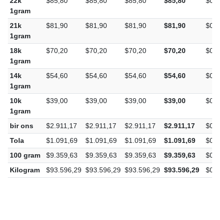
22k
$85,80
$85,80
$85,80
$85,80
$0,0
1gram
21k
$81,90
$81,90
$81,90
$81,90
$0,0
1gram
18k
$70,20
$70,20
$70,20
$70,20
$0,0
1gram
14k
$54,60
$54,60
$54,60
$54,60
$0,0
1gram
10k
$39,00
$39,00
$39,00
$39,00
$0,0
1gram
bir ons
$2.911,17
$2.911,17
$2.911,17
$2.911,17
$0,0
Tola
$1.091,69
$1.091,69
$1.091,69
$1.091,69
$0,0
100 gram
$9.359,63
$9.359,63
$9.359,63
$9.359,63
$0,0
Kilogram
$93.596,29
$93.596,29
$93.596,29
$93.596,29
$0,0