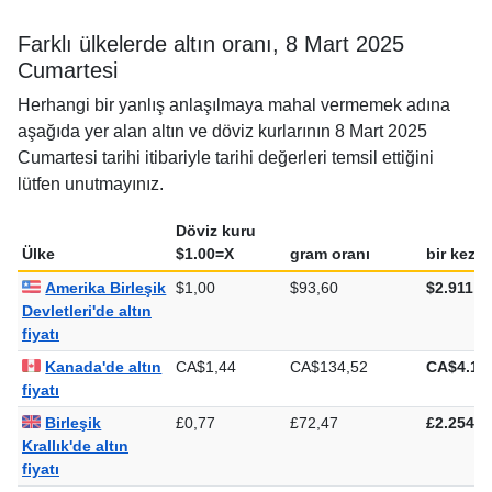
Farklı ülkelerde altın oranı, 8 Mart 2025
Cumartesi
Herhangi bir yanlış anlaşılmaya mahal vermemek adına
aşağıda yer alan altın ve döviz kurlarının 8 Mart 2025
Cumartesi tarihi itibariyle tarihi değerleri temsil ettiğini
lütfen unutmayınız.
Döviz kuru
Ülke
$1.00=X
gram oranı
bir kez o
Amerika Birleşik
$1,00
$93,60
$2.911,1
Devletleri'de altın
fiyatı
Kanada'de altın
CA$1,44
CA$134,52
CA$4.18
fiyatı
Birleşik
£0,77
£72,47
£2.254,1
Krallık'de altın
fiyatı