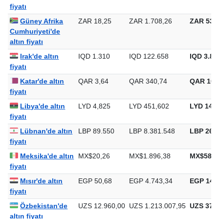
fiyatı
Güney Afrika
ZAR 18,25
ZAR 1.708,26
ZAR 53.1
Cumhuriyeti'de
altın fiyatı
Irak'de altın
IQD 1.310
IQD 122.658
IQD 3.81
fiyatı
Katar'de altın
QAR 3,64
QAR 340,74
QAR 10.
fiyatı
Libya'de altın
LYD 4,825
LYD 451,602
LYD 14.0
fiyatı
Lübnan'de altın
LBP 89.550
LBP 8.381.548
LBP 260.
fiyatı
Meksika'de altın
MX$20,26
MX$1.896,38
MX$58.9
fiyatı
Mısır'de altın
EGP 50,68
EGP 4.743,34
EGP 147.
fiyatı
Özbekistan'de
UZS 12.960,00
UZS 1.213.007,95
UZS 37.7
altın fiyatı