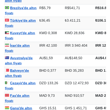
altın fiyatı
Brezilya'de altın
R$5,79
R$541,71
R$16.848
fiyatı
Türkiye'de altın
₺36,45
₺3.411,21
₺106.100
fiyatı
Kuveyt'de altın
KWD 0,308
KWD 28,836
KWD 896
fiyatı
İran'de altın
IRR 42.100
IRR 3.940.404
IRR 122.
fiyatı
Avustralya'de
AU$1,59
AU$148,50
AU$4.61
altın fiyatı
Bahreyn'de
BHD 0,377
BHD 35,283
BHD 1.0
altın fiyatı
Cezayir'de altın
DZD 133,26
DZD 12.472,93
DZD 387.
fiyatı
Fas'de altın
MAD 9,73
MAD 910,57
MAD 28.
fiyatı
Gana'de altın
GHS 15,51
GHS 1.451,71
GHS 45.