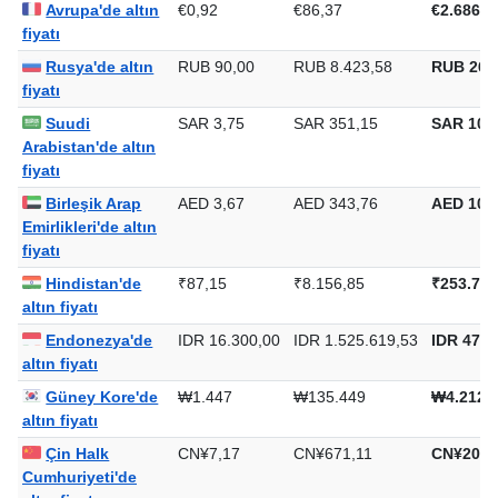
Avrupa'de altın
€0,92
€86,37
€2.686,4
fiyatı
Rusya'de altın
RUB 90,00
RUB 8.423,58
RUB 262
fiyatı
Suudi
SAR 3,75
SAR 351,15
SAR 10.9
Arabistan'de altın
fiyatı
Birleşik Arap
AED 3,67
AED 343,76
AED 10.6
Emirlikleri'de altın
fiyatı
Hindistan'de
₹87,15
₹8.156,85
₹253.706
altın fiyatı
Endonezya'de
IDR 16.300,00
IDR 1.525.619,53
IDR 47.4
altın fiyatı
Güney Kore'de
₩1.447
₩135.449
₩4.212.
altın fiyatı
Çin Halk
CN¥7,17
CN¥671,11
CN¥20.8
Cumhuriyeti'de