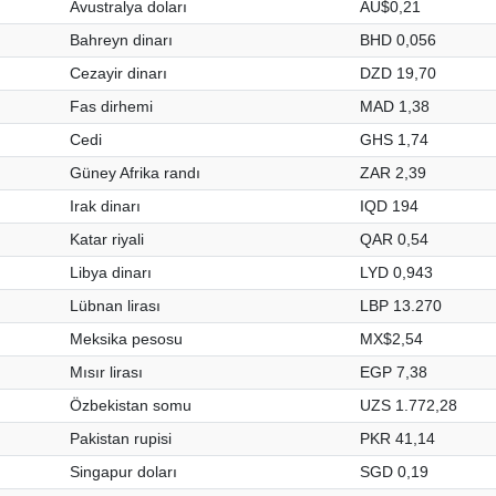
Avustralya doları
AU$0,21
Bahreyn dinarı
BHD 0,056
Cezayir dinarı
DZD 19,70
Fas dirhemi
MAD 1,38
Cedi
GHS 1,74
Güney Afrika randı
ZAR 2,39
Irak dinarı
IQD 194
Katar riyali
QAR 0,54
Libya dinarı
LYD 0,943
Lübnan lirası
LBP 13.270
Meksika pesosu
MX$2,54
Mısır lirası
EGP 7,38
Özbekistan somu
UZS 1.772,28
Pakistan rupisi
PKR 41,14
Singapur doları
SGD 0,19