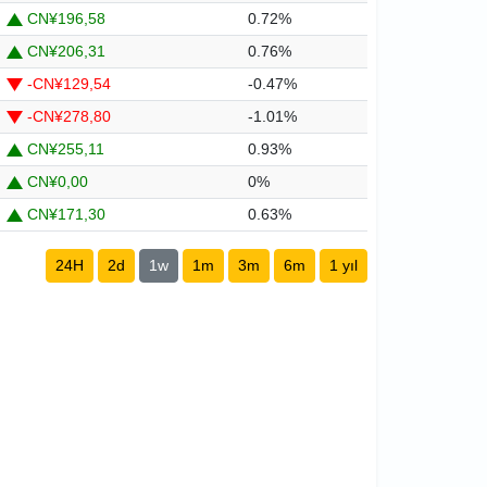
CN¥196,58
0.72%
CN¥206,31
0.76%
-CN¥129,54
-0.47%
-CN¥278,80
-1.01%
CN¥255,11
0.93%
CN¥0,00
0%
CN¥171,30
0.63%
24H
2d
1w
1m
3m
6m
1 yıl