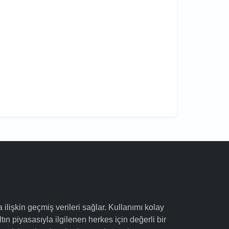
a ilişkin geçmiş verileri sağlar. Kullanımı kolay
ltın piyasasıyla ilgilenen herkes için değerli bir