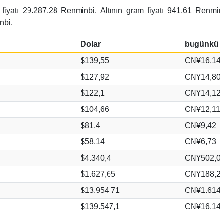
fiyatı 29.287,28 Renminbi. Altının gram fiyatı 941,61 Renmi
nbi.
Dolar
bugünkü 
$139,55
CN¥16,1
$127,92
CN¥14,8
$122,1
CN¥14,1
$104,66
CN¥12,11
$81,4
CN¥9,42
$58,14
CN¥6,73
$4.340,4
CN¥502,
$1.627,65
CN¥188,
$13.954,71
CN¥1.614
$139.547,1
CN¥16.14