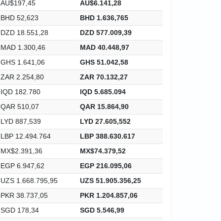
AU$197,45
AU$6.141,28
BHD 52,623
BHD 1.636,765
DZD 18.551,28
DZD 577.009,39
MAD 1.300,46
MAD 40.448,97
GHS 1.641,06
GHS 51.042,58
ZAR 2.254,80
ZAR 70.132,27
IQD 182.780
IQD 5.685.094
QAR 510,07
QAR 15.864,90
LYD 887,539
LYD 27.605,552
LBP 12.494.764
LBP 388.630.617
MX$2.391,36
MX$74.379,52
EGP 6.947,62
EGP 216.095,06
UZS 1.668.795,95
UZS 51.905.356,25
PKR 38.737,05
PKR 1.204.857,06
SGD 178,34
SGD 5.546,99