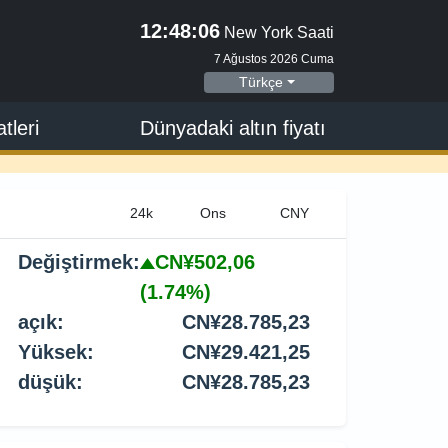
12:48:07
New York Saati
7 Ağustos 2026 Cuma
Türkçe
tleri
Dünyadaki altın fiyatı
Değiştirmek:
CN¥502,06
(1.74%)
açık:
CN¥28.785,23
Yüksek:
CN¥29.421,25
düşük:
CN¥28.785,23