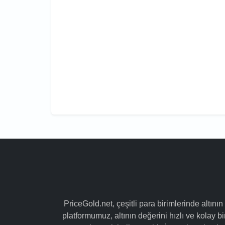
PriceGold.net, çeşitli para birimlerinde altının
platformumuz, altının değerini hızlı ve kolay bir