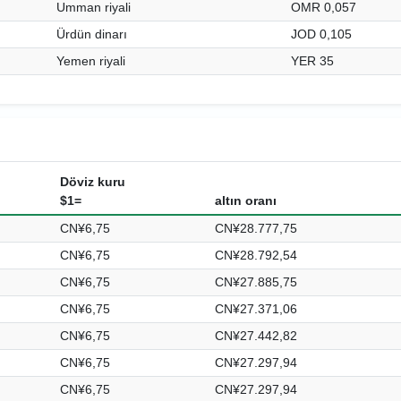
Umman riyali
OMR 0,057
Ürdün dinarı
JOD 0,105
Yemen riyali
YER 35
Döviz kuru
$1=
altın oranı
CN¥6,75
CN¥28.777,75
CN¥6,75
CN¥28.792,54
CN¥6,75
CN¥27.885,75
CN¥6,75
CN¥27.371,06
CN¥6,75
CN¥27.442,82
CN¥6,75
CN¥27.297,94
CN¥6,75
CN¥27.297,94