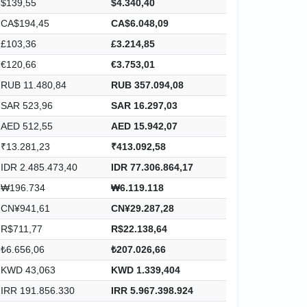
$139,55
$4.340,40
CA$194,45
CA$6.048,09
£103,36
£3.214,85
€120,66
€3.753,01
RUB 11.480,84
RUB 357.094,08
SAR 523,96
SAR 16.297,03
AED 512,55
AED 15.942,07
₹13.281,23
₹413.092,58
IDR 2.485.473,40
IDR 77.306.864,17
₩196.734
₩6.119.118
CN¥941,61
CN¥29.287,28
R$711,77
R$22.138,64
₺6.656,06
₺207.026,66
KWD 43,063
KWD 1.339,404
IRR 191.856.330
IRR 5.967.398.924