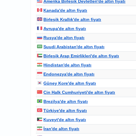
Amerika Birleşik Devletleri'de altın fiyatı
Kanada'de altın fiyatı
Birleşik Krallık'de altın fiyatı
Avrupa'de altın fiyatı
Rusya'de altın fiyatı
Suudi Arabistan'de altın fiyatı
Birleşik Arap Emirlikleri'de altın fiyatı
Hindistan'de altın fiyatı
Endonezya'de altın fiyatı
Güney Kore'de altın fiyatı
Çin Halk Cumhuriyeti'de altın fiyatı
Brezilya'de altın fiyatı
Türkiye'de altın fiyatı
Kuveyt'de altın fiyatı
İran'de altın fiyatı