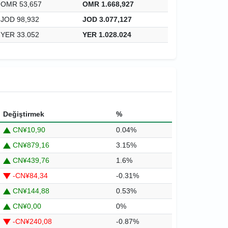
OMR 53,657
OMR 1.668,927
JOD 98,932
JOD 3.077,127
YER 33.052
YER 1.028.024
Değiştirmek
%
CN¥10,90
0.04%
CN¥879,16
3.15%
CN¥439,76
1.6%
-CN¥84,34
-0.31%
CN¥144,88
0.53%
CN¥0,00
0%
-CN¥240,08
-0.87%