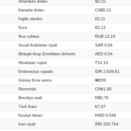
Amerikan doları
$0,15
Kanada doları
CA$0,21
İngiliz sterlini
£0,11
Euro
€0,13
Rus rublesi
RUB 12,19
Suudi Arabistan riyali
SAR 0,56
Birleşik Arap Emirlikleri dirhemi
AED 0,54
Hindistan rupisi
₹14,10
Endonezya rupiahı
IDR 2.639,61
Güney Kore wonu
₩209
Renminbi
CN¥1,00
Brezilya reali
R$0,76
Türk lirası
₺7,07
Kuveyt dinarı
KWD 0,046
İran riyali
IRR 203.754