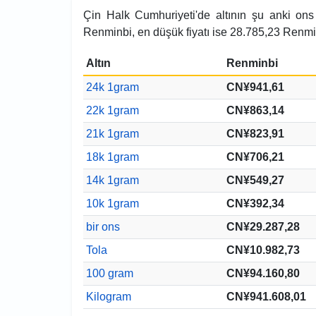
Çin Halk Cumhuriyeti'de altının şu anki ons 
Renminbi, en düşük fiyatı ise 28.785,23 Renmi
Altın
Renminbi
24k 1gram
CN¥941,61
22k 1gram
CN¥863,14
21k 1gram
CN¥823,91
18k 1gram
CN¥706,21
14k 1gram
CN¥549,27
10k 1gram
CN¥392,34
bir ons
CN¥29.287,28
Tola
CN¥10.982,73
100 gram
CN¥94.160,80
Kilogram
CN¥941.608,01