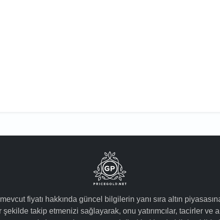
 mevcut fiyatı hakkında güncel bilgilerin yanı sıra altın piyasasın
 şekilde takip etmenizi sağlayarak, onu yatırımcılar, tacirler ve a