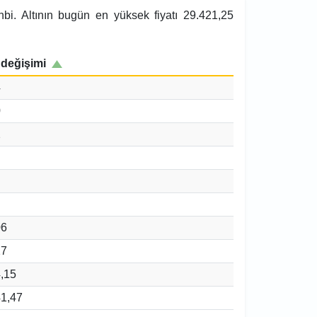
nbi. Altının bugün en yüksek fiyatı 29.421,25
değişimi
4
0
2
06
27
,15
1,47