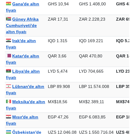
fiyatı
Gana'de altın
GHS 10,94
GHS 1.408,00
GHS 43.
fiyatı
Güney Afrika
ZAR 17,31
ZAR 2.228,23
ZAR 69.3
Cumhuriyeti'de
altın fiyatı
Irak'de altın
IQD 1.315
IQD 169.221
IQD 5.26
fiyatı
Katar'de altın
QAR 3,66
QAR 470,80
QAR 14.
fiyatı
Libya'de altın
LYD 5,474
LYD 704,665
LYD 21.9
fiyatı
Lübnan'de altın
LBP 89.908
LBP 11.574.008
LBP 359.
fiyatı
Meksika'de altın
MX$18,56
MX$2.389,11
MX$74.3
fiyatı
Mısır'de altın
EGP 47,26
EGP 6.083,85
EGP 189.
fiyatı