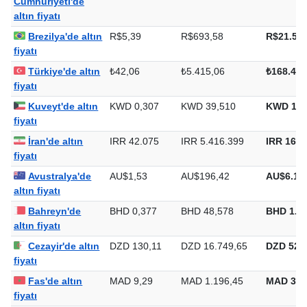
Çin Halk
CN¥7,12
CN¥916,02
CN¥28.4
Cumhuriyeti'de
altın fiyatı
Brezilya'de altın
R$5,39
R$693,58
R$21.572
fiyatı
Türkiye'de altın
₺42,06
₺5.415,06
₺168.427
fiyatı
Kuveyt'de altın
KWD 0,307
KWD 39,510
KWD 1.2
fiyatı
İran'de altın
IRR 42.075
IRR 5.416.399
IRR 168.
fiyatı
Avustralya'de
AU$1,53
AU$196,42
AU$6.10
altın fiyatı
Bahreyn'de
BHD 0,377
BHD 48,578
BHD 1.5
altın fiyatı
Cezayir'de altın
DZD 130,11
DZD 16.749,65
DZD 520.
fiyatı
Fas'de altın
MAD 9,29
MAD 1.196,45
MAD 37.