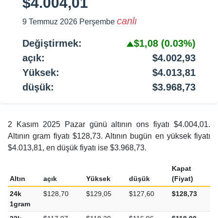
$4.004,01
canlı
9 Temmuz 2026 Perşembe
Değiştirmek:
$1,08
(0.03%)
açık:
$4.002,93
Yüksek:
$4.013,81
düşük:
$3.968,73
2 Kasım 2025 Pazar günü altının ons fiyatı $4.004,01.
Altının gram fiyatı $128,73. Altının bugün en yüksek fiyatı
$4.013,81, en düşük fiyatı ise $3.968,73.
Kapat
Altın
açık
Yüksek
düşük
(Fiyat)
24k
$128,70
$129,05
$127,60
$128,73
1gram