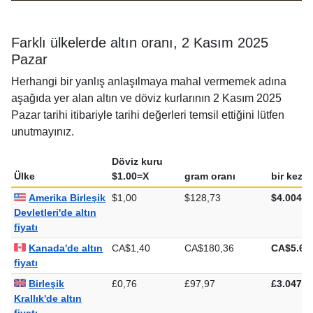
Farklı ülkelerde altın oranı, 2 Kasım 2025
Pazar
Herhangi bir yanlış anlaşılmaya mahal vermemek adına
aşağıda yer alan altın ve döviz kurlarının 2 Kasım 2025
Pazar tarihi itibariyle tarihi değerleri temsil ettiğini lütfen
unutmayınız.
Döviz kuru
Ülke
$1.00=X
gram oranı
bir kez o
Amerika Birleşik
$1,00
$128,73
$4.004,0
Devletleri'de altın
fiyatı
Kanada'de altın
CA$1,40
CA$180,36
CA$5.60
fiyatı
Birleşik
£0,76
£97,97
£3.047,0