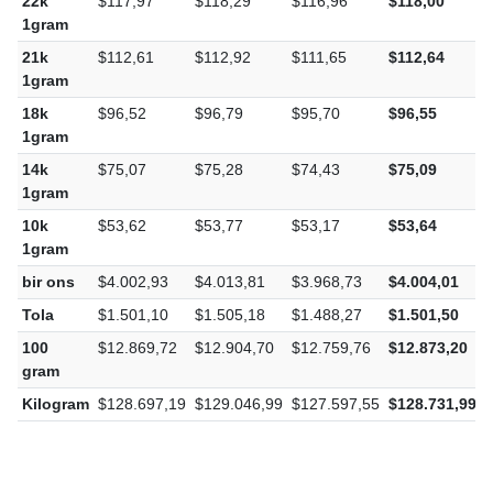
22k
$117,97
$118,29
$116,96
$118,00
1gram
21k
$112,61
$112,92
$111,65
$112,64
1gram
18k
$96,52
$96,79
$95,70
$96,55
1gram
14k
$75,07
$75,28
$74,43
$75,09
1gram
10k
$53,62
$53,77
$53,17
$53,64
1gram
bir ons
$4.002,93
$4.013,81
$3.968,73
$4.004,01
Tola
$1.501,10
$1.505,18
$1.488,27
$1.501,50
100
$12.869,72
$12.904,70
$12.759,76
$12.873,20
gram
Kilogram
$128.697,19
$129.046,99
$127.597,55
$128.731,99