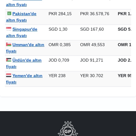
Özbekistan'de
UZS 12.046,08
UZS 1.550.716,04
UZS 48.2
altın fiyatı
Pakistan'de
PKR 284,15
PKR 36.578,76
PKR 1.13
altın fiyatı
Singapur'de
SGD 1,30
SGD 167,60
SGD 5.21
altın fiyatı
Umman'de altın
OMR 0,385
OMR 49,553
OMR 1.5
fiyatı
Ürdün'de altın
JOD 0,709
JOD 91,271
JOD 2.83
fiyatı
Yemen'de altın
YER 238
YER 30.702
YER 954
fiyatı