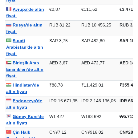
Krallık'de altın
fiyatı
Avrupa'de altın
€0,87
€111,62
€3.471,6
fiyatı
Rusya'de altın
RUB 81,22
RUB 10.456,25
RUB 325
fiyatı
Suudi
SAR 3,75
SAR 482,80
SAR 15.0
Arabistan'de altın
fiyatı
Birleşik Arap
AED 3,67
AED 472,77
AED 14.7
Emirlikleri'de altın
fiyatı
Hindistan'de
₹88,78
₹11.429,01
₹355.482
altın fiyatı
Endonezya'de
IDR 16.671,35
IDR 2.146.136,06
IDR 66.7
altın fiyatı
Güney Kore'de
₩1.427
₩183.692
₩5.713.
altın fiyatı