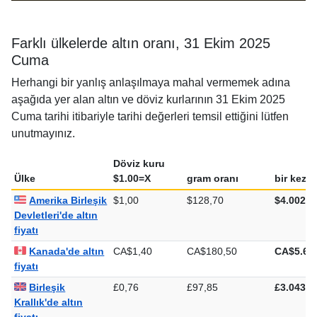
Farklı ülkelerde altın oranı, 31 Ekim 2025
Cuma
Herhangi bir yanlış anlaşılmaya mahal vermemek adına
aşağıda yer alan altın ve döviz kurlarının 31 Ekim 2025
Cuma tarihi itibariyle tarihi değerleri temsil ettiğini lütfen
unutmayınız.
Döviz kuru
Ülke
$1.00=X
gram oranı
bir kez o
Amerika Birleşik
$1,00
$128,70
$4.002,9
Devletleri'de altın
fiyatı
Kanada'de altın
CA$1,40
CA$180,50
CA$5.61
fiyatı
Birleşik
£0,76
£97,85
£3.043,5