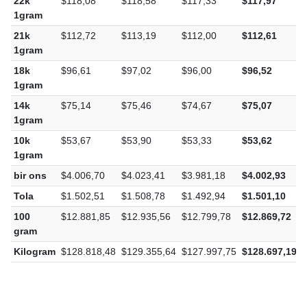
22k
$118,08
$118,58
$117,33
$117,97
-
1gram
21k
$112,72
$113,19
$112,00
$112,61
-
1gram
18k
$96,61
$97,02
$96,00
$96,52
-
1gram
14k
$75,14
$75,46
$74,67
$75,07
-
1gram
10k
$53,67
$53,90
$53,33
$53,62
-
1gram
bir ons
$4.006,70
$4.023,41
$3.981,18
$4.002,93
-
Tola
$1.502,51
$1.508,78
$1.492,94
$1.501,10
-
100
$12.881,85
$12.935,56
$12.799,78
$12.869,72
-
gram
Kilogram
$128.818,48
$129.355,64
$127.997,75
$128.697,19