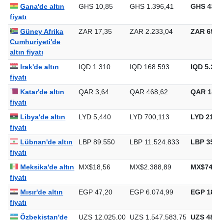
fiyatı
Gana'de altın
GHS 10,85
GHS 1.396,41
GHS 43.
fiyatı
Güney Afrika
ZAR 17,35
ZAR 2.233,04
ZAR 69.4
Cumhuriyeti'de
altın fiyatı
Irak'de altın
IQD 1.310
IQD 168.593
IQD 5.24
fiyatı
Katar'de altın
QAR 3,64
QAR 468,62
QAR 14.
fiyatı
Libya'de altın
LYD 5,440
LYD 700,113
LYD 21.7
fiyatı
Lübnan'de altın
LBP 89.550
LBP 11.524.833
LBP 358.
fiyatı
Meksika'de altın
MX$18,56
MX$2.388,89
MX$74.3
fiyatı
Mısır'de altın
EGP 47,20
EGP 6.074,99
EGP 188.
fiyatı