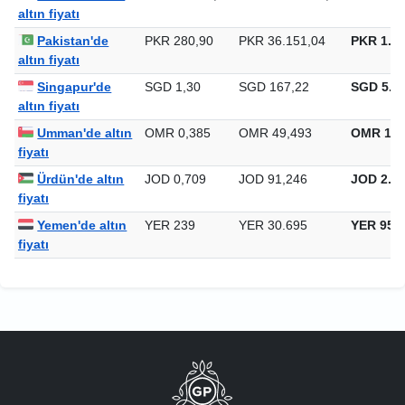
Özbekistan'de
UZS 12.025,00
UZS 1.547.583,75
UZS 48.1
altın fiyatı
Pakistan'de
PKR 280,90
PKR 36.151,04
PKR 1.12
altın fiyatı
Singapur'de
SGD 1,30
SGD 167,22
SGD 5.20
altın fiyatı
Umman'de altın
OMR 0,385
OMR 49,493
OMR 1.5
fiyatı
Ürdün'de altın
JOD 0,709
JOD 91,246
JOD 2.83
fiyatı
Yemen'de altın
YER 239
YER 30.695
YER 954
fiyatı