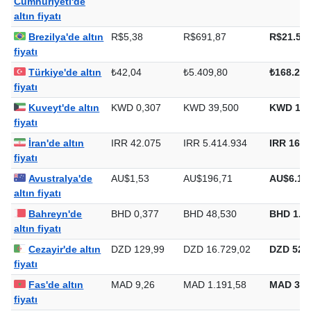
Çin Halk
CN¥7,10
CN¥914,35
CN¥28.4
Cumhuriyeti'de
altın fiyatı
Brezilya'de altın
R$5,38
R$691,87
R$21.519
fiyatı
Türkiye'de altın
₺42,04
₺5.409,80
₺168.263
fiyatı
Kuveyt'de altın
KWD 0,307
KWD 39,500
KWD 1.2
fiyatı
İran'de altın
IRR 42.075
IRR 5.414.934
IRR 168.
fiyatı
Avustralya'de
AU$1,53
AU$196,71
AU$6.11
altın fiyatı
Bahreyn'de
BHD 0,377
BHD 48,530
BHD 1.5
altın fiyatı
Cezayir'de altın
DZD 129,99
DZD 16.729,02
DZD 520.
fiyatı
Fas'de altın
MAD 9,26
MAD 1.191,58
MAD 37.