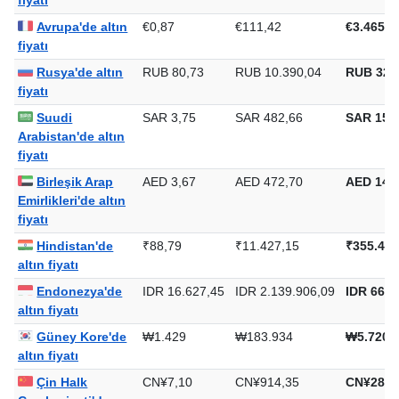
Krallık'de altın
fiyatı
Avrupa'de altın
€0,87
€111,42
€3.465,6
fiyatı
Rusya'de altın
RUB 80,73
RUB 10.390,04
RUB 323
fiyatı
Suudi
SAR 3,75
SAR 482,66
SAR 15.0
Arabistan'de altın
fiyatı
Birleşik Arap
AED 3,67
AED 472,70
AED 14.7
Emirlikleri'de altın
fiyatı
Hindistan'de
₹88,79
₹11.427,15
₹355.423
altın fiyatı
Endonezya'de
IDR 16.627,45
IDR 2.139.906,09
IDR 66.5
altın fiyatı
Güney Kore'de
₩1.429
₩183.934
₩5.720.
altın fiyatı