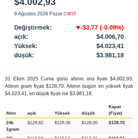
$4.002,93
canlı
9 Ağustos 2026 Pazar
Değiştirmek:
-$3,77
(-0.09%)
açık:
$4.006,70
Yüksek:
$4.023,41
düşük:
$3.981,18
31 Ekim 2025 Cuma günü altının ons fiyatı $4.002,93.
Altının gram fiyatı $128,70. Altının bugün en yüksek fiyatı
$4.023,41, en düşük fiyatı ise $3.981,18.
Kapat
Altın
açık
Yüksek
düşük
(Fiyat)
24k
$128,82
$129,36
$128,00
$128,70
-
1gram