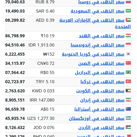
سعر الذهب في روسيا
RUB 8.79
,370,040.63
سعر الذهب في السعودية
SAR 0.40
 519,490.03
سعر الذهب في الإمارات العربية
AED 0.39
 508,299.82
المتحدة
سعر الذهب في الهند
₹10.19
3,186,798.99
سعر الذهب في إندونيسيا
IDR 1,913.00
4,994,510.46
سعر الذهب في كوريا الجنوبية
₩152
196,222,455
سعر الذهب في الصين
CN¥0.72
¥934,115.97
سعر الذهب في البرازيل
R$0.55
$707,564.42
سعر الذهب في تركيا
TRY 5.10
6,602,723.97
سعر الذهب في الكويت
KWD 0.033
 42,763.620
سعر الذهب في إيران
IRR 147,080
,288,905,151
سعر الذهب في أستراليا
A$0.15
$196,659.78
سعر الذهب في أوزبكستان
UZS 1,277.30
2,545,935.74
سعر الذهب في الأردن
JOD 0.076
 98,126.432
سعر الذهب في البحرين
BHD 0.040
 52,290.176