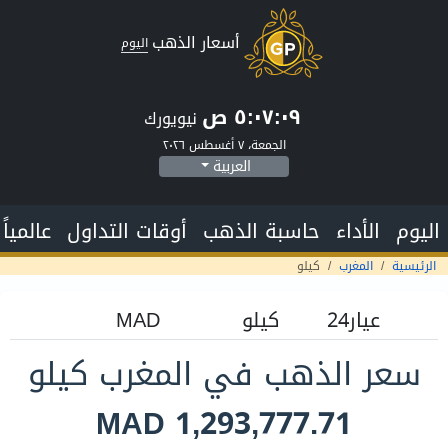
أسعار الذهب
اليوم
٥:٠٧:١٠ ص
نيويورك
الجمعة، ٧ أغسطس ٢٠٢٦
العربية
اليوم
الأداء
حاسبة الذهب
أوقات التداول
عالمياً
الرئيسية
المغرب
كيلو
سعر الذهب في المغرب كيلو
MAD 1,293,777.71