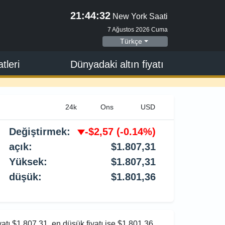
21:44:33
New York Saati
7 Ağustos 2026 Cuma
Türkçe
tleri
Dünyadaki altın fiyatı
Değiştirmek:
-$2,57
(-0.14%)
açık:
$1.807,31
Yüksek:
$1.807,31
düşük:
$1.801,36
yatı $1.807,31, en düşük fiyatı ise $1.801,36.