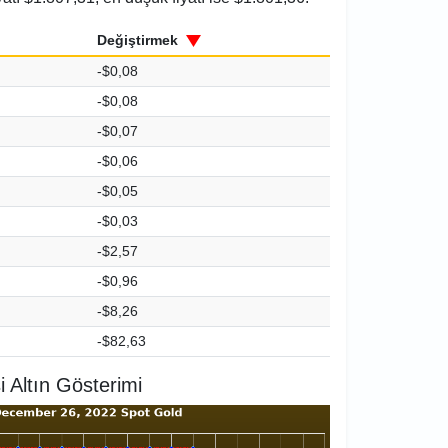
Değiştirmek
-$0,08
-$0,08
-$0,07
-$0,06
-$0,05
-$0,03
-$2,57
-$0,96
-$8,26
-$82,63
i Altın Gösterimi