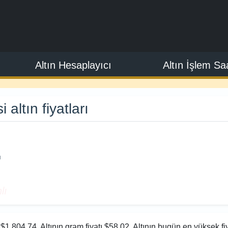
Altın Hesaplayıcı
Altın İşlem Saa
altın fiyatları
4
lı
 $1.804,74. Altının gram fiyatı $58,02. Altının bugün en yüksek fi