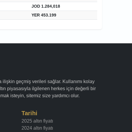
JOD 1.284,018
YER 453.199
a ilişkin geçmiş verileri sağlar. Kullanımı kolay
ltın piyasasıyla ilgilenen herkes için değerli bir
mak isteyin, sitemiz size yardımcı olur.
Tarihi
2025 altın fiyatı
2024 altın fiyatı