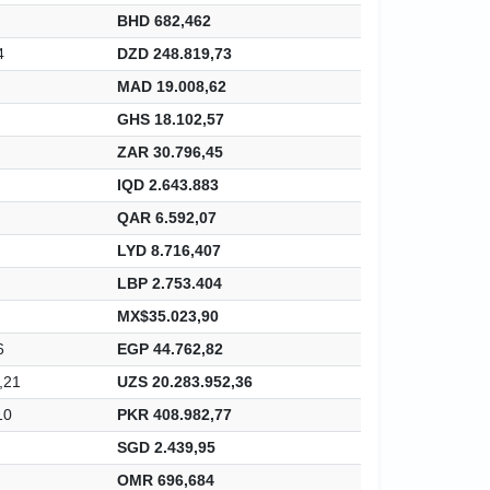
BHD 682,462
4
DZD 248.819,73
MAD 19.008,62
GHS 18.102,57
ZAR 30.796,45
IQD 2.643.883
QAR 6.592,07
LYD 8.716,407
LBP 2.753.404
MX$35.023,90
6
EGP 44.762,82
,21
UZS 20.283.952,36
10
PKR 408.982,77
SGD 2.439,95
OMR 696,684