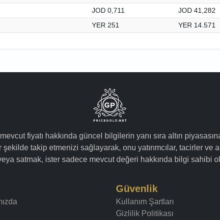
JOD 0,711
JOD 41,282
YER 251
YER 14.571
 mevcut fiyatı hakkında güncel bilgilerin yanı sıra altın piyasasın
 şekilde takip etmenizi sağlayarak, onu yatırımcılar, tacirler ve a
k veya satmak, ister sadece mevcut değeri hakkında bilgi sahibi ol
Güvenlik
mızda
Kullanım Şartları
Gizlilik Politikası