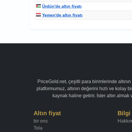
Ürdün'de altın fiyatı
Yemen'de altın fiyatı
PriceGold.net, çeşitli para birimlerinde altının
platformumuz, altının değerini hızlı ve kolay bir
kaynak haline getirir. İster altın alma
Altın fiyat
Bilgi
bir ons
Hakkı
Tola