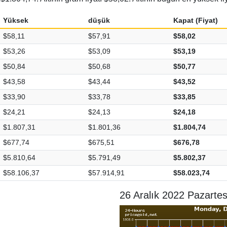
Yüksek
düşük
Kapat (Fiyat)
$58,11
$57,91
$58,02
$53,26
$53,09
$53,19
$50,84
$50,68
$50,77
$43,58
$43,44
$43,52
$33,90
$33,78
$33,85
$24,21
$24,13
$24,18
$1.807,31
$1.801,36
$1.804,74
$677,74
$675,51
$676,78
$5.810,64
$5.791,49
$5.802,37
$58.106,37
$57.914,91
$58.023,74
26 Aralık 2022 Pazartes