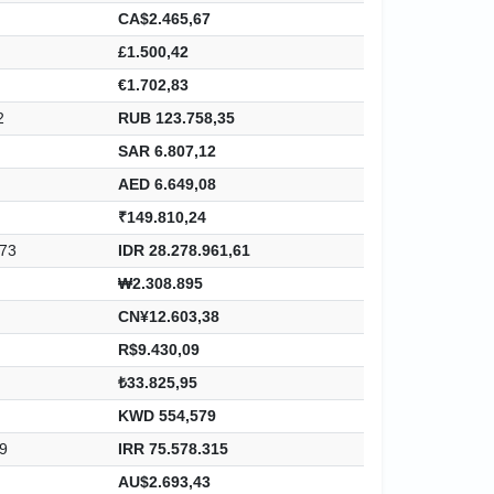
CA$2.465,67
£1.500,42
€1.702,83
2
RUB 123.758,35
SAR 6.807,12
AED 6.649,08
₹149.810,24
,73
IDR 28.278.961,61
₩2.308.895
CN¥12.603,38
R$9.430,09
₺33.825,95
KWD 554,579
9
IRR 75.578.315
AU$2.693,43