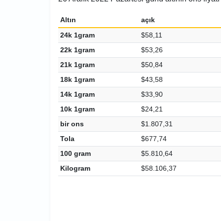
Altın
açık
24k 1gram
$58,11
22k 1gram
$53,26
21k 1gram
$50,84
18k 1gram
$43,58
14k 1gram
$33,90
10k 1gram
$24,21
bir ons
$1.807,31
Tola
$677,74
100 gram
$5.810,64
Kilogram
$58.106,37