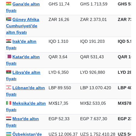
fiyatı
Gana'de altın
GHS 11,74
GHS 1.713,59
GHS 53.
fiyatı
Güney Afrika
ZAR 16,26
ZAR 2.373,01
ZAR 73.8
Cumhuriyeti'de
altın fiyatı
Irak'de altın
IQD 1.310
IQD 191.203
IQD 5.94
fiyatı
Katar'de altın
QAR 3,64
QAR 531,43
QAR 16.
fiyatı
Libya'de altın
LYD 6,350
LYD 926,880
LYD 28.8
fiyatı
Lübnan'de altın
LBP 89.550
LBP 13.070.420
LBP 406.
fiyatı
Meksika'de altın
MX$17,35
MX$2.533,05
MX$78.7
fiyatı
Mısır'de altın
EGP 52,33
EGP 7.637,30
EGP 237.
fiyatı