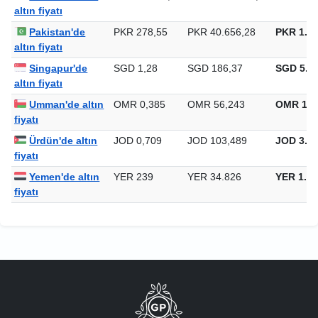
Özbekistan'de
UZS 12.006,37
UZS 1.752.410,28
UZS 54.5
altın fiyatı
Pakistan'de
PKR 278,55
PKR 40.656,28
PKR 1.26
altın fiyatı
Singapur'de
SGD 1,28
SGD 186,37
SGD 5.79
altın fiyatı
Umman'de altın
OMR 0,385
OMR 56,243
OMR 1.7
fiyatı
Ürdün'de altın
JOD 0,709
JOD 103,489
JOD 3.21
fiyatı
Yemen'de altın
YER 239
YER 34.826
YER 1.08
fiyatı