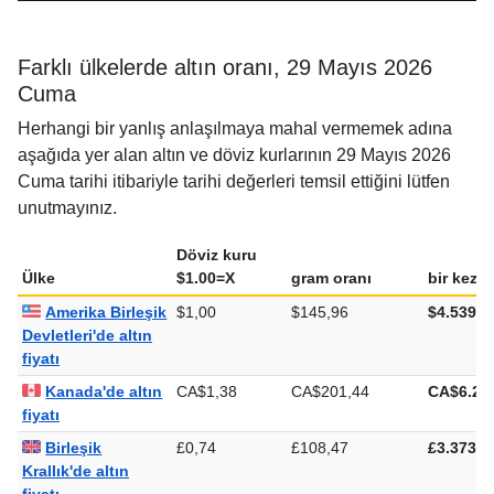
Farklı ülkelerde altın oranı, 29 Mayıs 2026
Cuma
Herhangi bir yanlış anlaşılmaya mahal vermemek adına
aşağıda yer alan altın ve döviz kurlarının 29 Mayıs 2026
Cuma tarihi itibariyle tarihi değerleri temsil ettiğini lütfen
unutmayınız.
Döviz kuru
Ülke
$1.00=X
gram oranı
bir kez o
Amerika Birleşik
$1,00
$145,96
$4.539,7
Devletleri'de altın
fiyatı
Kanada'de altın
CA$1,38
CA$201,44
CA$6.26
fiyatı
Birleşik
£0,74
£108,47
£3.373,7