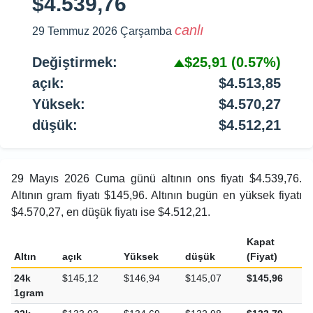
$4.539,76
canlı
29 Temmuz 2026 Çarşamba
Değiştirmek:
$25,91
(0.57%)
açık:
$4.513,85
Yüksek:
$4.570,27
düşük:
$4.512,21
29 Mayıs 2026 Cuma günü altının ons fiyatı $4.539,76.
Altının gram fiyatı $145,96. Altının bugün en yüksek fiyatı
$4.570,27, en düşük fiyatı ise $4.512,21.
Kapat
Altın
açık
Yüksek
düşük
(Fiyat)
24k
$145,12
$146,94
$145,07
$145,96
1gram