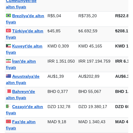
Çin Halk
CN¥6,77
CN¥987,59
CN¥30.7
Cumhuriyeti'de
altın fiyatı
Brezilya'de altın
R$5,04
R$735,20
R$22.867
fiyatı
Türkiye'de altın
₺45,85
₺6.692,59
₺208.162
fiyatı
Kuveyt'de altın
KWD 0,309
KWD 45,165
KWD 1.4
fiyatı
İran'de altın
IRR 1.351.050
IRR 197.194.759
IRR 6.13
fiyatı
Avustralya'de
AU$1,39
AU$202,89
AU$6.31
altın fiyatı
Bahreyn'de
BHD 0,377
BHD 55,067
BHD 1.7
altın fiyatı
Cezayir'de altın
DZD 132,78
DZD 19.380,17
DZD 602.
fiyatı
Fas'de altın
MAD 9,18
MAD 1.340,43
MAD 41.