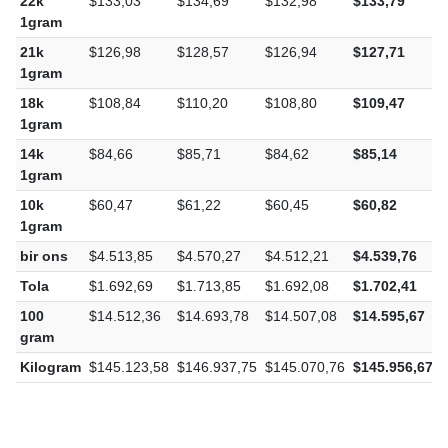
22k
$133,03
$134,69
$132,98
$133,79
1gram
21k
$126,98
$128,57
$126,94
$127,71
1gram
18k
$108,84
$110,20
$108,80
$109,47
1gram
14k
$84,66
$85,71
$84,62
$85,14
1gram
10k
$60,47
$61,22
$60,45
$60,82
1gram
bir ons
$4.513,85
$4.570,27
$4.512,21
$4.539,76
Tola
$1.692,69
$1.713,85
$1.692,08
$1.702,41
100
$14.512,36
$14.693,78
$14.507,08
$14.595,67
gram
Kilogram
$145.123,58
$146.937,75
$145.070,76
$145.956,67