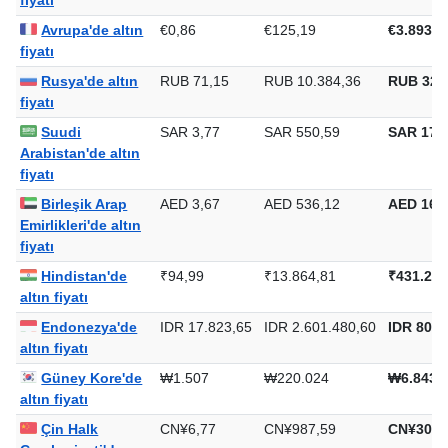
Krallık'de altın
fiyatı
Avrupa'de altın
€0,86
€125,19
€3.893,7
fiyatı
Rusya'de altın
RUB 71,15
RUB 10.384,36
RUB 322
fiyatı
Suudi
SAR 3,77
SAR 550,59
SAR 17.1
Arabistan'de altın
fiyatı
Birleşik Arap
AED 3,67
AED 536,12
AED 16.6
Emirlikleri'de altın
fiyatı
Hindistan'de
₹94,99
₹13.864,81
₹431.243
altın fiyatı
Endonezya'de
IDR 17.823,65
IDR 2.601.480,60
IDR 80.9
altın fiyatı
Güney Kore'de
₩1.507
₩220.024
₩6.843.
altın fiyatı