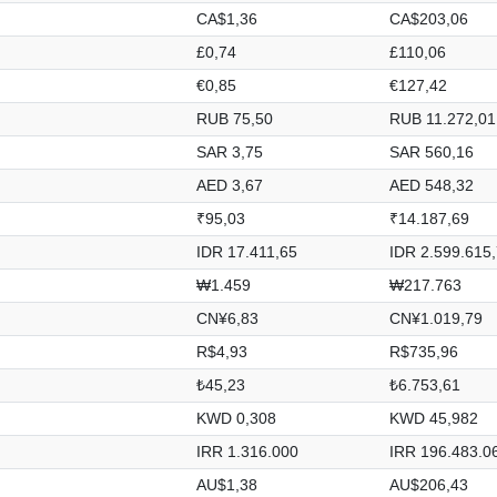
CA$1,36
CA$203,06
£0,74
£110,06
€0,85
€127,42
RUB 75,50
RUB 11.272,01
SAR 3,75
SAR 560,16
AED 3,67
AED 548,32
₹95,03
₹14.187,69
IDR 17.411,65
IDR 2.599.615
₩1.459
₩217.763
CN¥6,83
CN¥1.019,79
R$4,93
R$735,96
₺45,23
₺6.753,61
KWD 0,308
KWD 45,982
IRR 1.316.000
IRR 196.483.0
AU$1,38
AU$206,43