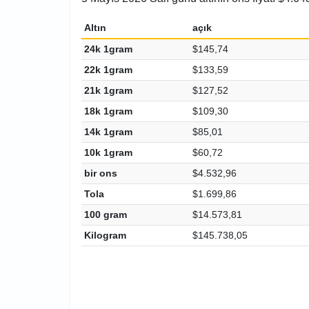
Altın
açık
24k 1gram
$145,74
22k 1gram
$133,59
21k 1gram
$127,52
18k 1gram
$109,30
14k 1gram
$85,01
10k 1gram
$60,72
bir ons
$4.532,96
Tola
$1.699,86
100 gram
$14.573,81
Kilogram
$145.738,05