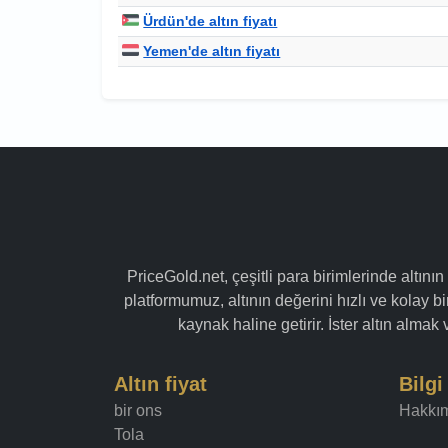
Ürdün'de altın fiyatı
Yemen'de altın fiyatı
PriceGold.net, çeşitli para birimlerinde altının
platformumuz, altının değerini hızlı ve kolay bir
kaynak haline getirir. İster altın alma
Altın fiyat
Bilgi
bir ons
Hakkı
Tola