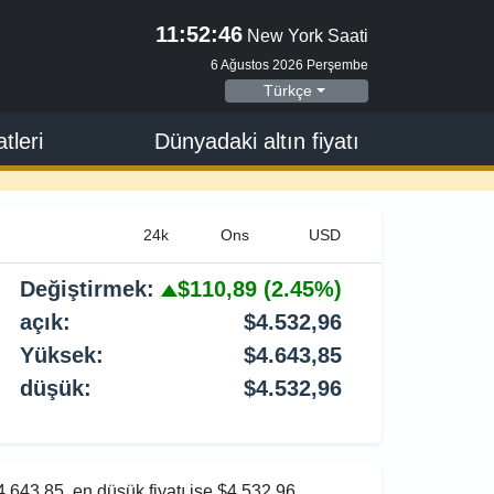
11:52:47
New York Saati
6 Ağustos 2026 Perşembe
Türkçe
tleri
Dünyadaki altın fiyatı
Değiştirmek:
$110,89
(2.45%)
açık:
$4.532,96
Yüksek:
$4.643,85
düşük:
$4.532,96
4.643,85, en düşük fiyatı ise $4.532,96.