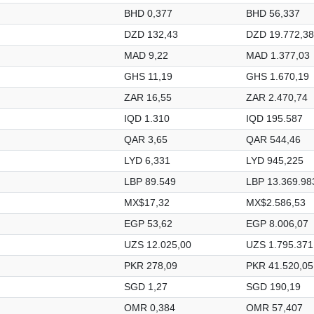
BHD 0,377
BHD 56,337
DZD 132,43
DZD 19.772,38
MAD 9,22
MAD 1.377,03
GHS 11,19
GHS 1.670,19
ZAR 16,55
ZAR 2.470,74
IQD 1.310
IQD 195.587
QAR 3,65
QAR 544,46
LYD 6,331
LYD 945,225
LBP 89.549
LBP 13.369.98
MX$17,32
MX$2.586,53
EGP 53,62
EGP 8.006,07
UZS 12.025,00
UZS 1.795.371
PKR 278,09
PKR 41.520,05
SGD 1,27
SGD 190,19
OMR 0,384
OMR 57,407