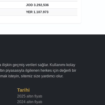
JOD 3.292,536
YER 1.107.973
a ilişkin geçmiş verileri sağlar. Kullanımı kolay
ltın piyasasıyla ilgilenen herkes için değerli bir
mak isteyin, sitemiz size yardımcı olur.
Tarihi
2025 altın fiyatı
2024 altın fiyatı