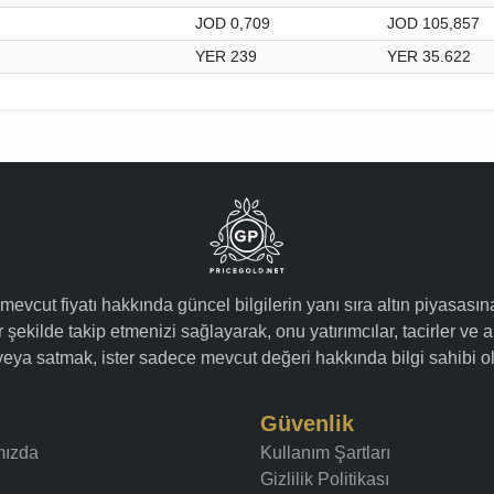
JOD 0,709
JOD 105,857
YER 239
YER 35.622
 mevcut fiyatı hakkında güncel bilgilerin yanı sıra altın piyasasın
 şekilde takip etmenizi sağlayarak, onu yatırımcılar, tacirler ve a
k veya satmak, ister sadece mevcut değeri hakkında bilgi sahibi ol
Güvenlik
mızda
Kullanım Şartları
Gizlilik Politikası