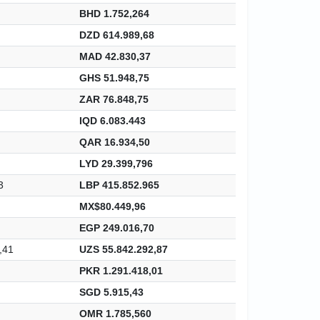
BHD 1.752,264
DZD 614.989,68
MAD 42.830,37
GHS 51.948,75
ZAR 76.848,75
IQD 6.083.443
QAR 16.934,50
LYD 29.399,796
3
LBP 415.852.965
MX$80.449,96
EGP 249.016,70
,41
UZS 55.842.292,87
PKR 1.291.418,01
SGD 5.915,43
OMR 1.785,560