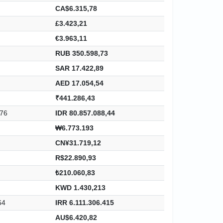
CA$6.315,78
£3.423,21
€3.963,11
RUB 350.598,73
SAR 17.422,89
AED 17.054,54
₹441.286,43
,76
IDR 80.857.088,44
₩6.773.193
CN¥31.719,12
R$22.890,93
₺210.060,83
KWD 1.430,213
64
IRR 6.111.306.415
AU$6.420,82