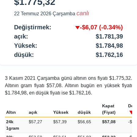
$1.775,32
canlı
22 Temmuz 2026 Çarşamba
Değiştirmek:
-$6,07
(-0.34%)
açık:
$1.781,39
Yüksek:
$1.784,98
düşük:
$1.762,16
3 Kasım 2021 Çarşamba günü altının ons fiyatı $1.775,32.
Altının gram fiyatı $57,08. Altının bugün en yüksek fiyatı
$1.784,98, en düşük fiyatı ise $1.762,16.
Kapat
Değ
Altın
açık
Yüksek
düşük
(Fiyat)
24k
$57,27
$57,39
$56,65
$57,08
-$0,
1gram