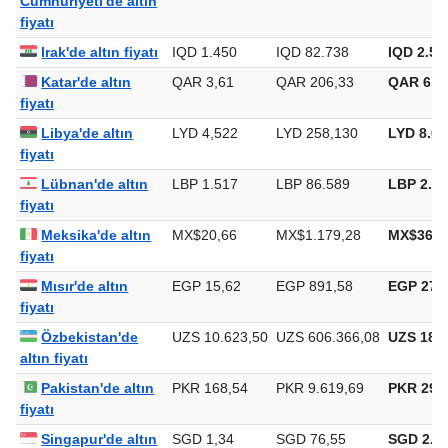
Cumhuriyeti'de altın
fiyatı
Irak'de altın fiyatı
IQD 1.450
IQD 82.738
IQD 2.57
Katar'de altın
QAR 3,61
QAR 206,33
QAR 6.4
fiyatı
Libya'de altın
LYD 4,522
LYD 258,130
LYD 8.02
fiyatı
Lübnan'de altın
LBP 1.517
LBP 86.589
LBP 2.69
fiyatı
Meksika'de altın
MX$20,66
MX$1.179,28
MX$36.6
fiyatı
Mısır'de altın
EGP 15,62
EGP 891,58
EGP 27.7
fiyatı
Özbekistan'de
UZS 10.623,50
UZS 606.366,08
UZS 18.8
altın fiyatı
Pakistan'de altın
PKR 168,54
PKR 9.619,69
PKR 299.
fiyatı
Singapur'de altın
SGD 1,34
SGD 76,55
SGD 2.38