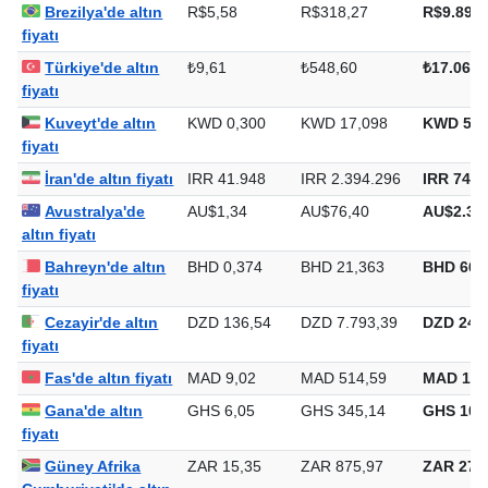
Brezilya'de altın
R$5,58
R$318,27
R$9.899,
fiyatı
Türkiye'de altın
₺9,61
₺548,60
₺17.063,
fiyatı
Kuveyt'de altın
KWD 0,300
KWD 17,098
KWD 531
fiyatı
İran'de altın fiyatı
IRR 41.948
IRR 2.394.296
IRR 74.4
Avustralya'de
AU$1,34
AU$76,40
AU$2.37
altın fiyatı
Bahreyn'de altın
BHD 0,374
BHD 21,363
BHD 664
fiyatı
Cezayir'de altın
DZD 136,54
DZD 7.793,39
DZD 242.
fiyatı
Fas'de altın fiyatı
MAD 9,02
MAD 514,59
MAD 16.
Gana'de altın
GHS 6,05
GHS 345,14
GHS 10.
fiyatı
Güney Afrika
ZAR 15,35
ZAR 875,97
ZAR 27.2