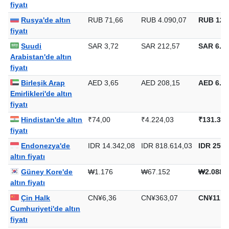
fiyatı
Rusya'de altın
RUB 71,66
RUB 4.090,07
RUB 127
fiyatı
Suudi
SAR 3,72
SAR 212,57
SAR 6.61
Arabistan'de altın
fiyatı
Birleşik Arap
AED 3,65
AED 208,15
AED 6.47
Emirlikleri'de altın
fiyatı
Hindistan'de altın
₹74,00
₹4.224,03
₹131.381
fiyatı
Endonezya'de
IDR 14.342,08
IDR 818.614,03
IDR 25.4
altın fiyatı
Güney Kore'de
₩1.176
₩67.152
₩2.088.
altın fiyatı
Çin Halk
CN¥6,36
CN¥363,07
CN¥11.2
Cumhuriyeti'de altın
fiyatı