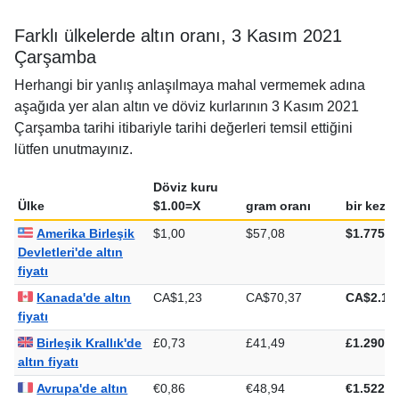
Farklı ülkelerde altın oranı, 3 Kasım 2021
Çarşamba
Herhangi bir yanlış anlaşılmaya mahal vermemek adına
aşağıda yer alan altın ve döviz kurlarının 3 Kasım 2021
Çarşamba tarihi itibariyle tarihi değerleri temsil ettiğini
lütfen unutmayınız.
Döviz kuru
Ülke
$1.00=X
gram oranı
bir kez o
Amerika Birleşik
$1,00
$57,08
$1.775,3
Devletleri'de altın
fiyatı
Kanada'de altın
CA$1,23
CA$70,37
CA$2.18
fiyatı
Birleşik Krallık'de
£0,73
£41,49
£1.290,3
altın fiyatı
Avrupa'de altın
€0,86
€48,94
€1.522,1