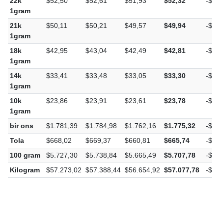
22k
$52,50
$52,61
$51,93
$52,32
-$0,
1gram
21k
$50,11
$50,21
$49,57
$49,94
-$0,
1gram
18k
$42,95
$43,04
$42,49
$42,81
-$0,
1gram
14k
$33,41
$33,48
$33,05
$33,30
-$0,
1gram
10k
$23,86
$23,91
$23,61
$23,78
-$0,
1gram
bir ons
$1.781,39
$1.784,98
$1.762,16
$1.775,32
-$6,
Tola
$668,02
$669,37
$660,81
$665,74
-$2,
100 gram
$5.727,30
$5.738,84
$5.665,49
$5.707,78
-$19
Kilogram
$57.273,02
$57.388,44
$56.654,92
$57.077,78
-$19